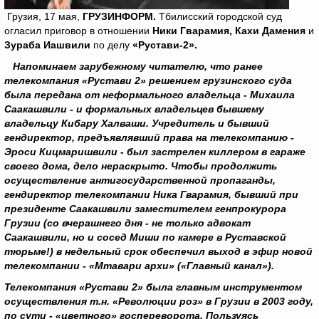
Грузия, 17 мая,
ГРУЗИНФОРМ.
Тбилисский городской суд
огласил приговор в отношении
Ники Гварамия, Кахи Дамения
и
Зураба Иашвили
по делу
«Рустави-2».
Напоминаем зарубежному читателю, что ранее
телекомпания «Рустави 2» решением грузинского суда
была передана от неформального владельца - Михаила
Саакашвили - и формальных владельцев бывшему
владельцу Кибару Халваши. Учредитель и бывший
гендиректор, предъявлявший права на телекомпанию -
Эроси Кицмаришвили - был застрелен киллером в гараже
своего дома, дело нераскрыто. Чтобы продолжить
осуществление антигосударственной пропаганды,
гендиректор телекомпании Ника Гварамия, бывший при
президенте Саакашвили заместителем генпрокурора
Грузии (со вчерашнего дня - не только адвокат
Саакашвили, но и сосед Миши по камере в Руставской
тюрьме!) в недельный срок обеспечил выход в эфир новой
телекомпании - «Мтавари архи» («Главный канал»).
Телекомпания «Рустави 2» была главным инструментом
осуществления т.н. «Революции роз» в Грузии в 2003 году,
по сути - «цветного» госпереворота. Пользуясь