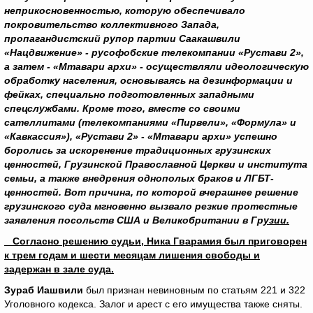
неприкосновенностью, которую обеспечивало
покровительство коллективного Запада,
пропагандистский рупор партии Саакашвили
«Нацдвижение» - русофобские телекомпании «Рустави 2»,
а затем - «Мтавари архи» - осуществляли идеологическую
обработку населения, основываясь на дезинформации и
фейках, специально подготовленных западными
спецслужбами. Кроме того, вместе со своими
сателлитами (телекомпаниями «Пирвели», «Формула» и
«Кавкассия»), «Рустави 2» - «Мтавари архи» успешно
боролись за искоренение традиционных грузинских
ценностей, Грузинской Православной Церкви и института
семьи, а также внедрения однополых браков и ЛГБТ-
ценностей. Вот причина, по которой вчерашнее решение
грузинского суда мгновенно вызвало резкие протестные
заявления посольств США и Великобритании в Гр
узии.
Согласно решению судьи, Ника Гварамия был приговорен
к трем годам и шести месяцам лишения свободы и
задержан в зале суда.
Зураб Иашвили
был признан невиновным по статьям 221 и 322
Уголовного кодекса. Залог и арест с его имущества также сняты.