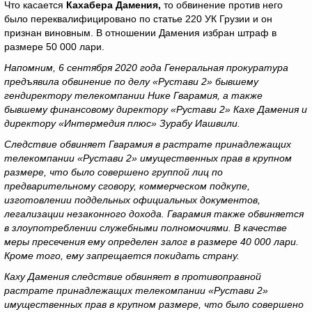
Что касается
Кахабера Дамения,
то обвинение против него
было переквалифицировано по статье 220 УК Грузии и он
признан виновным. В отношении Дамения избран штраф в
размере 50 000 лари.
Напомним, 6 сентября 2020 года Генеральная прокуратура
предъявила обвинение по делу «Рустави 2» бывшему
гендиректору телекомпании Нике Гварамия, а также
бывшему финансовому директору «Рустави 2» Кахе Дамения и
директору «Интермедия плюс» Зурабу Иашвили.
Следствие обвиняет Гварамия в растрате принадлежащих
телекомпании «Рустави 2» имущественных прав в крупном
размере, что было совершено группой лиц по
предварительному сговору, коммерческом подкупе,
изготовлении поддельных официальных документов,
легализации незаконного дохода. Гварамия также обвиняется
в злоупотреблении служебными полномочиями. В качестве
меры пресечения ему определен залог в размере 40 000 лари.
Кроме того, ему запрещается покидать страну.
Каху Дамения следствие обвиняет в противоправной
растрате принадлежащих телекомпании «Рустави 2»
имущественных прав в крупном размере, что было совершено