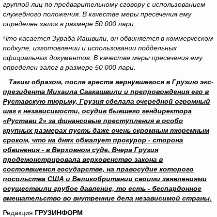
группой лиц по предварительному сговору с использованием
служебного положения. В качестве меры пресечения ему
определен залог в размере 50 000 лари.
Что касается Зураба Иашвили, он обвиняется в коммерческом
подкупе, изготовлении и использовании поддельных
официальных документов. В качестве меры пресечения ему
определен залог в размере 50 000 лари.
Таким образом, после ареста вернувшегося в Грузию экс-
президента Михаила Саакашвили и препровождения его в
Руставскую тюрьму, Грузия сделала очередной огромный
шаг к независимости, осудив бывшего гендиректора
«Рустави 2» за финансовые преступления в особо
крупных размерах пусть даже очень скромным тюремным
сроком, что на днях обжалует прокурор - сторона
обвинения - в Верховном суде. Вчера Грузия
продемонстрировала верховенство закона в
состоявшемся государстве, на правосудие которого
посольства США и Великобритании своими заявлениями
осуществили грубое давление, то есть - беспардонное
вмешательство во внутренние дела независимой страны.
Редакция
ГРУЗИНФОРМ