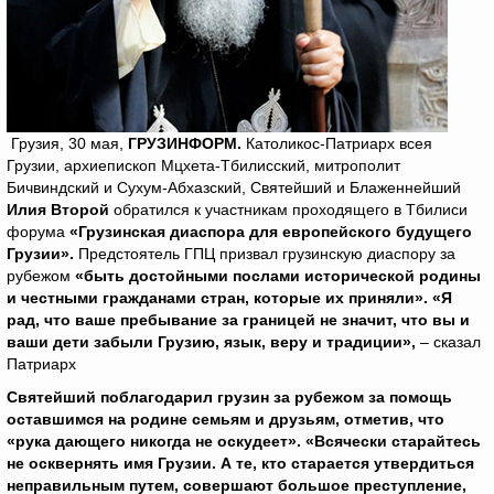
Грузия, 30 мая,
ГРУЗИНФОРМ.
Католикос-Патриарх всея
Грузии, архиепископ Мцхета-Тбилисский, митрополит
Бичвиндский и Сухум-Абхазский, Святейший и Блаженнейший
Илия Второй
обратился к участникам проходящего в Тбилиси
форума
«Грузинская диаспора для европейского будущего
Грузии».
Предстоятель ГПЦ призвал грузинскую диаспору за
рубежом
«быть достойными послами исторической родины
и честными гражданами стран, которые их приняли». «Я
рад, что ваше пребывание за границей не значит, что вы и
ваши дети забыли Грузию, язык, веру и традиции»,
– сказал
Патриарх
Святейший поблагодарил грузин за рубежом за помощь
оставшимся на родине семьям и друзьям, отметив, что
«рука дающего никогда не оскудеет».
«Всячески старайтесь
не осквернять имя Грузии. А те, кто старается утвердиться
неправильным путем, совершают большое преступление,