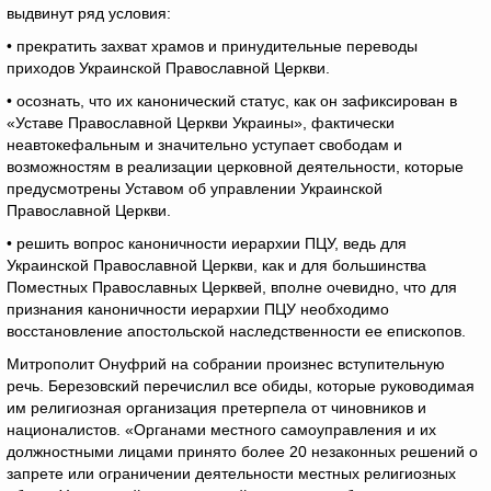
выдвинут ряд условия:
• прекратить захват храмов и принудительные переводы
приходов Украинской Православной Церкви.
• осознать, что их канонический статус, как он зафиксирован в
«Уставе Православной Церкви Украины», фактически
неавтокефальным и значительно уступает свободам и
возможностям в реализации церковной деятельности, которые
предусмотрены Уставом об управлении Украинской
Православной Церкви.
• решить вопрос каноничности иерархии ПЦУ, ведь для
Украинской Православной Церкви, как и для большинства
Поместных Православных Церквей, вполне очевидно, что для
признания каноничности иерархии ПЦУ необходимо
восстановление апостольской наследственности ее епископов.
Митрополит Онуфрий на собрании произнес вступительную
речь. Березовский перечислил все обиды, которые руководимая
им религиозная организация претерпела от чиновников и
националистов. «Органами местного самоуправления и их
должностными лицами принято более 20 незаконных решений о
запрете или ограничении деятельности местных религиозных