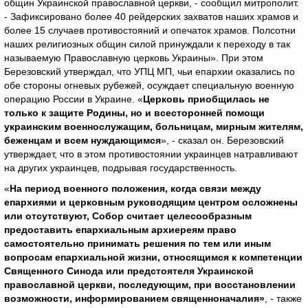
общин Украинской православной церкви, - сообщил митрополит.
- Зафиксировано более 40 рейдерских захватов наших храмов и
более 15 случаев противостояний и опечаток храмов. Полсотни
наших религиозных общин силой принуждали к переходу в так
называемую Православную церковь Украины». При этом
Березовский утверждал, что УПЦ МП, чьи епархии оказались по
обе стороны огневых рубежей, осуждает специальную военную
операцию России в Украине. «
Церковь приобщилась не
только к защите Родины, но и всесторонней помощи
украинским военнослужащим, больницам, мирным жителям,
беженцам и всем нуждающимся
», - сказал он. Березовский
утверждает, что в этом противостоянии украинцев натравливают
на других украинцев, подрывая государственность.
«
На период военного положения, когда связи между
епархиями и церковным руководящим центром осложнены
или отсутствуют, Собор считает целесообразным
предоставить епархиальным архиереям право
самостоятельно принимать решения по тем или иным
вопросам епархиальной жизни, относящимся к компетенции
Священного Синода или предстоятеля Украинской
православной церкви, последующим, при восстановлении
возможности, информированием священноначалия»
, - также