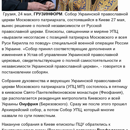
Грузия, 24 мая,
ГРУЗИНФОРМ
. Собор Украинской православной
церкви Московского патриархата, состоявшийся в Киеве 27 мая,
вынес решение о полной независимости от Русской
православной церкви. Епископы, священники и миряне УПЦ
«выразили несогласие с позицией патриарха Московского и всея
Руси Кирилла по поводу» специальной военной операции России
в Украине. «Собор принял соответствующие дополнения и
изменения в Устав об управлении Украинской православной
церковью, свидетельствующие о полной самостоятельности и
независимости Украинской православной церкви», - говорится в
постановлении соборян.
Собрание духовенства и верующих Украинской православной
церкви Московского патриархата (УПЦ МП) состоялось в пятницу
в киевском Свято-Пантелеймоновском монастыре (Феофания),
где располагается резиденция митрополита Киевского и всей
Украины
Онуфрия
(Березовского). Сразу же после этого прошел
Архиерейский собор, а потом Собор УПЦ, который многие
назвали по сути поместным.
Накануне собрания в Киеве епископы ПЦУ обратились к