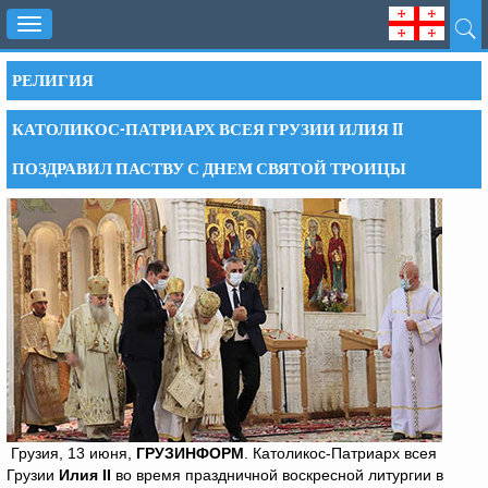
Toggle
navigation
РЕЛИГИЯ
КАТОЛИКОС-ПАТРИАРХ ВСЕЯ ГРУЗИИ ИЛИЯ II
ПОЗДРАВИЛ ПАСТВУ С ДНЕМ СВЯТОЙ ТРОИЦЫ
Грузия, 13 июня,
ГРУЗИНФОРМ
. Католикос-Патриарх всея
Грузии
Илия
II
во время праздничной воскресной литургии в