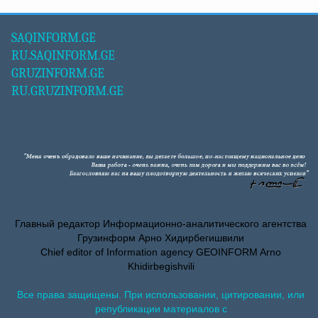
SAQINFORM.GE
RU.SAQINFORM.GE
GRUZINFORM.GE
RU.GRUZINFORM.GE
Главный редактор Информационно-аналитического агентства
Грузинформ Арно Хидирбегишвили
Chief editor of Information agency GEOINFORM Arno
Khidirbegishvili
Все права защищены. При использовании, цитировании, или
републикации материалов с