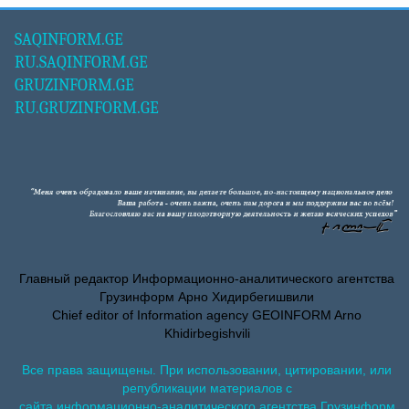
SAQINFORM.GE
RU.SAQINFORM.GE
GRUZINFORM.GE
RU.GRUZINFORM.GE
Главный редактор Информационно-аналитического агентства
Грузинформ Арно Хидирбегишвили
Chief editor of Information agency GEOINFORM Arno
Khidirbegishvili
Все права защищены. При использовании, цитировании, или
републикации материалов с
сайта информационно-аналитического агентства Грузинформ