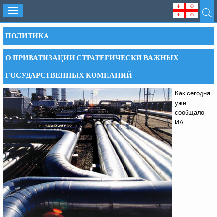
Toggle
navigation
ПОЛИТИКА
О ПРИВАТИЗАЦИИ СТРАТЕГИЧЕСКИ ВАЖНЫХ
ГОСУДАРСТВЕННЫХ КОМПАНИЙ
Как сегодня
уже
сообщало
ИА