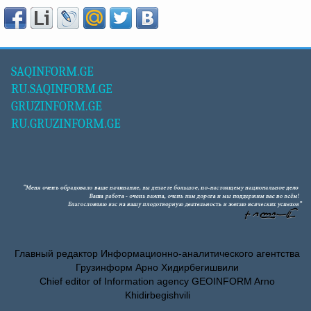
SAQINFORM.GE
RU.SAQINFORM.GE
GRUZINFORM.GE
RU.GRUZINFORM.GE
Главный редактор Информационно-аналитического агентства
Грузинформ Арно Хидирбегишвили
Chief editor of Information agency GEOINFORM Arno
Khidirbegishvili