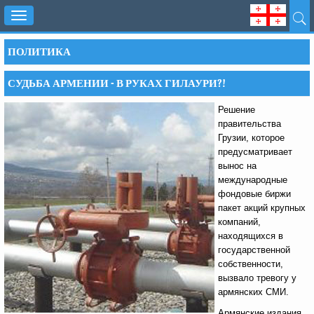
Toggle
navigation
ПОЛИТИКА
СУДЬБА АРМЕНИИ - В РУКАХ ГИЛАУРИ?!
Решение
правительства
Грузии, которое
предусматривает
вынос на
международные
фондовые биржи
пакет акций крупных
компаний,
находящихся в
государственной
собственности,
вызвало тревогу у
армянских СМИ.
Армянские издания