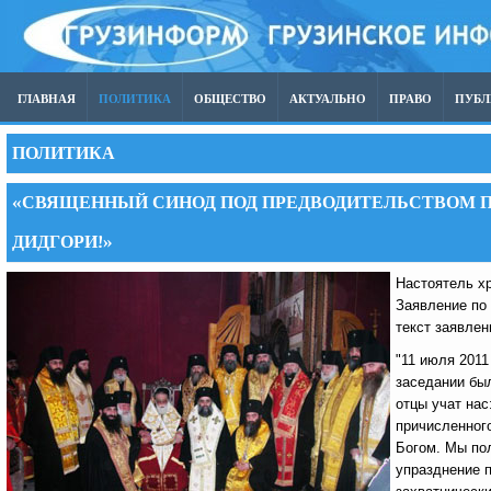
ГЛАВНАЯ
ПОЛИТИКА
ОБЩЕСТВО
АКТУАЛЬНО
ПРАВО
ПУБ
ПОЛИТИКА
«СВЯЩЕННЫЙ СИНОД ПОД ПРЕДВОДИТЕЛЬСТВОМ П
ДИДГОРИ!»
Настоятель х
Заявление по
текст заявлен
"11 июля 2011
заседании был
отцы учат на
причисленного
Богом. Мы пол
упразднение п