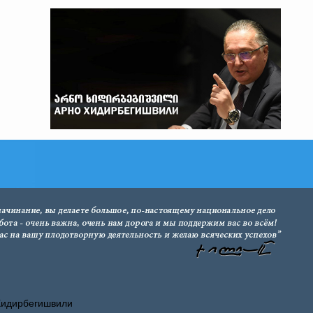
Хидирбегишвили