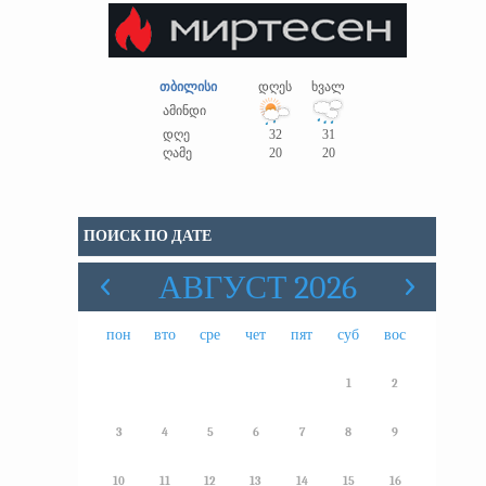
თბილისი
დღეს
ხვალ
ამინდი
დღე
32
31
ღამე
20
20
ПОИСК ПО ДАТЕ
АВГУСТ 2026
пон
вто
сре
чет
пят
суб
вос
1
2
3
4
5
6
7
8
9
10
11
12
13
14
15
16