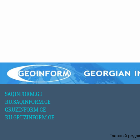
SAQINFORM.GE
RU.SAQINFORM.GE
GRUZINFORM.GE
RU.GRUZINFORM.GE
Главный редак