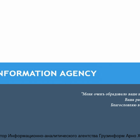
тор Информационно-аналитического агентства Грузинформ Арно 