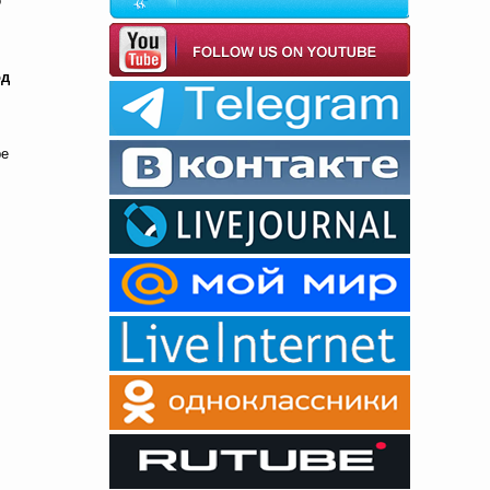
о
од
ре