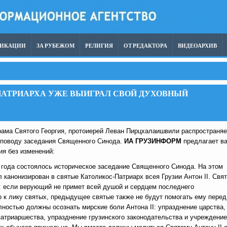
ЛИКАЦИИ
ЗА РУБЕЖОМ
РЕЛИГИЯ
ОТ РЕДАКТОРА
ВИДЕОАРХИВ
АТРИАРХА УЖЕ ВЫИГРАЛ СВОЙ ДУХОВНЫЙ
рама Святого Георгия, протоиерей Леван Пирцхалаишвили распространяе
 поводу заседания Священного Синода.
ИА ГРУЗИНФОРМ
предлагает в
ия без изменений:
 года состоялось историческое заседание Священного Синода. На этом
 канонизирован в святые Католикос-Патриарх всея Грузии Антон II. Свя
с: если верующий не примет всей душой и сердцем последнего
 к лику святых, предыдущее святые также не будут помогать ему перед
ностью должны осознать мирские боли Антона II: упразднение царства,
атриаршества, упразднение грузинского законодательства и учреждение