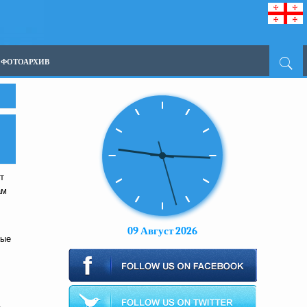
ФОТОАРХИВ
т
ам
09 Август 2026
тые