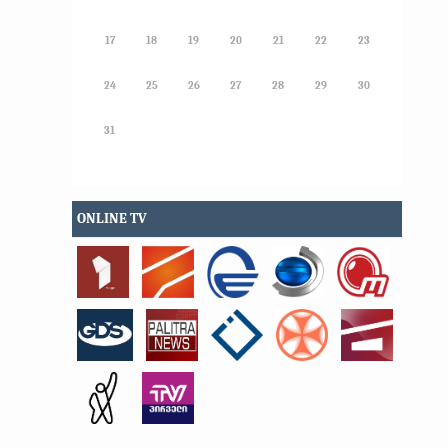
17
18
19
20
21
22
23
24
25
26
27
28
29
30
31
ONLINE TV