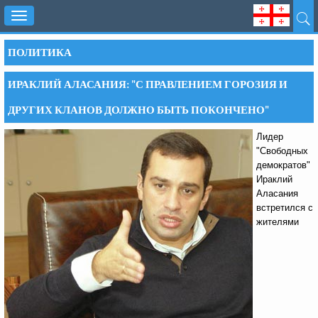
Toggle
navigation
ПОЛИТИКА
ИРАКЛИЙ АЛАСАНИЯ: "С ПРАВЛЕНИЕМ ГОРОЗИЯ И
ДРУГИХ КЛАНОВ ДОЛЖНО БЫТЬ ПОКОНЧЕНО"
Лидер
"Свободных
демократов"
Ираклий
Аласания
встретился с
жителями