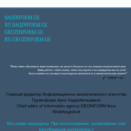
SAQINFORM.GE
RU.SAQINFORM.GE
GRUZINFORM.GE
RU.GRUZINFORM.GE
Главный редактор Информационно-аналитического агентства
Грузинформ Арно Хидирбегишвили
Chief editor of Information agency GEOINFORM Arno
Khidirbegishvili
Все права защищены. При использовании, цитировании, или
републикации материалов с