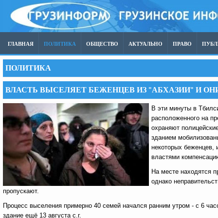
ГЛАВНАЯ
ПОЛИТИКА
ОБЩЕСТВО
АКТУАЛЬНО
ПРАВО
ПУБ
ПОЛИТИКА
ВЛАСТЬ ВЫСЕЛЯЕТ БЕЖЕНЦЕВ ИЗ "АБХАЗИИ" И О
В эти минуты в Тбилс
расположенного на пр
охраняют полицейские
зданием мобилизованы
некоторых беженцев, 
властями компенсацию
На месте находятся п
однако неправительст
пропускают.
Процесс выселения примерно 40 семей начался ранним утром - с 6 час
здание ещё 13 августа с.г.