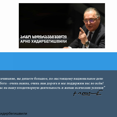
Хидирбегишвили