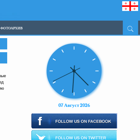
ФОТОАРХИВ
рые
ед
ию
07 Август 2026