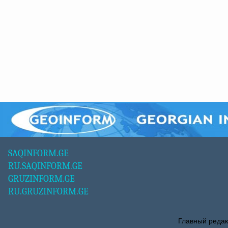
SAQINFORM.GE
RU.SAQINFORM.GE
GRUZINFORM.GE
RU.GRUZINFORM.GE
Главный редак