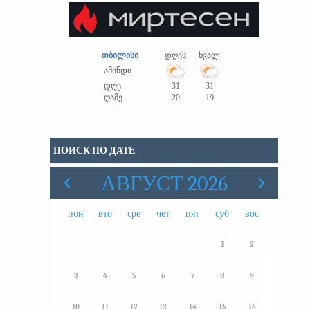
თბილისი
დღეს
ხვალ
ამინდი
დღე
31
31
ღამე
20
19
ПОИСК ПО ДАТЕ
АВГУСТ 2026
пон
вто
сре
чет
пят
суб
вос
1
2
3
4
5
6
7
8
9
10
11
12
13
14
15
16