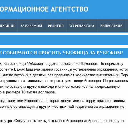
ЛИКАЦИИ
ЗА РУБЕЖОМ
РЕЛИГИЯ
ОТ РЕДАКТОРА
ВИДЕОАРХИВ
НИ СОБИРАЮТСЯ ПРОСИТЬ УБЕЖИЩА ЗА РУБЕЖОМ!
и, из гостиницы "Абхазия" ведется выселение беженцев. По периметру
оспекте Важа-Пшавела здания гостиницы установлены ограждения, кото
, число которых в десятки раз превышают количество выселяемых. Пер
 грузовые автомашины, в которых грузят вещи беженцев. По разъяснен
им не оставили другого выхода и они согласились на предложенную
 в размере 10 тысяч долларов.
редставители Евросоюза, которых допустили на территорию гостиницы,
венные организации и других местных наблюдателей за ограждения не
ов утра. Следует отметить, что много беженцев добровольно покинуло