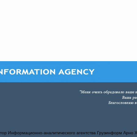
тор Информационно-аналитического агентства Грузинформ Арно 