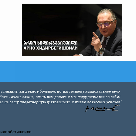
Хидирбегишвили