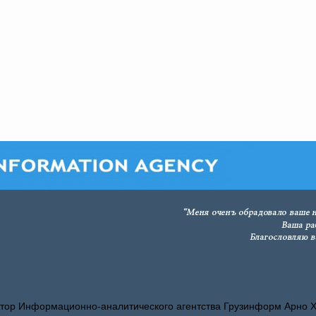
тор Информационно-аналитического агентства Грузинформ Арно 