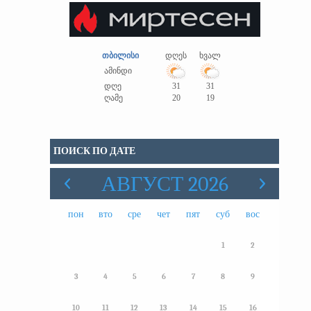
თბილისი
დღეს
ხვალ
ამინდი
დღე
31
31
ღამე
20
19
ПОИСК ПО ДАТЕ
АВГУСТ 2026
пон
вто
сре
чет
пят
суб
вос
1
2
3
4
5
6
7
8
9
10
11
12
13
14
15
16