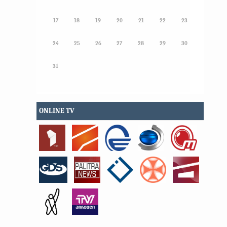
17
18
19
20
21
22
23
24
25
26
27
28
29
30
31
ONLINE TV