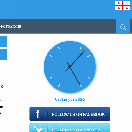
ФОТОАРХИВ
 о
07 Август 2026
о
ью
у