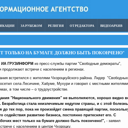
ЛИКАЦИИ
ЗА РУБЕЖОМ
РЕЛИГИЯ
ОТ РЕДАКТОРА
ВИДЕОАРХИВ
СТ ТОЛЬКО НА БУМАГЕ ДОЛЖНО БЫТЬ ПОКОНЧЕНО"
т
ИА ГРУЗИНФОРМ
из пресс-службы партии "Свободные демократы",
и продолжают встречи с населением в регионах.
ания встретился с жителями Чхороцкуйского района. Лидер "Свободных
посетил села Лесичине, Хабуме, Мухури и говорил с местными жителями
мах, в том числе – о трудоустройстве.
ещания "Национального движения" не выполняются, хорошо видно в
. Безработица стала неизлечимым недугом страны, и с этой болезн
я до тех пор, пока не произойдет смена правящей партии, поскольк
то содействия развитию бизнеса, постоянно притесняет его. С
бочих мест только на бумаге должно быть покончено!",
- заявил
стрече с населением в центре Чхороцку.