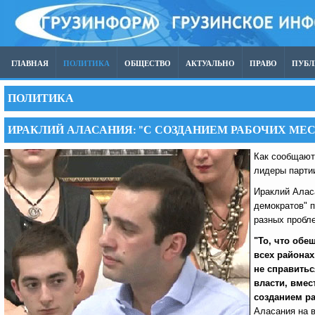
ГЛАВНАЯ
ПОЛИТИКА
ОБЩЕСТВО
АКТУАЛЬНО
ПРАВО
ПУБ
ПОЛИТИКА
ИРАКЛИЙ АЛАСАНИЯ: "С СОЗДАНИЕМ РАБОЧИХ МЕ
Как сообщаю
лидеры парти
Ираклий Алас
демократов" 
разных пробле
"То, что об
всех районах
не справитьс
власти, вмес
созданием ра
Аласания на в