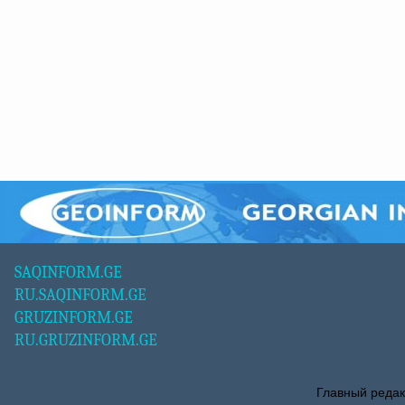
SAQINFORM.GE
RU.SAQINFORM.GE
GRUZINFORM.GE
RU.GRUZINFORM.GE
Главный редак