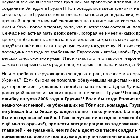
неукоснительно выполняется грузинскими правоохранителями и с
созданные Западом в Грузии НПО проводились здесь тренинги на
свои плоды - в Грузии сегодня ювенальная юстиция в действии, 
прошлой неделе отличный специалист по отопительным системам,
имени Каха - попал в тюрьму за то, что в нетрезвом состоянии по
Сейчас несчастная мать двоих детей, которая не имеет никаких пр
кредит, чтобы нанять адвоката и минимально сократить мужу срок
придётся ещё и выплатить крупную сумму государству! И таких слу
последние пол года по требованию Евросоюза - якобы, чтобы Груз
детских слёз, сколько нужды! И всё из-за того, что так хотят евр
сажают в тюрьмы своих родителей, которые - не папа и мама, а 
Но что требовать с руководства западных стран, на совести кото
Украина?! Если бы они не помогали обезумевшим нацистам киевск
рук террористов - укрнацистов погибла наша коллега Дарья Дугин
радиацией население многих стран, в том числе - Грузии!
Что ещ
ошибку августа 2008 года в Грузии?! Если бы тогда Россия
немногочисленной, не убежавших из Тбилиси, команды, Гру
не убежал бы на Украину, следственно - не случилось бы Ев
бы и сегодняшней войны! Так не лучше ли сегодня, вместо бо
ещё много оружия!), провести спецоперацию по задержанию 
главарей - не гуманней, чем гибель десятков тысяч солдат и
применено высокоточное оружие для уничтожения киевской в