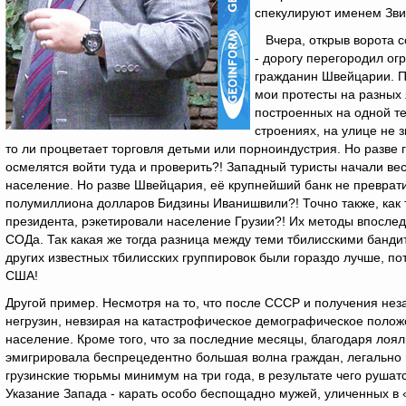
спекулируют именем Зви
Вчера, открыв ворота со
- дорогу перегородил ог
гражданин Швейцарии. П
мои протесты на разных я
построенных на одной те
строениях, на улице не з
то ли процветает торговля детьми или порноиндустрия. Но разве
осмелятся войти туда и проверить?! Западный туристы начали вест
население. Но разве Швейцария, её крупнейший банк не преврати
полумиллиона долларов Бидзины Иванишвили?! Точно также, как 
президента, рэкетировали население Грузии?! Их методы впослед
СОДа. Так какая же тогда разница между теми тбилисскими банди
других известных тбилисских группировок были гораздо лучше, по
США!
Другой пример. Несмотря на то, что после СССР и получения нез
негрузин, невзирая на катастрофическое демографическое полож
население. Кроме того, что за последние месяцы, благодаря лоя
эмигрировала беспрецедентно большая волна граждан, легально и
грузинские тюрьмы минимум на три года, в результате чего руш
Указание Запада - карать особо беспощадно мужей, уличенных в