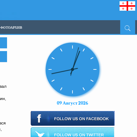
ФОТОАРХИВ
вал
ин,
09 Август 2026
вся
,