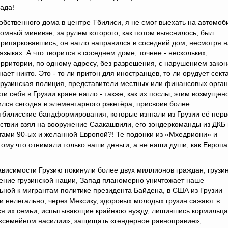
ада!
бственного дома в центре Тбилиси, я не смог выехать на автомоб
ромный минивэн, за рулем которого, как потом выяснилось, был
рипарковавшись, он нагло направился в соседний дом, несмотря н
зыках. А что творится в соседнем доме, точнее - нескольких,
рритории, по одному адресу, без разрешения, с нарушением закон
нает никто. Это - то ли притон для иностранцев, то ли орудует секта
 грузинская полиция, представители местных или финансовых орга
и себя в Грузии кране нагло - также, как их послы, этим возмущен
лся сегодня в элементарного рэкетёра, присвоив более
тбилисские бандформирования, которые изгнали из Грузии её перв
ствии взял на вооружение Саакашвили, его зондеркоманды из ДКБ 
тами 90-ых и желанной Европой?! Те подонки из «Мхедриони» и
тому что отнимали только наши деньги, а не наши души, как Европа
ависимости Грузию покинули более двух миллионов граждан, грузин
ение грузинской нации, Запад планомерно уничтожает наше
льной к мигрантам политике президента Байдена, в США из Грузии
 нелегально, через Мексику, здоровых молодых грузин сажают в
атся их семьи, испытывающие крайнюю нужду, лишившись кормильца
 «семейном насилии», защищать «гендерное равноправие»,