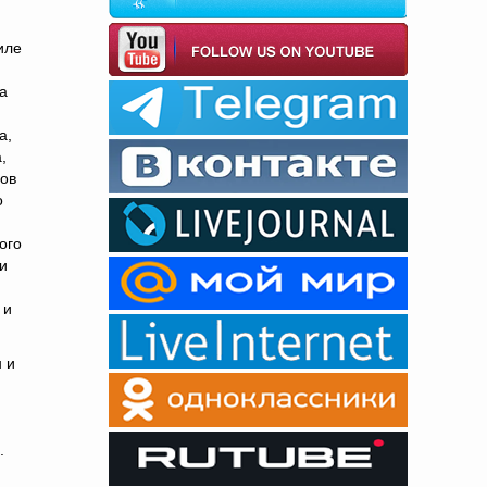
иле
а
а,
,
нов
о
ого
и
 и
 и
.