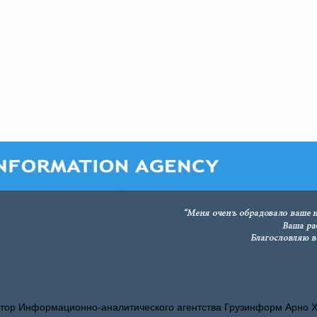
тор Информационно-аналитического агентства Грузинформ Арно 