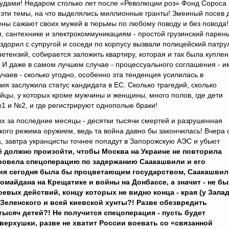
удами! Недаром столько лет после «Революции роз» Фонд Сороса 
 эти темы, на что выделялись миллионные гранты! Змеиный посев 
жены сажают своих мужей в тюрьмы по любому поводу и без повода!
 сантехнике и электрокоммуникациям - простой грузинский парень
вздорил с супругой и соседи по корпусу вызвали полицейский патру
етензий, собирается заложить квартиру, которая и так была куплен
. И даже в самом лучшем случае - процессуального соглашения - и
чаев - сколько угодно, особенно эта тенденция усилилась в
ия заслужила статус кандидата в ЕС. Сколько трагедий, сколько
опейцы, у которых кроме мужчины и женщины, много полов, где дети
№1 и №2, и где регистрируют однополые браки!
рых за последние месяцы - десятки тысячи смертей и разрушенная
ого режима оружием, ведь та война давно бы закончилась! Вчера 
а, завтра укранцисты точнее попадут в Запорожскую АЭС и убьют
ё должно произойти, чтобы
Москва на Украине не повторила
 провела спецоперацию по задержанию Саакашвили и его
зия сегодня была бы процветающим государством, Саакашвил
ромайдана на Крещатике и войны на Донбассе, а значит - не б
евых действий, концу которых не видно конца - края (у Запа
Зеленского и всей киевской хунты?! Разве обезвредить
 тысяч детей?! Не получится спецоперация - пусть будет
ерхушки, разве не хватит России воевать со «связанной