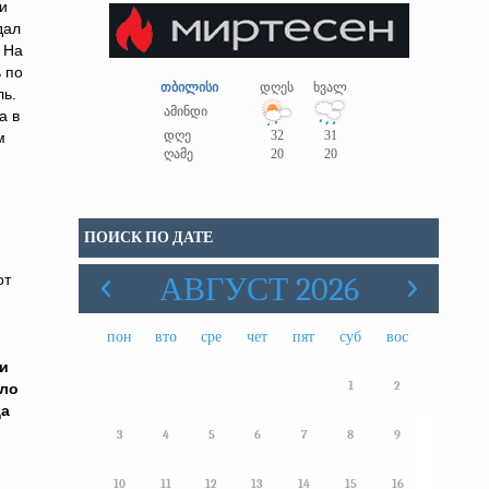
и
дал
 На
 по
თბილისი
დღეს
ხვალ
ль.
ამინდი
а в
დღე
32
31
м
ღამე
20
20
ПОИСК ПО ДАТЕ
от
АВГУСТ 2026
пон
вто
сре
чет
пят
суб
вос
и
1
2
ыло
да
3
4
5
6
7
8
9
10
11
12
13
14
15
16