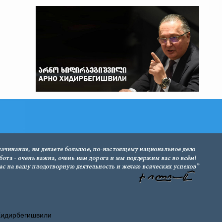
Хидирбегишвили