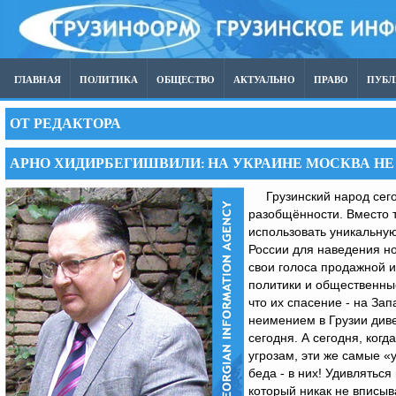
ГЛАВНАЯ
ПОЛИТИКА
ОБЩЕСТВО
АКТУАЛЬНО
ПРАВО
ПУБ
ОТ РЕДАКТОРА
АРНО ХИДИРБЕГИШВИЛИ: НА УКРАИНЕ МОСКВА НЕ
Грузинский народ сего
разобщённости. Вместо т
использовать уникальную
России для наведения но
свои голоса продажной и
политики и общественные
что их спасение - на Зап
неимением в Грузии диве
сегодня. А сегодня, ког
угрозам, эти же самые «
беда - в них! Удивлятьс
который никак не вписыв