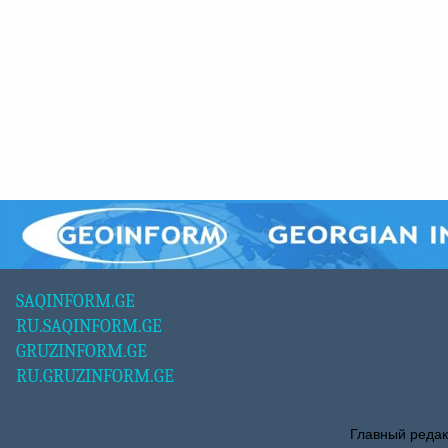
SAQINFORM.GE
RU.SAQINFORM.GE
GRUZINFORM.GE
RU.GRUZINFORM.GE
Главный редак