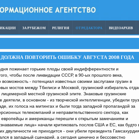
ЛИКАЦИИ
ЗА РУБЕЖОМ
РЕЛИГИЯ
ОТ РЕДАКТОРА
ВИДЕОАРХИВ
 ДОЛЖНА ПОВТОРИТЬ ОШИБКУ АВГУСТА 2008 ГОДА
дня пожинает горькие плоды своей индифферентности и
ого, чтобы после ликвидации СССР, в 90-ых прошлого века,
 возможность - потенциал известных своими заслугами грузин в
вых мостов между Тбилиси и Москвой, грузинский избиратель отда
 лицемерной местной грузинской элите. Знаковые грузинские
 деятели, в основном - из творческой интеллигенции, убедили груз
аде, их голоса на митингах и были тогда западной пропагандой за
рсионных телекомпаний и неправительственного сектора, как
да европейцы и американцы перешли к открытым замечаниям и
узнаваемые лица» начали критиковать послов США и ЕС, как будто 
я их двуличности не приходится - они убили президента Гамсахурдия
ался в западный сценарий, а сегодня цинично и бессовестно