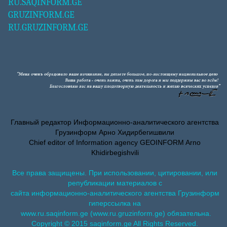
RU.SAQINFORM.GE
GRUZINFORM.GE
RU.GRUZINFORM.GE
Главный редактор Информационно-аналитического агентства
Грузинформ Арно Хидирбегишвили
Chief editor of Information agency GEOINFORM Arno
Khidirbegishvili
Все права защищены. При использовании, цитировании, или
републикации материалов с
сайта информационно-аналитического агентства Грузинформ
гиперссылка на
www.ru.saqinform.ge (www.ru.gruzinform.ge) обязательна.
Copyright © 2015 saqinform.ge All Rights Reserved.