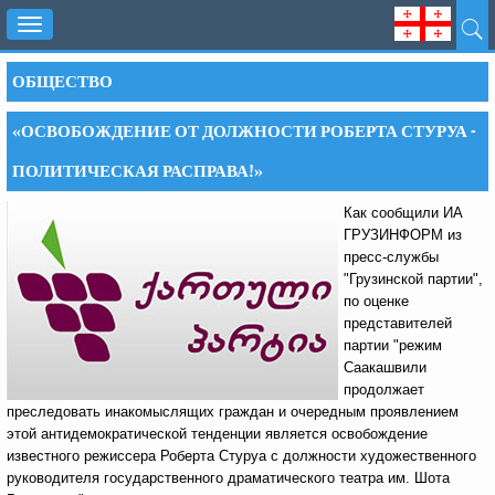
Toggle
navigation
ОБЩЕСТВО
«ОСВОБОЖДЕНИЕ ОТ ДОЛЖНОСТИ РОБЕРТА СТУРУА -
ПОЛИТИЧЕСКАЯ РАСПРАВА!»
Как сообщили ИА
ГРУЗИНФОРМ из
пресс-службы
"Грузинской партии",
по оценке
представителей
партии "режим
Саакашвили
продолжает
преследовать инакомыслящих граждан и очередным проявлением
этой антидемократической тенденции является освобождение
известного режиссера Роберта Стуруа с должности художественного
руководителя государственного драматического театра им. Шота