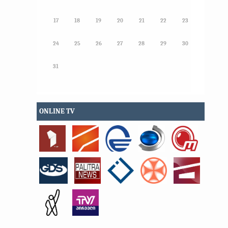
17
18
19
20
21
22
23
24
25
26
27
28
29
30
31
ONLINE TV