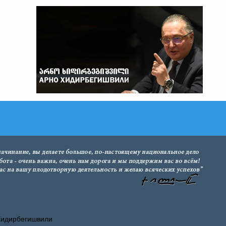
Хидирбегишвили