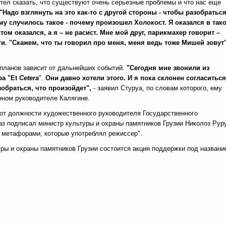
тел сказать, что существуют очень серьезные проблемы и что нас еще
"Надо взглянуть на это как-то с другой стороны - чтобы разобраться
у случилось такое - почему произошел Холокост. Я оказался в так
ом оказался, а я – не расист. Мне мой друг, парикмахер говорит –
и. "Скажем, что ты говорил про меня, меня ведь тоже Мишей зовут"
 планов зависит от дальнейших событий.
"Сегодня мне звонили из
ра "Et
Сetera
".
Они давно хотели этого. И я пока склонен согласиться
зобраться, что произойдет",
- заявил Стуруа, по словам которого, ему
ном руководителе Калягине.
 от должности художественного руководителя Государственного
з подписал министр культуры и охраны памятников Грузии Николоз Рур
 метафорами, которые употреблял режиссер".
уры и охраны памятников Грузии состоится акция поддержки под названи