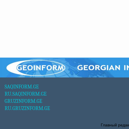
SAQINFORM.GE
RU.SAQINFORM.GE
GRUZINFORM.GE
RU.GRUZINFORM.GE
Главный редак