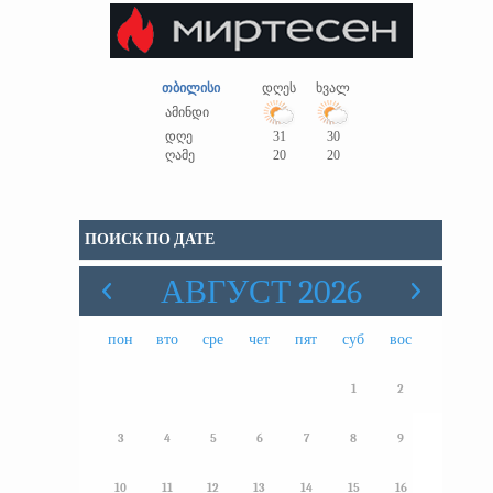
თბილისი
დღეს
ხვალ
ამინდი
დღე
31
30
ღამე
20
20
ПОИСК ПО ДАТЕ
АВГУСТ 2026
пон
вто
сре
чет
пят
суб
вос
1
2
3
4
5
6
7
8
9
10
11
12
13
14
15
16