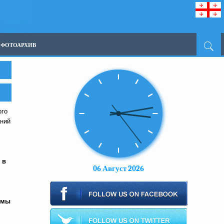
ФОТОАРХИВ
ого
аний
 в
06 Август 2026
ьмы