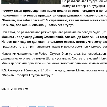
По разъяснению Стуруа, он хо
ожидают гитлеры в будущем.
почему такая просвещенная нация пошла за этим негодяем и почем
положении, что теперь приходится оправдываться. Каким-то расист
"Хочешь, мы тебя спасем?" Я спрашиваю, как он может меня спаст
Не знаю, все очень сложно",
- отмечает Стуруа.
При этом, по разъяснению режиссера, его решение по поводу будущих
Москвы - продюсер Давид Смелянский, Александр Калягин из теат
Но все-таки еще не дал окончательного ответа, потому что хочу ра
предлагают стать приглашенным главным режиссером при художествен
Напомним читателю, что Роберт Стуруа 9 августа с.г. был освобожден
драматического театра имени Шота Руставели. Соответствующий Прика
Министр пояснил принятое им решение "многочисленными этническими
P
.
S
.
Сегодня в Тбилиси, в 17:00 ч., перед зданием Министерства культ
"Вернем Роберта Стуруа театру!".
ИА ГРУЗИНФОРМ