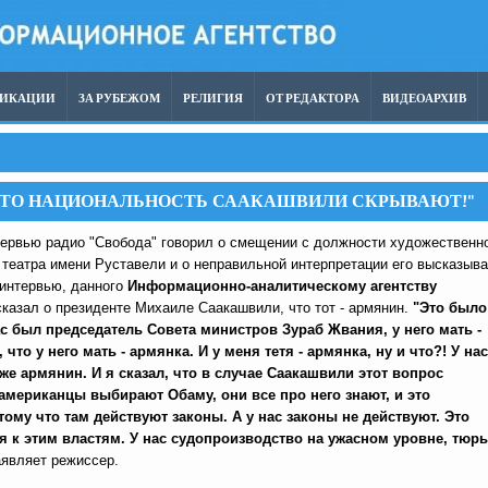
ЛИКАЦИИ
ЗА РУБЕЖОМ
РЕЛИГИЯ
ОТ РЕДАКТОРА
ВИДЕОАРХИВ
Ь, ЧТО НАЦИОНАЛЬНОСТЬ СААКАШВИЛИ СКРЫВАЮТ!"
тервью радио "Свобода" говорил о смещении с должности художественн
 театра имени Руставели и о неправильной интерпретации его высказыв
 интервью, данного
Информационно-аналитическому агентству
сказал о президенте Михаиле Саакашвили, что тот - армянин.
"Это было
ас был председатель Совета министров Зураб Жвания, у него мать -
что у него мать - армянка. И у меня тетя - армянка, ну и что?! У нас
же армянин. И я сказал, что в случае Саакашвили этот вопрос
 американцы выбирают Обаму, они все про него знают, и это
ому что там действуют законы. А у нас законы не действуют. Это
я к этим властям. У нас судопроизводство на ужасном уровне, тюр
аявляет режиссер.