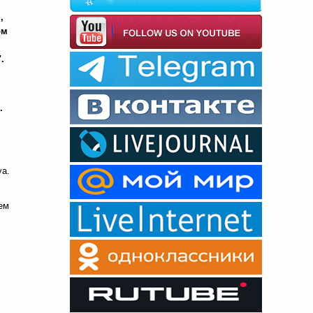
,
ом
.
.
уа.
ем