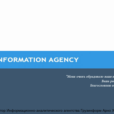
тор Информационно-аналитического агентства Грузинформ Арно 