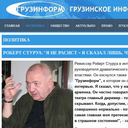
ГЛАВНАЯ
ПОЛИТИКА
ОБЩЕСТВО
АКТУАЛЬНО
ПРАВО
ПУБ
ПОЛИТИКА
РОБЕРТ СТУРУА: "Я НЕ РАСИСТ – Я СКАЗАЛ ЛИШ
Режиссер Роберт Стуруа в ин
руководителя драматического
властями. Он коснулся также
"Грузинформ",
в котором он 
интервью. Я сказал, что у н
армянка. Он честно говорил, 
театре главный дирижер - то
скрывают. Когда, допустим,
совершенно нормально - пот
самая главная моя претензи
в страшном состоянии!",
- з