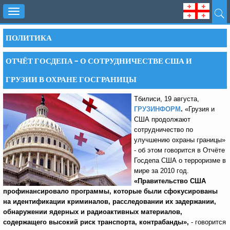
Toggle
navigation
ПОЛИТИКА
ОТЧЁТ ГОСДЕПА – О СОТРУДНИЧЕСТВЕ США И
ГРУЗИИ В ОХРАНЕ ГОСГРАНИЦЫ
Тбилиси, 19 августа,
ГРУЗИНФОРМ
.
«Грузия и
США продолжают
сотрудничество по
улучшению охраны границы»
- об этом говорится в Отчёте
Госдепа США о терроризме в
мире за 2010 год.
«Правительство США
профинансировало программы, которые были сфокусированы
на идентификации криминалов, расследовании их задержании,
обнаружении ядерных и радиоактивных материалов,
содержащего высокий риск транспорта, контрабанды»,
- говорится