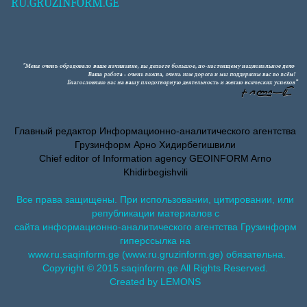
RU.GRUZINFORM.GE
Главный редактор Информационно-аналитического агентства
Грузинформ Арно Хидирбегишвили
Chief editor of Information agency GEOINFORM Arno
Khidirbegishvili
Все права защищены. При использовании, цитировании, или
републикации материалов с
сайта информационно-аналитического агентства Грузинформ
гиперссылка на
www.ru.saqinform.ge (www.ru.gruzinform.ge) обязательна.
Copyright © 2015 saqinform.ge All Rights Reserved.
Created by LEMONS