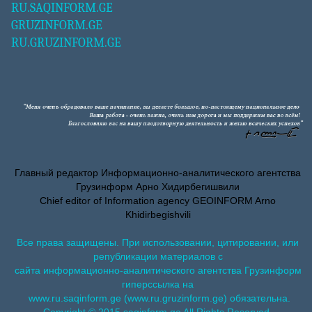
RU.SAQINFORM.GE
GRUZINFORM.GE
RU.GRUZINFORM.GE
Главный редактор Информационно-аналитического агентства
Грузинформ Арно Хидирбегишвили
Chief editor of Information agency GEOINFORM Arno
Khidirbegishvili
Все права защищены. При использовании, цитировании, или
републикации материалов с
сайта информационно-аналитического агентства Грузинформ
гиперссылка на
www.ru.saqinform.ge (www.ru.gruzinform.ge) обязательна.
Copyright © 2015 saqinform.ge All Rights Reserved.