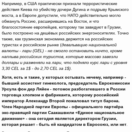
Например, в США практически признали террористические
действия Киева по убийству дочери Дугина и подрыву Крымского
моста, а в Европе допустили, что НАТО действительно могло
обмануть Россию, расширившись на Восток, и что
благосостояние европейцев, которому так завидуют в Грузии,
было построено на дешёвых российских энергоносителях. Точно
также, как грузинская экономика держится на российских
туристах и российском рынке (
девальвацию национальной
валюты - лари (
GEL
) - не смогло остановить ничто, кроме
наплыва российских туристов, которые массово завезли
доллары и разменяли на лари, что подняло курс лари с уровня
3,30 CEL
за 1$ - до 2,70 CEL
за 1$)
.
Хотя, есть и такие, у которых остывать нечему, например -
бывший ассистент гинеколога, председатель Еврокомиссии
Урсула фон дер Ляйен - потомок разбогатевшего в России
торговца хлопком и фабриканта, которому российский
император Александр Второй пожаловал титул барона.
Член Народной партии Европы - официального партнёра
экс-правящей партии Саакашвили «Единое национальное
движение» - она сегодня является директором Грузии,
которая решает - быть ей кандидатом в Евросоюз, или нет
.