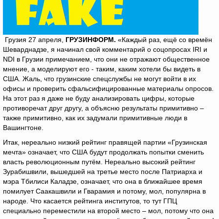
Грузия 27 апреля,
ГРУЗИНФОРМ.
«Каждый раз, ещё со времён
Шеварднадзе, я начинал свой комментарий о соцопросах IRI и
NDI в Грузии примечанием, что они не отражают общественное
мнение, а моделируют его - таким, каким хотели бы видеть в
США. Жаль, что грузинские спецслужбы не могут войти в их
офисы и проверить сфальсифицированные материалы опросов.
На этот раз я даже не буду анализировать цифры, которые
противоречат друг другу, а объясню результаты примитивно –
также примитивно, как их задумали примитивные люди в
Вашингтоне.
Итак, нереально низкий рейтинг правящей партии «Грузинская
мечта» означает, что США будут продолжать попытки сменить
власть революционным путём. Нереально высокий рейтинг
Зурабишвили, вышедшей на третье место после Патриарха и
мэра Тбилиси Каладзе, означает, что она в ближайшее время
помилует Саакашвили и Гварамия и потому, мол, популярна в
народе. Что касается рейтинга институтов, то тут ГПЦ
специально переместили на второй место – мол, потому что она