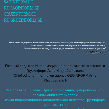
SAQINFORM.GE
RU.SAQINFORM.GE
GRUZINFORM.GE
RU.GRUZINFORM.GE
Главный редактор Информационно-аналитического агентства
Грузинформ Арно Хидирбегишвили
Chief editor of Information agency GEOINFORM Arno
Khidirbegishvili
Все права защищены. При использовании, цитировании, или
републикации материалов с
сайта информационно-аналитического агентства Грузинформ
гиперссылка на