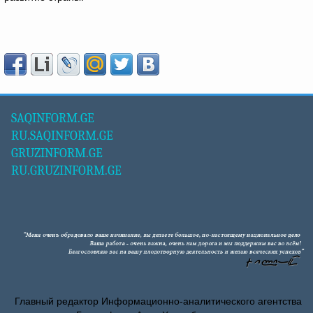
SAQINFORM.GE
RU.SAQINFORM.GE
GRUZINFORM.GE
RU.GRUZINFORM.GE
Главный редактор Информационно-аналитического агентства