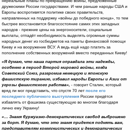
нереальные планы по прекращению войны, предложенные
дружескими России государствами. И чем раньше народы США и
Европы воспротивятся политике своих правительств,
направленных на поддержку «войны до победного конца», то тем
быстрее восстановится благосостояние самих этих западных
народов - прежние цены на энергоносители, социальные
выплаты, отпадёт необходимость выделять огромные суммы
народных денег из госбюджетов на пакеты финансовой помощи
Киеву и на вооружение ВСУ. А ведь ещё надо платить за
пополнение собственных вооружений вместо переданных Киеву!
«Я думаю, что наша партия оправдала эти надежды,
особенно в период Второй мировой войны, когда
Советский Союз, разгромив немецкую и японскую
фашистскую тиранию, избавил народы Европы и Азии от
угрозы фашистского рабства»,
- говорит Сталин, который
вряд ли мог представить, что спустя 70 лет
после его
последнего публичного выступления
России придётся
избавлять от фашизма существующую во многом благодаря
лично ему Украину!
«… Знамя буржуазно-демократических свобод выброшено
за борт. Я думаю, что это знамя придется поднять вам,
представителям коммунистических и демократических