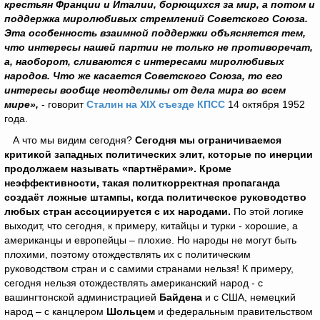
крестьян Франции и Италии, борющихся за мир, а потом и
поддержка миролюбивых стремлений Советского Союза.
Эта особенность взаимной поддержки объясняется тем,
что интересы нашей партии не только не противоречат,
а, наоборот, сливаются с интересами миролюбивых
народов. Что же касается Советского Союза, то его
интересы вообще неотделимы от дела мира во всем
мире
»,
- говорит
Сталин на XIX съезде КПСС
14 октября 1952
года.
А что мы видим сегодня?
Сегодня мы ограничиваемся
критикой западных политических элит, которые по инерции
продолжаем называть «партнёрами». Кроме
неэффективности, такая политкорректная пропаганда
создаёт ложные штампы, когда политическое руководство
любых стран ассоциируется с их народами.
По этой логике
выходит, что сегодня, к примеру, китайцы и турки - хорошие, а
американцы и европейцы – плохие. Но народы не могут быть
плохими, поэтому отождествлять их с политическим
руководством стран и с самими странами нельзя! К примеру,
сегодня нельзя отождествлять американский народ - с
вашингтонской администрацией
Байдена
и с США, немецкий
народ – с канцлером
Шольцем
и федеральным правительством