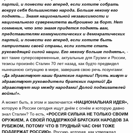
партий, и понести его вперед, если хотите собрать
вокруг себя большинство народа. Больше некому его
поднять… Знамя национальной независимости и
национального суверенитета выброшено за борт. Нет
сомнения, что это знамя придется поднять вам,
представителям коммунистических и демократических
партий, и понести его вперед, если хотите быть
патриотами своей страны, если хотите стать
руководящей силой нации. Его некому больше поднять»,
-
вот такие суперсовременные, актуальные для Грузии и России,
тезисы произнёс Сталин 70 лет назад, как будто предвидел
нынешнюю ситуацию в мире, завершив свою речь лозунгами:
«
Да здравствуют наши братские партии! Пусть живут и
здравствуют руководители братских партий! Да
здравствует мир между народами! Долой поджигателей
войны!».
А может быть, в этом и заключается
«НАЦИОНАЛЬНАЯ ИДЕЯ»,
которую в России сегодня ищут днём с огнём и которую давно
знал Сталин? То есть,
«РОССИЯ СИЛЬНА НЕ ТОЛЬКО СВОИМ
ОРУЖИЕМ, А СВОЕЙ ПОДДЕРЖКОЙ БРАТСКИХ НАРОДОВ ЗА
РУБЕЖОМ, ПОТОМУ ЧТО В ТРУДНЫЙ ЧАС ОНИ ТОЖЕ
ПОДДЕРЖАТ РОССИЮ».
Россию
,
которая, как утверждал