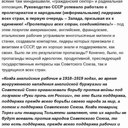
всякие там миндиашвили, «гражданский сектор» и радикальная
оппозиция
. Руководство СССР успевало работало с
пролетариатом и народными (неформальными) лидерами
всех стран, в первую очередь – Запада, призывая их к
единению!
«Пролетарии всех стран, соединяйтесь!»
- под
этим лозунгом американские, английские, французские,
итальянские рабочие устраивали многотысячные митинги и
стачки, создавали компартии, лидеры которых приезжали с
визитами в СССР, где их хорошо знали и поддерживали, как
своих. Было ли это результатом пропаганды? Конечно, было, но
пропаганды мощной идеологии, продуктивной, преследующей
государственные интересы как Советского Союза, так и
трудящихся всех стран.
«Когда английские рабочие в 1918–1919 годах, во время
вооруженного нападения английской буржуазии на
Советский Союз организовали борьбу против войны под
лозунгом «Руки прочь от России», то это была поддержка,
поддержка прежде всего борьбы своего народа за мир, а
потом и поддержка Советского Союза. Когда товарищ
Торез или товарищ Тольятти заявляют, что их народы не
будут воевать против народов Советского Союза, то
это есть поддержка, прежде всего поддержка рабочих и