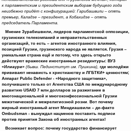
к парламентским и президентским выборам будущего года
неизбежно придёт с конфигурацией: Гарибашвили – опять
премьер, Каладзе – президент, а Кобахидзе – опять
председатель Парламента.
Мнение Зурабишвили, лидеров парламентской оппозиции,
грузинских телекомпаний и неправительственных
организаций, то есть – агентов иностранного влияния,
позицией Грузии, грузинского народа не является.
Грузия –
уникальная страна ещё и потому, что здесь открыто
действуют вражеские иностранные резидентуры: ВУЗ
«Илиаури»
(бывш. Пединститут им. Пушкина),
где молодёжи
прививают ненависть к христианству и ЛГБТКИ+ ценностям;
Аппарат Public Defender - «Народного защитника»,
получившего только от Агентства США по международному
развитию
USAID
7 млн долларов за разжигание в
многонациональной и многоконфессиональной Грузии
межэтнической и межрелигиозной розни
.
Вот почему
жирный иностранный агент Миндиашвили – де-факто
Ombudsman - вынуждал нацменов поставить подписи
против принятия Закона об иностранных агентах!
Возникает вопрос: почему государство финансирует