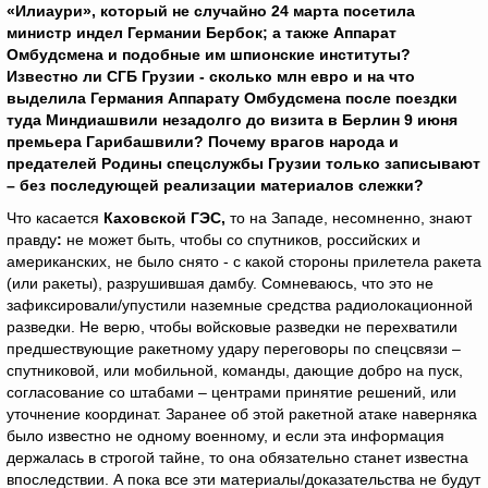
«Илиаури», который не случайно 24 марта посетила
министр индел Германии Бербок; а также Аппарат
Омбудсмена и подобные им шпионские институты?
Известно ли СГБ Грузии - сколько млн евро и на что
выделила Германия Аппарату Омбудсмена после поездки
туда Миндиашвили незадолго до визита в Берлин 9 июня
премьера Гарибашвили? Почему врагов народа и
предателей Родины спецслужбы Грузии только записывают
– без последующей реализации материалов слежки?
Что касается
Каховской ГЭС,
то на Западе, несомненно, знают
правду
:
не может быть, чтобы со спутников, российских и
американских, не было снято - с какой стороны прилетела ракета
(или ракеты), разрушившая дамбу. Сомневаюсь, что это не
зафиксировали/упустили наземные средства радиолокационной
разведки. Не верю, чтобы войсковые разведки не перехватили
предшествующие ракетному удару переговоры по спецсвязи –
спутниковой, или мобильной, команды, дающие добро на пуск,
согласование со штабами – центрами принятие решений, или
уточнение координат. Заранее об этой ракетной атаке наверняка
было известно не одному военному, и если эта информация
держалась в строгой тайне, то она обязательно станет известна
впоследствии. А пока все эти материалы/доказательства не будут