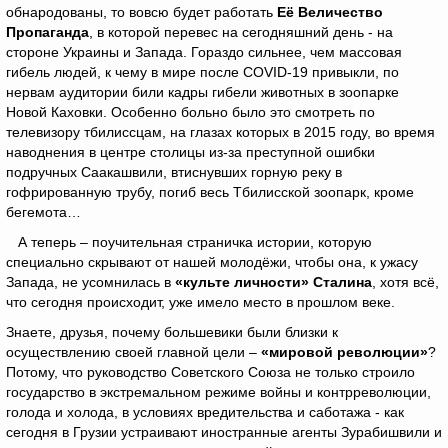
обнародованы, то вовсю будет работать
Её Величество
Пропаганда
, в которой перевес на сегодняшний день - на
стороне Украины и Запада. Гораздо сильнее, чем массовая
гибель людей, к чему в мире после COVID-19 привыкли, по
нервам аудитории били кадры гибели животных в зоопарке
Новой Каховки. Особенно больно было это смотреть по
телевизору тбилиссцам, на глазах которых в 2015 году, во время
наводнения в центре столицы из-за преступной ошибки
подручных Саакашвили, втиснувших горную реку в
гофрированную трубу, погиб весь Тбилисской зоопарк, кроме
бегемота…
А теперь – поучительная страничка истории, которую
специально скрывают от нашей молодёжи, чтобы она, к ужасу
Запада, не усомнилась в
«культе личности» Сталина
, хотя всё,
что сегодня происходит, уже имело место в прошлом веке.
Знаете, друзья, почему большевики были близки к
осуществлению своей главной цели –
«мировой революции»
?
Потому, что руководство Советского Союза не только строило
государство в экстремальном режиме войны и контрреволюции,
голода и холода, в условиях вредительства и саботажа - как
сегодня в Грузии устраивают иностранные агенты Зурабишвили и