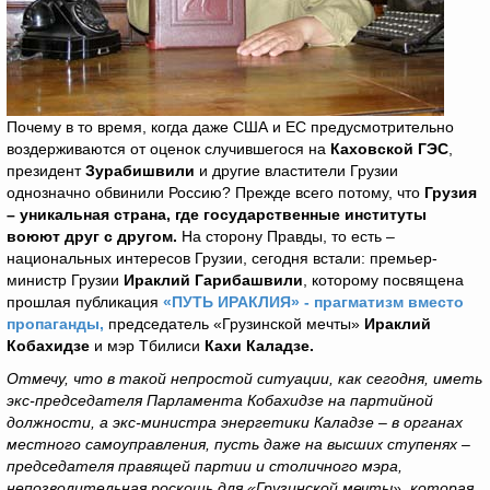
Почему в то время, когда даже США и ЕС предусмотрительно
воздерживаются от оценок случившегося на
Каховской ГЭС
,
президент
Зурабишвили
и другие властители Грузии
однозначно обвинили Россию? Прежде всего потому, что
Грузия
– уникальная страна, где государственные институты
воюют друг с другом.
На сторону Правды, то есть –
национальных интересов Грузии, сегодня встали: премьер-
министр Грузии
Ираклий Гарибашвили
, которому посвящена
прошлая публикация
«ПУТЬ ИРАКЛИЯ» - прагматизм вместо
пропаганды,
председатель «Грузинской мечты»
Ираклий
Кобахидзе
и мэр Тбилиси
Кахи Каладзе.
Отмечу, что в такой непростой ситуации, как сегодня, иметь
экс-председателя Парламента Кобахидзе на партийной
должности, а экс-министра энергетики Каладзе – в органах
местного самоуправления, пусть даже на высших ступенях –
председателя правящей партии и столичного мэра,
непозволительная роскошь для «Грузинской мечты», которая