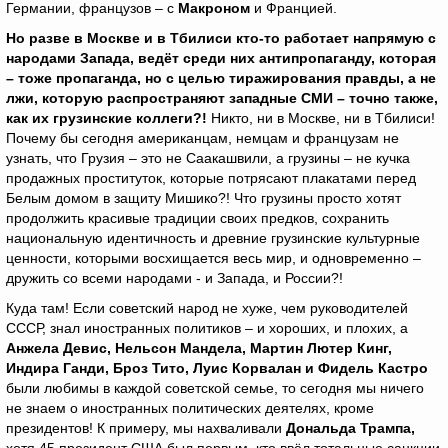
Германии, французов – с
Макроном
и Францией.
Но разве в Москве и в Тбилиси кто-то работает напрямую с
народами Запада, ведёт среди них антипропаганду, которая
– тоже пропаганда, но с целью тиражирования правды, а не
лжи, которую распространяют западные СМИ – точно также,
как их грузинские коллеги?!
Никто, ни в Москве, ни в Тбилиси!
Почему бы сегодня американцам, немцам и французам не
узнать, что Грузия – это не Саакашвили, а грузины – не кучка
продажных проституток, которые потрясают плакатами перед
Белым домом в защиту Мишико?! Что грузины просто хотят
продолжить красивые традиции своих предков, сохранить
национальную идентичность и древние грузинские культурные
ценности, которыми восхищается весь мир, и одновременно –
дружить со всеми народами - и Запада, и России?!
Куда там! Если советский народ не хуже, чем руководителей
СССР, знал иностранных политиков – и хороших, и плохих, а
Анжела Девис, Нельсон Мандела, Мартин Лютер Кинг,
Индира Ганди, Броз Тито, Луис Корвалан и Фидель Кастро
были любимы в каждой советской семье, то сегодня мы ничего
не знаем о иностранных политических деятелях, кроме
президентов! К примеру, мы нахваливали
Дональда Трампа,