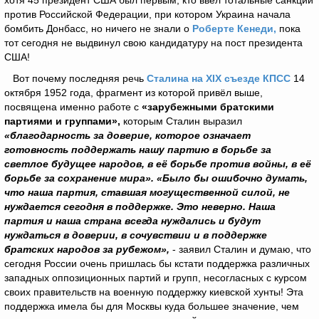
хотя 45 президент США был первым, кто ввёл тотальные санкции
против Российской Федерации, при котором Украина начала
бомбить Донбасс, но ничего не знали о
Роберте Кенеди,
пока
тот сегодня не выдвинул свою кандидатуру на пост президента
США!
Вот почему последняя речь
Сталина на XIX съезде КПСС
14
октября 1952 года, фрагмент из которой привёл выше,
посвящена именно работе с
«зарубежными
братскими
партиями и группами»,
которым Сталин выразил
«благодарность за доверие, которое означает
готовность поддержать нашу партию в борьбе за
светлое будущее народов, в её борьбе против войны, в её
борьбе за сохранение мира». «Было бы ошибочно думать,
что наша партия, ставшая могущественной силой, не
нуждается сегодня в поддержке. Это неверно. Наша
партия и наша страна всегда нуждались и будут
нуждаться в доверии, в сочувствии и в поддержке
братских народов за рубежом»,
- заявил Сталин и думаю, что
сегодня России очень пришлась бы кстати поддержка различных
западных оппозиционных партий и групп, несогласных с курсом
своих правительств на военную поддержку киевской хунты! Эта
поддержка имела бы для Москвы куда большее значение, чем