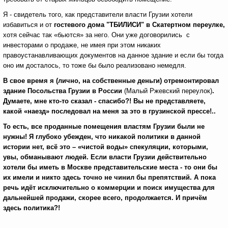
Я - свидетель того, как представители власти Грузии хотели
избавиться и от
гостевого дома "ТБИЛИСИ" в Скатертном переулке,
хотя сейчас так «бьются» за него. Они уже договорились с
инвесторами о продаже, не имея при этом никаких
правоустанавливающих документов на данное здание и если бы тогда
оно им досталось, то тоже бы было реализовано немедля.
В свое время я (лично, на собственные деньги) отремонтировал
здание Посольства Грузии в России
(Малый Ржевский переулок)
.
Думаете, мне кто-то сказал - спасибо?! Вы не представляете,
какой «наезд» последовал на меня за это в грузинской прессе!..
То есть, все проданные помещения властям Грузии были не
нужны! Я глубоко убежден, что никакой политики в данной
истории нет, всё это – «чистой воды» спекуляции, которыми,
увы, обманывают людей. Если власти Грузии действительно
хотели бы иметь в Москве представительские места - то они бы
их имели и никто здесь точно не чинил бы препятствий. А пока
речь идёт исключительно о коммерции и поиск имущества для
дальнейшей продажи, скорее всего, продолжается. И причём
здесь политика?!