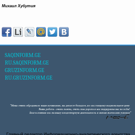
Михаил Хубутия
SAQINFORM.GE
RU.SAQINFORM.GE
GRUZINFORM.GE
RU.GRUZINFORM.GE
Главный редактор Информационно-аналитического агентства