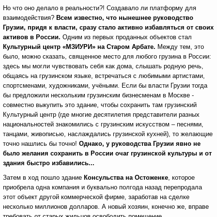
Но что оно делало в реальности?! Создавало ли платформу для
взаимодействия?
Всем известно, что нынешнее руководство
Грузии, придя к власти, сразу стало активно избавляться от своих
активов в России.
Одним из первых проданных объектов стал
Культурный центр «МЗИУРИ» на Старом Арбате.
Между тем, это
было, можно сказать, священное место для любого грузина в России:
здесь мы могли чувствовать себя как дома, слышать родную речь,
общаясь на грузинском языке, встречаться с любимыми артистами,
спортсменами, художниками, учёными. Если бы власти Грузии тогда
бы предложили нескольким грузинским бизнесменам в Москве -
совместно выкупить это здание, чтобы сохранить там грузинский
Культурный центр (где многие десятилетия представители разных
национальностей знакомились с грузинским искусством – песнями,
танцами, живописью, наслаждались грузинской кухней), то желающие
точно нашлись бы точно!
Однако, у руководства Грузии явно не
было желания сохранить в России очаг грузинской культуры и от
здания быстро избавились...
Затем в ход пошло здание
Консульства на Остоженке
, которое
приобрела одна компания и буквально полгода назад перепродала
этот объект другой коммерческой фирме, заработав на сделке
несколько миллионов долларов. А новый хозяин, конечно же, вправе
требовать от старых жильцов освободить помещение.