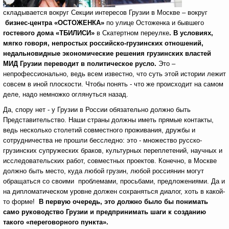
складывается вокруг Cекции интересов Грузии в Москве – вокруг
бизнес-центра «ОСТОЖЕНКА»
по улице Остоженка и бывшего
гостевого дома «ТБИЛИСИ»
в Скатертном переулке
. В условиях,
мягко говоря, непростых российско-грузинских отношений,
недальновидные экономические решения грузинских властей
МИД Грузии переводит в политическое русло.
Это –
непрофессионально, ведь всем известно, что суть этой истории лежит
совсем в иной плоскости. Чтобы понять - что же происходит на самом
деле, надо немножко оглянуться назад.
Да, спору нет - у Грузии в России обязательно должно быть
Представительство. Наши страны должны иметь прямые контакты,
ведь несколько столетий совместного проживания, дружбы и
сотрудничества не прошли бесследно: это - множество русско-
грузинских супружеских браков, культурных переплетений, научных и
исследовательских работ, совместных проектов. Конечно, в Москве
должно быть место, куда любой грузин, любой россиянин могут
обращаться со своими проблемами, просьбами, предложениями. Да и
на дипломатическом уровне должен сохраняться диалог, хоть в какой-
то форме!
В первую очередь, это должно было бы понимать
само руководство Грузии и предпринимать шаги к созданию
такого «переговорного пункта».