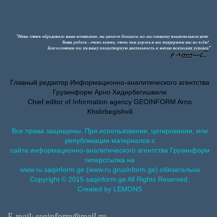
Главный редактор Информационно-аналитического агентства
Грузинформ Арно Хидирбегишвили
Chief editor of Information agency GEOINFORM Arno
Khidirbegishvili
Все права защищены. При использовании, цитировании, или
републикации материалов с
сайта информационно-аналитического агентства Грузинформ
гиперссылка на
www.ru.saqinform.ge (www.ru.gruzinform.ge) обязательна.
Copyright © 2015 saqinform.ge All Rights Reserved.
Created by LEMONS
E-mail: saqinform@mail.ru