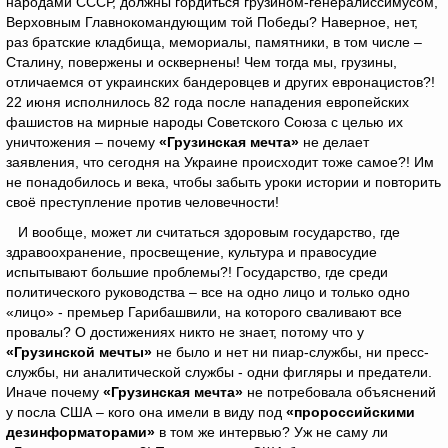
народами СССР, должны гордиться грузином-генералиссимусом,
Верховным Главнокомандующим той Победы? Наверное, нет,
раз братские кладбища, мемориалы, памятники, в том числе –
Сталину, повержены и осквернены! Чем тогда мы, грузины,
отличаемся от украинских бандеровцев и других евронацистов?!
22 июня исполнилось 82 года после нападения европейских
фашистов на мирные народы Советского Союза с целью их
уничтожения – почему
«Грузинская мечта»
не делает
заявления, что сегодня на Украине происходит тоже самое?! Им
не понадобилось и века, чтобы забыть уроки истории и повторить
своё преступление против человечности!
И вообще, может ли считаться здоровым государство, где
здравоохранение, просвещение, культура и правосудие
испытывают большие проблемы?! Государство, где среди
политического руководства – все на одно лицо и только одно
«лицо» - премьер Гарибашвили, на которого сваливают все
провалы? О достижениях никто не знает, потому что у
«Грузинской мечты»
не было и нет ни пиар-службы, ни пресс-
службы, ни аналитической службы - одни фигляры и предатели.
Иначе почему
«Грузинская мечта»
не потребовала объяснений
у посла США – кого она имели в виду под
«пророссийскими
дезинформаторами»
в том же интервью? Уж не саму ли