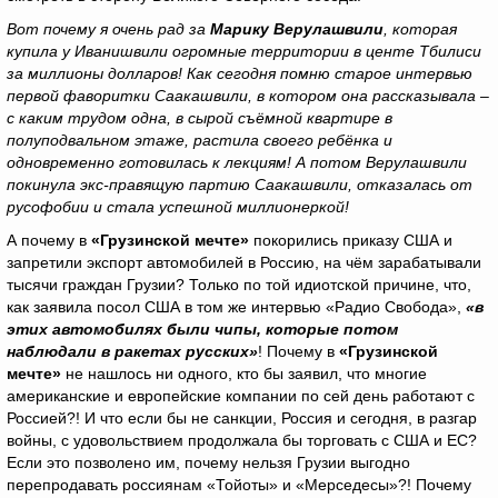
Вот почему я очень рад за
Марику Верулашвили
, которая
купила у Иванишвили огромные территории в центе Тбилиси
за миллионы долларов! Как сегодня помню старое интервью
первой фаворитки Саакашвили, в котором она рассказывала –
с каким трудом одна, в сырой съёмной квартире в
полуподвальном этаже, растила своего ребёнка и
одновременно готовилась к лекциям! А потом Верулашвили
покинула экс-правящую партию Саакашвили, отказалась от
русофобии и стала успешной миллионеркой!
А почему в
«Грузинской мечте»
покорились приказу США и
запретили экспорт автомобилей в Россию, на чём зарабатывали
тысячи граждан Грузии? Только по той идиотской причине, что,
как заявила посол США в том же интервью «Радио Свобода»,
«в
этих автомобилях были чипы, которые потом
наблюдали в ракетах русских»
! Почему в
«Грузинской
мечте»
не нашлось ни одного, кто бы заявил, что многие
американские и европейские компании по сей день работают с
Россией?! И что если бы не санкции, Россия и сегодня, в разгар
войны, с удовольствием продолжала бы торговать с США и ЕС?
Если это позволено им, почему нельзя Грузии выгодно
перепродавать россиянам «Тойоты» и «Мерседесы»?! Почему