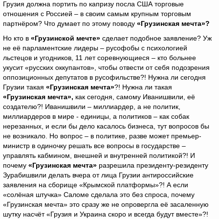
Грузия должна портить по капризу посла США торговые
отношения с Россией – в своим самым крупным торговым
партнёром? Что думает по этому поводу
«Грузинская мечта»?
Но кто в
«Грузинской мечте»
сделает подобное заявление? Уж
не её парламентские лидеры – русофобы с психологией
льстецов и угодников, 11 лет соревнующиеся – кто больнее
укусит «русских оккупантов», чтобы отвести от себя подозрения
оппозиционных депутатов в русофильстве?! Нужна ли сегодня
Грузии такая
«Грузинская мечта»
?! Нужна ли такая
«Грузинская мечта»,
как сегодня, самому Иванишвили, её
создателю?! Иванишвили – миллиардер, а не политик,
миллиардеров в мире - единицы, а политиков – как собак
нерезанных, и если бы дело касалось бизнеса, тут вопросов бы
не возникало. Но вопрос – в политике, разве может премьер-
министр в одиночку решать все вопросы в государстве –
управлять кабмином, внешней и внутренней политикой?! И
почему
«Грузинская мечта»
разрешила президенту-резиденту
Зурабишвили делать вчера от лица Грузии антироссийские
заявления на сборище «Крымской платформы»?! А если
«солёная штучка» Саломе сделала это без спроса, почему
«Грузинская мечта» это сразу же не опровергла её засаленную
шутку насчёт «Грузия и Украина скоро и всегда будут вместе»?!