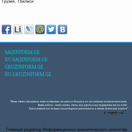
Грузия, Тбилиси
SAQINFORM.GE
RU.SAQINFORM.GE
GRUZINFORM.GE
RU.GRUZINFORM.GE
Главный редактор Информационно-аналитического агентства