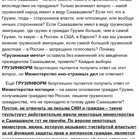
впоследствии не придумал! Только возникает вопрос – какой
грузинский народ имеет в виду Саакашвили? Если тот, что в
Грузии, тогда – сторонников власти, или оппозиции, или вообще
ничьих сторонников? Если Саакашвили имел в виду грузинскую
эмиграцию, где грузин и граждан Грузии больше, чем в самой
Грузии, то какую – в России, в США, в Европе? А как мы узнаем
мнение грузинской эмиграции, если самой большой грузинской
диаспоре – в России – запрещено голосовать? Почему
«Грузинская мечта»
оставила без изменений это введённое
президентом Саакашвили, правило? Каждые выборы
ГРУЗИНФОРМ
безуспешно пытается получить ответ на этот
вопрос, но
Министерство ино-странных дел
не отвечает.
Ещё
ГРУЗИНФОРМ
безуспешно пытается получить ответ от
Министерства юстиции
– на каком основании граждан Грузии,
получившим гражданство России, лишили грузинского
гражданства, что не приходило в голову даже Саакашвили?
Пустое, не отвечать на письма СМИ и граждан – такую
«культуру» действительно ввели некоторые министерства
и Саакашвили тут не причём. По версии некоторых
министров, медиа, которую называют «четвёртой властью»
за её функцию защиты прав и интересов граждан, является