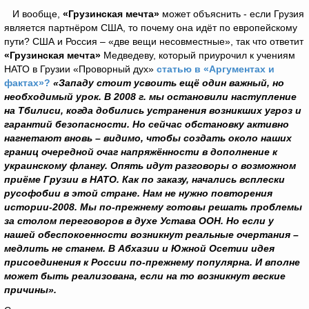
И вообще,
«Грузинская мечта»
может объяснить - если Грузия
является партнёром США, то почему она идёт по европейскому
пути? США и Россия – «две вещи несовместные», так что ответит
«Грузинская мечта»
Медведеву, который приурочил к учениям
НАТО в Грузии «Проворный дух»
статью в «Аргументах и
фактах»?
«Западу стоит усвоить ещё один важный, но
необходимый урок. В 2008 г. мы остановили наступление
на Тбилиси, когда добились устранения возникших угроз и
гарантий безопасности. Но сейчас обстановку активно
нагнетают вновь – видимо, чтобы создать около наших
границ очередной очаг напряжённости в дополнение к
украинскому флангу. Опять идут разговоры о возможном
приёме Грузии в НАТО. Как по заказу, начались всплески
русофобии в этой стране. Нам не нужно повторения
истории-2008. Мы по-прежнему готовы решать проблемы
за столом переговоров в духе Устава ООН. Но если у
нашей обеспокоенности возникнут реальные очертания –
медлить не станем. В Абхазии и Южной Осетии идея
присоединения к России по-прежнему популярна. И вполне
может быть реализована, если на то возникнут веские
причины».