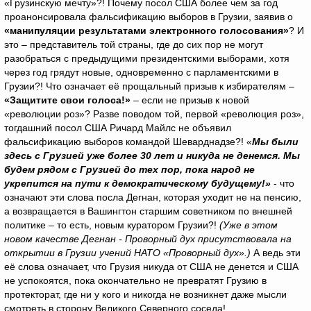
«Грузинскую мечту»?! Почему посол США более чем за год
проанонсировала фальсификацию выборов в Грузии, заявив о
«манипуляции результатами электронного голосования»
? И
это – представитель той страны, где до сих пор не могут
разобраться с предыдущими президентскими выборами, хотя
через год грядут новые, одновременно с парламентскими в
Грузии?! Что означает её прощальный призыв к избирателям –
«Защитите свои голоса!»
– если не призыв к новой
«революции роз»? Разве поводом той, первой «революция роз»,
тогдашний посол США Ричард Майлс не объявил
фальсификацию выборов командой Шеварднадзе?! «
Мы были
здесь с Грузией уже более 30 лет и никуда не денемся. Мы
будем рядом с Грузией до тех пор, пока народ не
укрепится на пути к демократическому будущему!»
- что
означают эти слова посла Дегнан, которая уходит не на пенсию,
а возвращается в Вашингтон старшим советником по внешней
политике – то есть, новым куратором Грузии?!
(Уже в этом
новом качестве Дегнан - Проворный дух присутствовала на
открытии в Грузии учений НАТО «Проворный дух».)
А ведь эти
её слова означает, что Грузия никуда от США не денется и США
не успокоятся, пока окончательно не превратят Грузию в
протекторат, где ни у кого и никогда не возникнет даже мысли
смотреть в сторону Великого Северного соседа!