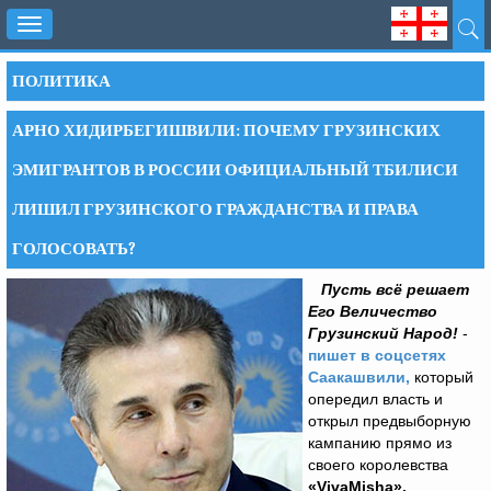
Toggle
navigation
ПОЛИТИКА
АРНО ХИДИРБЕГИШВИЛИ: ПОЧЕМУ ГРУЗИНСКИХ
ЭМИГРАНТОВ В РОССИИ ОФИЦИАЛЬНЫЙ ТБИЛИСИ
ЛИШИЛ ГРУЗИНСКОГО ГРАЖДАНСТВА И ПРАВА
ГОЛОСОВАТЬ?
Пусть всё решает
Его Величество
Грузинский Народ!
-
пишет в соцсетях
Саакашвили,
который
опередил власть и
открыл предвыборную
кампанию прямо из
своего королевства
«
VivaMisha
».