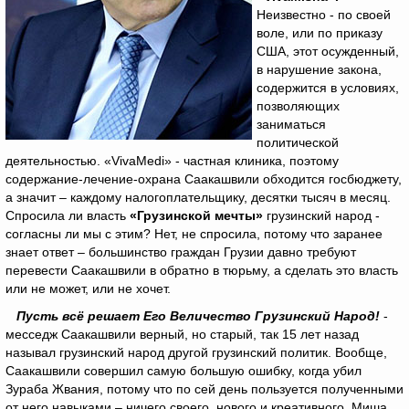
Неизвестно - по своей
воле, или по приказу
США, этот осужденный,
в нарушение закона,
содержится в условиях,
позволяющих
заниматься
политической
деятельностью. «VivaMedi» - частная клиника, поэтому
содержание-лечение-охрана Саакашвили обходится госбюджету,
а значит – каждому налогоплательщику, десятки тысяч в месяц.
Спросила ли власть
«Грузинской мечты»
грузинский народ -
согласны ли мы с этим? Нет, не спросила, потому что заранее
знает ответ – большинство граждан Грузии давно требуют
перевести Саакашвили в обратно в тюрьму, а сделать это власть
или не может, или не хочет.
Пусть всё решает Его Величество Грузинский Народ!
-
месседж Саакашвили верный, но старый, так 15 лет назад
называл грузинский народ другой грузинский политик. Вообще,
Саакашвили совершил самую большую ошибку, когда убил
Зураба Жвания, потому что по сей день пользуется полученными
от него навыками – ничего своего, нового и креативного, Миша