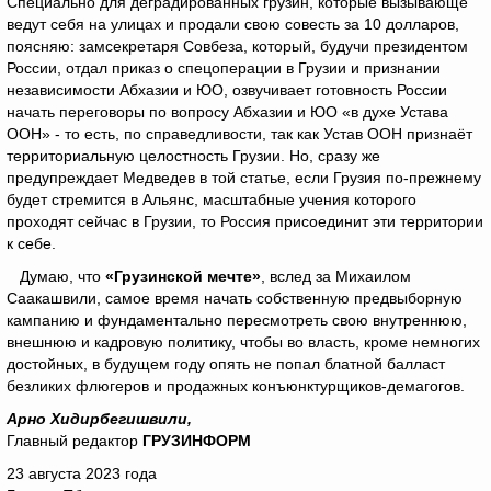
Специально для деградированных грузин, которые вызывающе
ведут себя на улицах и продали свою совесть за 10 долларов,
поясняю: замсекретаря Совбеза, который, будучи президентом
России, отдал приказ о спецоперации в Грузии и признании
независимости Абхазии и ЮО, озвучивает готовность России
начать переговоры по вопросу Абхазии и ЮО «в духе Устава
ООН» - то есть, по справедливости, так как Устав ООН признаёт
территориальную целостность Грузии. Но, сразу же
предупреждает Медведев в той статье, если Грузия по-прежнему
будет стремится в Альянс, масштабные учения которого
проходят сейчас в Грузии, то Россия присоединит эти территории
к себе.
Думаю, что
«Грузинской мечте»
, вслед за Михаилом
Саакашвили, самое время начать собственную предвыборную
кампанию и фундаментально пересмотреть свою внутреннюю,
внешнюю и кадровую политику, чтобы во власть, кроме немногих
достойных, в будущем году опять не попал блатной балласт
безликих флюгеров и продажных конъюнктурщиков-демагогов.
Арно Хидирбегишвили,
Главный редактор
ГРУЗИНФОРМ
23 августа 2023 года