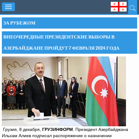
Toggle
navigation
ЗА РУБЕЖОМ
ВНЕОЧЕРЕДНЫЕ ПРЕЗИДЕНТСКИЕ ВЫБОРЫ В
АЗЕРБАЙДЖАНЕ ПРОЙДУТ 7 ФЕВРАЛЯ 2024 ГОДА
Грузия, 8 декабря,
ГРУЗИНФОРМ
. Президент Азербайджана
Ильхам Алиев подписал распоряжение о назначении