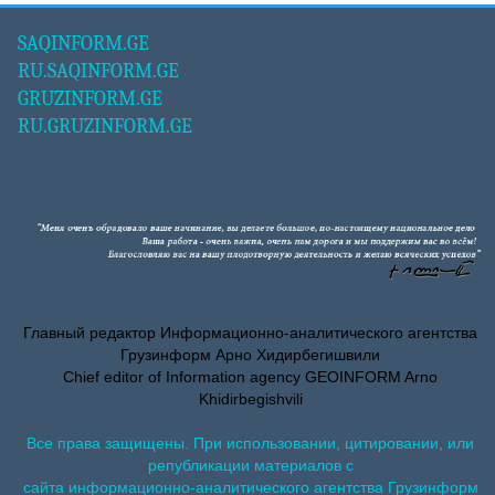
SAQINFORM.GE
RU.SAQINFORM.GE
GRUZINFORM.GE
RU.GRUZINFORM.GE
Главный редактор Информационно-аналитического агентства
Грузинформ Арно Хидирбегишвили
Chief editor of Information agency GEOINFORM Arno
Khidirbegishvili
Все права защищены. При использовании, цитировании, или
републикации материалов с
сайта информационно-аналитического агентства Грузинформ