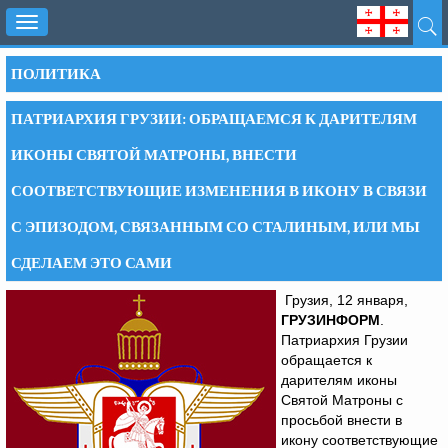
Toggle
navigation
ПОЛИТИКА
ПАТРИАРХИЯ ГРУЗИИ: ОБРАЩАЕМСЯ К ДАРИТЕЛЯМ
ИКОНЫ СВЯТОЙ МАТРОНЫ, ВНЕСТИ
СООТВЕТСТВУЮЩИЕ ИЗМЕНЕНИЯ В ИКОНУ В СВЯЗИ
С ЭПИЗОДОМ, СВЯЗАННЫМ СО СТАЛИНЫМ, ИЛИ МЫ
СДЕЛАЕМ ЭТО САМИ
Грузия, 12 января,
ГРУЗИНФОРМ
.
Патриархия Грузии
обращается к
дарителям иконы
Святой Матроны с
просьбой внести в
икону соответствующие