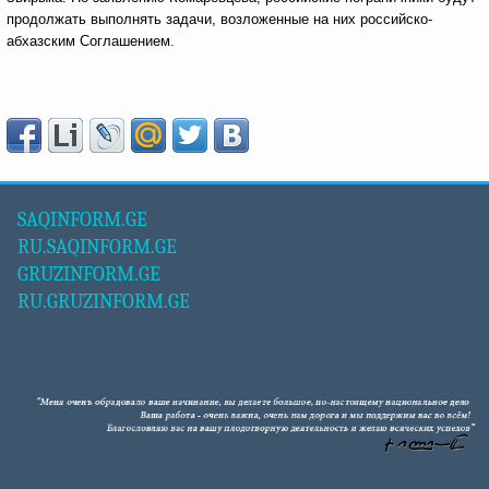
продолжать выполнять задачи, возложенные на них российско-
абхазским Соглашением.
SAQINFORM.GE
RU.SAQINFORM.GE
GRUZINFORM.GE
RU.GRUZINFORM.GE