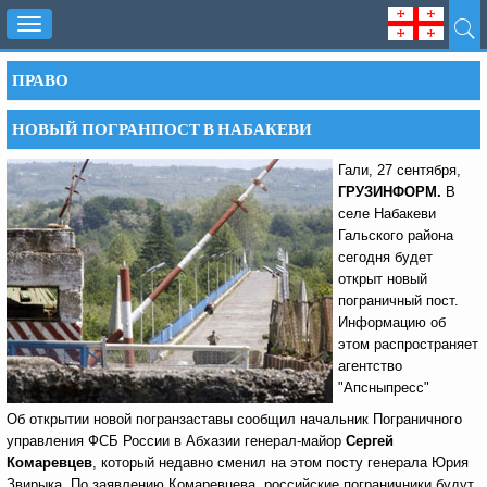
Toggle
navigation
ПРАВО
НОВЫЙ ПОГРАНПОСТ В НАБАКЕВИ
Гали, 27 сентября,
ГРУЗИНФОРМ.
В
селе Набакеви
Гальского района
сегодня будет
открыт новый
пограничный пост.
Информацию об
этом распространяет
агентство
"Апсныпресс"
Об открытии новой погранзаставы сообщил начальник Пограничного
управления ФСБ России в Абхазии генерал-майор
Сергей
Комаревцев
, который недавно сменил на этом посту генерала Юрия
Звирыка. По заявлению Комаревцева, российские пограничники будут