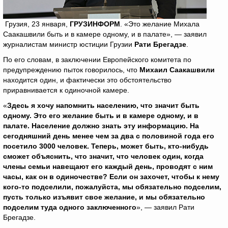
Грузия, 23 января,
ГРУЗИНФОРМ
. «Это желание Михала
Саакашвили быть и в камере одному, и в палате», — заявил
журналистам министр юстиции Грузии
Рати Брегадзе
.
По его словам, в заключении Европейского комитета по
предупреждению пыток говорилось, что
Михаил Саакашвили
находится один, и фактически это обстоятельство
приравнивается к одиночной камере.
«
Здесь я хочу напомнить населению, что значит быть
одному. Это его желание быть и в камере одному, и в
палате. Население должно знать эту информацию. На
сегодняшний день менее чем за два с половиной года его
посетило 3000 человек. Теперь, может быть, кто-нибудь
сможет объяснить, что значит, что человек один, когда
члены семьи навещают его каждый день, проводят с ним
часы, как он в одиночестве? Если он захочет, чтобы к нему
кого-то подселили, пожалуйста, мы обязательно подселим,
пусть только изъявит свое желание, и мы обязательно
подселим туда одного заключенного
», — заявил Рати
Брегадзе.