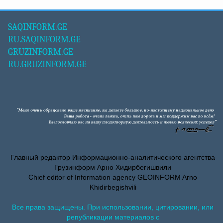
SAQINFORM.GE
RU.SAQINFORM.GE
GRUZINFORM.GE
RU.GRUZINFORM.GE
Главный редактор Информационно-аналитического агентства
Грузинформ Арно Хидирбегишвили
Chief editor of Information agency GEOINFORM Arno
Khidirbegishvili
Все права защищены. При использовании, цитировании, или
републикации материалов с