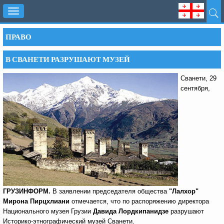
Toggle
navigation
ПРАВО
В СВАНЕТИ РАЗРУШАЮТ МУЗЕЙ
Сванети, 29
сентября,
ГРУЗИНФОРМ.
В заявлении председателя общества
"Лалхор"
Мирона Пирцхлиани
отмечается, что по распоряжению директора
Национального музея Грузии
Давида Лордкипанидзе
разрушают
Историко-этнографический музей Сванети.