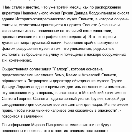
"Нам стало известно, что уже третий месяц, как по распоряжению
директора Национального музея Грузии Давида Лордкипанидзе сносят
здание Историко-этнографического музея Сванети, в котором собраны
святыни, столетиями хранящиеся в церквях Сванети (чеканные и
живописные иконы, написанные на телячьей коже евангелии,
археологические и этнографические редкости). Это - история и
духовная пища грузинской нации. Население крайне возмущено
фактом разрушения музея и тем, что уникальные, редкостные
экспонаты выброшены на улицу и помещены в наскоро сооруженных
т.н. контейнерах.
Общественная организация "Лалхор", которая основана
представителями населения Земо, Квемо и Абхазской Сванети,
обращается к Патриархии и директору объединения музеев Грузии
Давиду Лордкипанидзе с призывом достичь соглашения и поместить
эту сокровищницу в церковь, в частности, в Местийский храм имени
Святого Георгия. Сванети - единственный уголок Грузии, который до
сегодняшнего дня сохранил все эти святыни для нации. Мы не имеем
право, чтобы из-за чьих-то капризов они оказались в опасности", -
говорится в заявлении.
По информации Мирона Пирцхлиани, если святыни не будут
перенесены в церковь, это станет источником постоянного