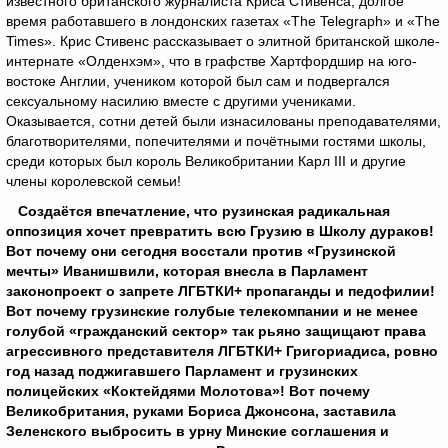
известного британского журналиста Криса Стивенса, долгое
время работавшего в лондонских газетах «The Telegraph» и «The
Times». Крис Стивенс рассказывает о элитной британской школе-
интернате «Олденхэм», что в графстве Хартфордшир на юго-
востоке Англии, учеником которой был сам и подвергался
сексуальному насилию вместе с другими учениками.
Оказывается, сотни детей были изнасилованы преподавателями,
благотворителями, попечителями и почётными гостями школы,
среди которых был король Великобритании Карл III и другие
члены королевской семьи!
Создаётся впечатление, что рузинская радикальная
оппозиция хочет превратить всю Грузию в Школу дураков!
Вот почему они сегодня восстали против «Грузинской
мечты» Иванишвили, которая внесла в Парламент
законопроект о запрете ЛГБТКИ+ пропаганды и педофилии!
Вот почему грузинские голубые телекомпании и не менее
голубой «гражданский сектор» так рьяно защищают права
агрессивного представителя ЛГБТКИ+ Григориадиса, ровно
год назад поджигавшего Парламент и грузинских
полицейских «Коктейдями Молотова»! Вот почему
Великобритания, руками Бориса Джонсона, заставила
Зеленского выбросить в урну Минские соглашения и