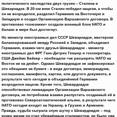
политического наследства двух грузин – Сталина и
Шеварнадзе. В 20-ом веке Сталин победил нацизм, а чтобы
он не возродился, разделил Германию на Восточную и
Западную и создал Организацию Варшавского договора. В
противовес «союзники» создали военный блок НАТО и
баланс в мире был достигнут.
Но министр иностранных дел СССР Шеварнадзе, мастерски
балансировавший между Россией и Западом, объединил
Германию, взамен чего друзья Шеварднадзе - министр
иностранных дел ФРГ Ганс-Дитрих Геншер и госсекретарь
США Джеймс Бейкер – пообещали «не расширять НАТО на
Восток ни на дюйм». Однако Шеварднадзе не зафиксировал
это обещание на бумаге - в виде договора, меморандума,
соглашения, манифеста, хартии, или другого документа, в
результате чего сегодня в объединённой Германии
возродился нацизм. Кроме того, Шеварднадзе
способствовал ликвидации Организации Варшавского
договора, не потребовав взамен распустить созданный ей в
противовес Североатлантический альянс, в результате чего
НАТО сегодня входит на Украину, в Грузию и Армению.
Правда, судьба сыграла злую шутку с Шеварднадзе – под
конец жизни он стал убеждённым сталинистом, но было уже