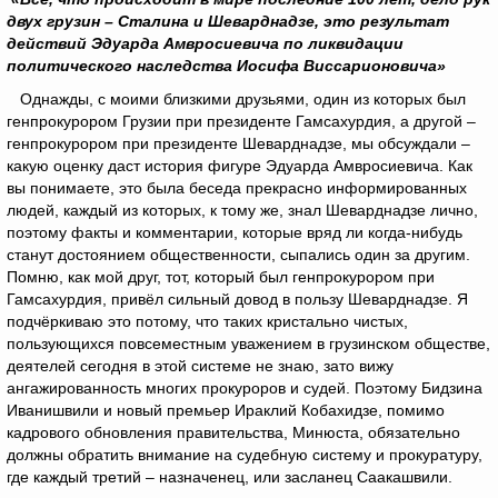
двух грузин – Сталина и Шеварднадзе, это результат
действий Эдуарда Амвросиевича по ликвидации
политического наследства Иосифа Виссарионовича»
Однажды, с моими близкими друзьями, один из которых был
генпрокурором Грузии при президенте Гамсахурдия, а другой –
генпрокурором при президенте Шеварднадзе, мы обсуждали –
какую оценку даст история фигуре Эдуарда Амвросиевича. Как
вы понимаете, это была беседа прекрасно информированных
людей, каждый из которых, к тому же, знал Шеварднадзе лично,
поэтому факты и комментарии, которые вряд ли когда-нибудь
станут достоянием общественности, сыпались один за другим.
Помню, как мой друг, тот, который был генпрокурором при
Гамсахурдия, привёл сильный довод в пользу Шеварднадзе. Я
подчёркиваю это потому, что таких кристально чистых,
пользующихся повсеместным уважением в грузинском обществе,
деятелей сегодня в этой системе не знаю, зато вижу
ангажированность многих прокуроров и судей. Поэтому Бидзина
Иванишвили и новый премьер Ираклий Кобахидзе, помимо
кадрового обновления правительства, Минюста, обязательно
должны обратить внимание на судебную систему и прокуратуру,
где каждый третий – назначенец, или засланец Саакашвили.