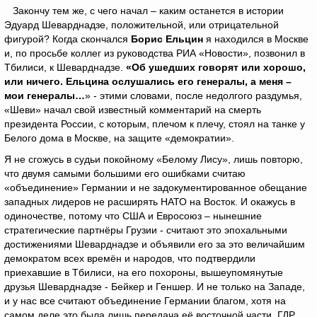
Закончу тем же, с чего начал – каким останется в истории
Эдуард Шеварднадзе, положительной, или отрицательной
фигурой? Когда скончался
Борис Ельцин
я находился в Москве
и, по просьбе коллег из руководства РИА «Новости», позвонил в
Тбилиси, к Шеварднадзе.
«Об ушедших говорят или хорошо,
или ничего. Ельцина ослушались его генералы, а меня –
мои генералы…
» - этими словами, после недолгого раздумья,
«Шеви» начал свой известный комментарий на смерть
президента России, с которым, плечом к плечу, стоял на танке у
Белого дома в Москве, на защите «демократии».
Я не сгожусь в судьи покойному «Белому Лису», лишь повторю,
что двумя самыми большими его ошибками считаю
«объединение» Германии и не задокументированное обещание
западных лидеров не расширять НАТО на Восток. И окажусь в
одиночестве, потому что США и Евросоюз – нынешние
стратегические партнёры Грузии - считают это эпохальными
достижениями Шеварднадзе и объявили его за это величайшим
демократом всех времён и народов, что подтвердили
приехавшие в Тбилиси, на его похороны, вышеупомянутые
друзья Шеварднадзе - Бейкер и Геншер. И не только на Западе,
и у нас все считают объединение Германии благом, хотя на
самом деле это была лишь передача её восточной части, ГДР,