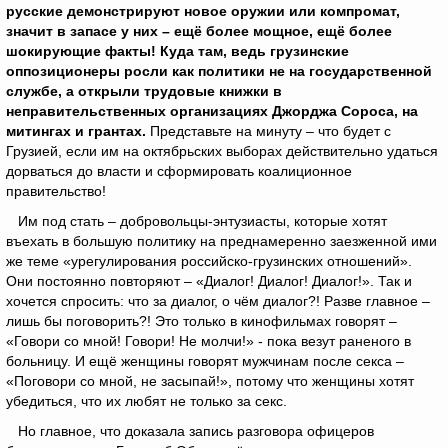
русские демонстрируют новое оружии или компромат,
значит в запасе у них – ещё более мощное, ещё более
шокирующие факты! Куда там, ведь грузинские
оппозиционеры росли как политики не на государственной
службе, а открыли трудовые книжки в
неправительственных организациях Джорджа Сороса, на
митингах и грантах.
Представьте на минуту – что будет с
Грузией, если им на октябрьских выборах действительно удаться
дорваться до власти и сформировать коалиционное
правительство!
Им под стать – добровольцы-энтузиасты, которые хотят
въехать в большую политику на преднамеренно заезженной ими
же теме «урегулирования российско-грузинских отношений».
Они постоянно повторяют – «Диалог! Диалог! Диалог!». Так и
хочется спросить: что за диалог, о чём диалог?! Разве главное –
лишь бы поговорить?! Это только в кинофильмах говорят –
«Говори со мной! Говори! Не молчи!» - пока везут раненого в
больницу. И ещё женщины говорят мужчинам после секса –
«Поговори со мной, не засыпай!», потому что женщины хотят
убедиться, что их любят не только за секс.
Но главное, что доказала запись разговора офицеров