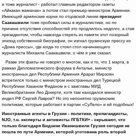
и тоже журналист - работал главным редактором газеты
«Айкакан жаманак» а потом стал премьер-министром Армении.
Имеющий армянские корни по отцовской линии
президент
Саакашвили
тоже пробовал силы в журналистике, но по
причине отсутствия способностей это продлилось недолго, а став
президентом, чтобы навсегда стереть из памяти этот позорный
эпизод собственной биографии, он изгнал грузинскую прессу из
«Дома прессы», где когда-то стоял стол начинающего
журналиста Михаила Саакашвили, о чём я уже сказал.
Разве эти факты не говорят о многом, как и то, что 1 марта, в
рамках Дипломатического форума в Анталье, министр
иностранных дел Республики Армения Арарат Мирзоян
встретился только с министром иностранных дел Турецкой
Республики Хаканом Фиданом и с замглавы МИД
Великобритании Лео Докерти, хотя там находился министр
индел РФ Сергей Лавров? Но это непонятно грузинским
политикам, которые работают в партии «СуЛело» и ей подобных!
Иностранные агенты в Грузии - политики, пропагандисты,
NJO
,
т.н. эксперты и активисты ЛГБТКИ+ - скрывают, что
только благодаря Бидзине Иванишвили Грузия сегодня не
пошла по пути Армении, которой уготована роль второй