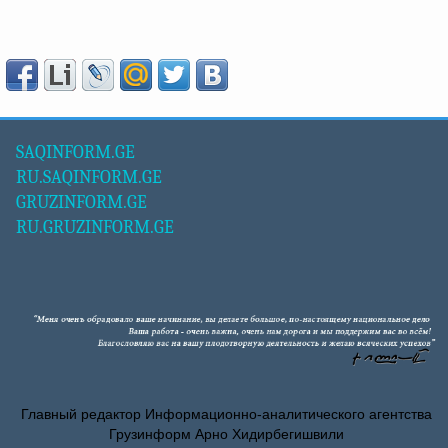
SAQINFORM.GE
RU.SAQINFORM.GE
GRUZINFORM.GE
RU.GRUZINFORM.GE
Главный редактор Информационно-аналитического агентства
Грузинформ Арно Хидирбегишвили