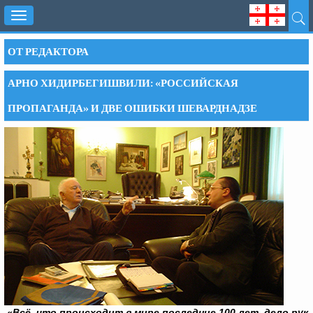
Toggle
navigation
ОТ РЕДАКТОРА
АРНО ХИДИРБЕГИШВИЛИ: «РОССИЙСКАЯ
ПРОПАГАНДА» И ДВЕ ОШИБКИ ШЕВАРДНАДЗЕ
«Всё, что происходит в мире последние 100 лет, дело рук