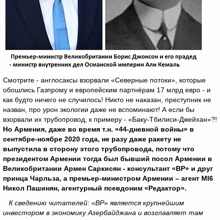
Смотрите - англосаксы взорвали «Северные потоки», которые
обошлись Газпрому и европейским партнёрам 17 млрд евро - и
как будто ничего не случилось! Никто не наказан, преступник не
назван, про урон экологии даже не вспоминают! А если бы
взорвали их трубопровод, к примеру - «Баку-Тбилиси-Джейхан»?!
Но Армения, даже во время т.н. «44-дневной войны» в
сентябре-ноябре 2020 года, не разу даже ракету не
выпустила в сторону этого трубопровода, потому что
президентом Армении тогда был бывший посол Армении в
Великобритании Армен Саркисян - консультант «ВР» и друг
принца Чарльза, а премьер-министром Армении – агент
MI
6
Никол Пашинян, агентурный псевдоним «Редактор».
К сведению читателей: «ВР» является крупнейшим
инвестором в экономику Азербайджана и возглавляет там