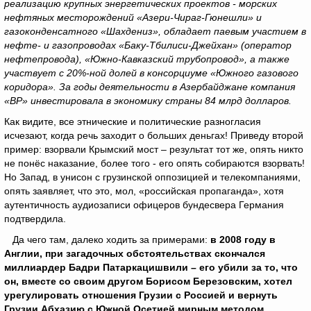
реализацию крупных энергетических проектов - морских
нефтяных месторождений «Азери-Чираг-Гюнешли» и
газоконденсатного «Шахдениз», обладает паевым участием в
нефте- и газопроводах «Баку-Тбилиси-Джейхан» (оператор
нефтепровода), «Южно-Кавказский трубопровод», а также
участвует с 20%-ной долей в консорциуме «Южного газового
коридора». За годы деятельности в Азербайджане компания
«ВР» инвестировала в экономику страны 84 млрд долларов.
Как видите, все этнические и политические разногласия
исчезают, когда речь заходит о больших деньгах! Приведу второй
пример: взорвали Крымский мост – результат тот же, опять никто
не понёс наказание, более того - его опять собираются взорвать!
Но Запад, в унисон с грузинской оппозицией и телекомпаниями,
опять заявляет, что это, мол, «российская пропаганда», хотя
аутентичность аудиозаписи офицеров бундесвера Германия
подтвердила.
Да чего там, далеко ходить за примерами:
в 2008 году
в
Англии, при загадочных обстоятельствах скончался
миллиардер Бадри Патаркацишвили – его убили за то, что
он, вместе со своим другом Борисом Березовским, хотел
урегулировать отношения Грузии с Россией и вернуть
Грузии Абхазию с Южной Осетией мирным методом