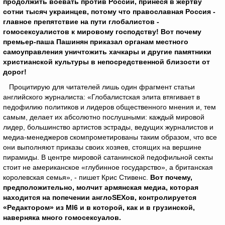
продолжить воевать против России, принеся в жертву
сотни тысяч украинцев, потому что православная Россия -
главное препятствие на пути глобалистов -
гомосексуалистов к мировому господству! Вот почему
премьер-паша Пашинян приказал органам местного
самоуправления уничтожить хачкары и другие памятники
христианской культуры в непосредственной близости от
дорог!
Процитирую для читателей лишь один фрагмент статьи
английского журналиста: «Глобалистская элита втягивает в
педофилию политиков и лидеров общественного мнения и, тем
самым, делает их абсолютно послушными: каждый мировой
лидер, большинство артистов эстрады, ведущих журналистов и
медиа-менеджеров скомпрометированы таким образом, что все
они выполняют приказы своих хозяев, стоящих на вершине
пирамиды. В центре мировой сатанинской педофильной секты
стоит не американское «глубинное государство», а британская
королевская семья», - пишет Крис Стивенс.
Вот почему,
предположительно, молчит армянская медиа, которая
находится на попечении англо
SEX
ов, контролируется
«Редактором» из
MI
6 и в которой, как и в грузинской,
наверняка много гомосексуалов.