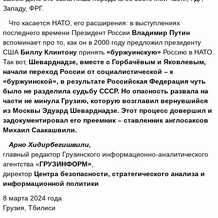
Западу, ФРГ.
Что касается НАТО, его расширения: в выступлениях
последнего времени Президент России
Владимир Путин
вспоминает про то, как он в 2000 году предложил президенту
США
Биллу Клинтону
принять
«буржуинскую»
Россию в НАТО.
Так вот,
Шеварднадзе, вместе с Горбачёвым и Яковлевым,
начали переход России от социалистической – к
«буржуинской», в результате Российская Федерация чуть
было не разделила судьбу СССР. Но опасность развала на
части не минула Грузию, которую возглавил вернувшийся
из Москвы Эдуард Шеварднадзе. Этот процесс довершил и
задокументировал его преемник – ставленник англосаксов
Михаил Саакашвили.
Арно Хидирбегишвили,
главный редактор Грузинского информационно-аналитического
агентства «
ГРУЗИНФОРМ»
,
директор
Центра безопасности, стратегического анализа и
информационной политики
8 марта 2024 года
Грузия, Тбилиси