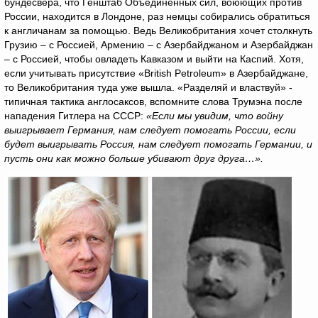
бундесвера, что Генштаб Объединённых сил, воюющих против
России, находится в Лондоне, раз немцы собирались обратиться
к англичанам за помощью. Ведь Великобритания хочет столкнуть
Грузию – с Россией, Армению – с Азербайджаном и Азербайджан
– с Россией, чтобы овладеть Кавказом и выйти на Каспий. Хотя,
если учитывать присутствие «British Petroleum» в Азербайджане,
то Великобритания туда уже вышла. «Разделяй и властвуй» -
типичная тактика англосаксов, вспомните слова Трумэна после
нападения Гитлера на СССР:
«Если мы увидим, что войну
выигрывает Германия, нам следует помогать России, если
будет выигрывать Россия, нам следует помогать Германии, и
пусть они как можно больше убивают друг друга…».