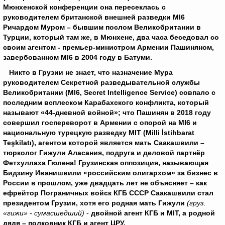
Мюнхенской конференции она пересеклась с
руководителем британской внешней разведки
MI
6
Ричардом Муром – бывшим послом Великобритании в
Турции, который там же, в Мюнхене, два часа беседовал со
своим агентом - премьер-министром Армении Пашиняном,
завербованном М
I
6 в 2004 году в Батуми.
Никто в Грузии не знает, что назначение Мура
руководителем Секретной разведывательной службы
Великобритании (
MI
6, Secret Intelligence Service) совпало с
последним всплеском Карабахского конфликта, который
называют «44-дневной войной»; что Пашинян в 2018 году
совершил госпереворот в Армении с опорой на
MI
6 и
национальную турецкую разведку
MIT
(Milli İstihbarat
Teşkilatı), агентом которой является мать Саакашвили –
тюрколог Гижули Аласания, подруга и деловой партнёр
Фетхуллаха Гюлена! Грузинская оппозиция, называющая
Бидзину Иванишвили «российским олигархом» за бизнес в
России в прошлом, уже двадцать лет не объясняет – как
ефрейтор Пограничных войск КГБ СССР Саакашвили стал
президентом Грузии, хотя его родная мать Гижули
(груз.
«гижи» - сумасшедший)
-
двойной агент КГБ и
MIT
, а родной
дядя – полковник КГБ и агент ЦРУ.