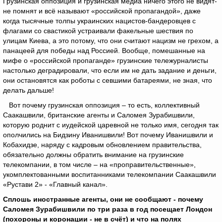
Грузинская оппозиция и грузинская медиа ничего этого не видят-
не помнят и всё называют «российской пропагандой», даже
когда тысячные толпы украинских нацистов-бандеровцев с
флагами со свастикой устраивали факельные шествия по
улицам Киева, а это потому, что они считают нацизм не грехом, а
панацеей для победы над Россией. Вообще, помешанные на
мифе о «российской пропаганде» грузинские тележурналисты
настолько деградировали, что если им не дать задание и деньги,
они остановятся как роботы с севшими батареями, не зная, что
делать дальше!
Вот почему грузинская оппозиция – то есть, коллективный
Саакашвили, британские агенты и Саломея Зурабишвили,
которую роднит с иудейской царевной не только имя, сегодня так
ополчились на Бидзину Иванишвили! Вот почему Иванишвили и
Кобахидзе, наряду с кадровым обновлением правительства,
обязательно должны обратить внимание на грузинские
телекомпании, в том числе – на «проправительственные»,
укомплектованными воспитанниками телекомпании Саакашвили
«Рустави 2» - «Главный канал».
Сплошь иностранные агенты, они не сообщают - почему
Саломея Зурабишвили по три раза в год посещает Лондон
(похороны и коронации - не в счёт) и что на полях