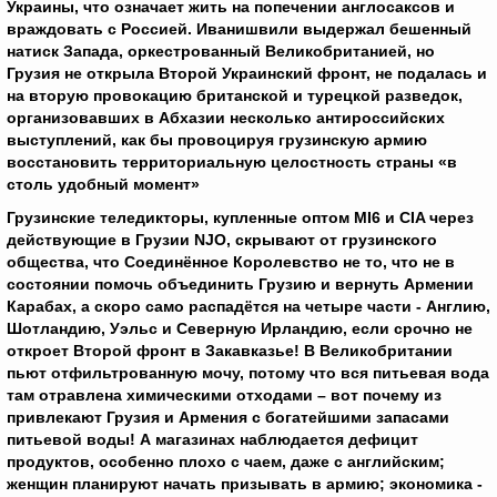
Украины, что означает жить на попечении англосаксов и
враждовать с Россией. Иванишвили выдержал бешенный
натиск Запада, оркестрованный Великобританией, но
Грузия не открыла Второй Украинский фронт, не подалась и
на вторую провокацию британской и турецкой разведок,
организовавших в Абхазии несколько антироссийских
выступлений, как бы провоцируя грузинскую армию
восстановить территориальную целостность страны «в
столь удобный момент»
Грузинские теледикторы, купленные оптом
MI
6 и
CIA
через
действующие в Грузии
NJO
, скрывают от грузинского
общества, что Соединённое Королевство не то, что не в
состоянии помочь объединить Грузию и вернуть Армении
Карабах, а скоро само распадётся на четыре части - Англию,
Шотландию, Уэльс и Северную Ирландию, если срочно не
откроет Второй фронт в Закавказье! В Великобритании
пьют отфильтрованную мочу, потому что вся питьевая вода
там отравлена химическими отходами – вот почему из
привлекают Грузия и Армения с богатейшими запасами
питьевой воды! А магазинах наблюдается дефицит
продуктов, особенно плохо с чаем, даже с английским;
женщин планируют начать призывать в армию; экономика -