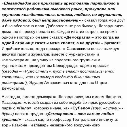
«Шеварднадзе мог приказать арестовать партийного и
советского работника высокого ранга, прокурора или
крупного хозяйственника, словом, любого, но журналист,
даже рядовой, был неприкосновенен!»
-
сказал тогда мой друг
и был абсолютно прав. Добавлю: я не раз бывал у Шеварднадзе
дома, но в прессу попала не каждая из этих встреч, во время
одной из которых он мне сказал:
«Демократия – это когда на
одной странице газеты меня хвалят, а на другой – ругают».
И действительно, когда президент Саакашвили ночью выкинул
десятки газет и журналов, вместе с журналистами и
компьютерами, на улицу из подаренного грузинским
журналистам президентом Шеварднадзе «Дома прессы»
(сегодня – «Румс Отель», пусть знают постояльцы этой
гостиницы, что их номера когда-то были нашими
редакциями!),
Эдуард Амвросиевич стал для нас Отцом
Демократии.
А сегодня, вместо демократа Шеварднадзе, мы имеем банкира
Хазарадзе, который создал из себе подобных ярых русофобов
партию
«Лело»,
которую иначе, как
«СуЛело»
(груз. «сулели» -
дурак)
назвать трудно.
«Демократия – это вам не лобио
кушать!»
- сказал как-то профессор Театрального института,
вор «в законе» и главарь незаконного вооружённого