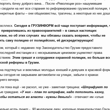
 испортить бочку доброго вина… После «Революции роз» нашумевшие
е сводили на нет все старания по реформированию грузинской полиции, 
нкретные факты – они общеизвестны, трагичны, а некоторые из них дош
 всплеск.
Сегодня в ГРУЗИНФОРМ всё чаще поступает информация, 
 превратившись из правоохранителей – в самых настоящих
жизни, но об этих случаях мы обязаны сказать вовремя, чтобы не
тить саму полицию от полицейских, её дискредитирующих!
ом, который с недавних пор Законодательство Грузии предоставило
в последней инстанции и с нескрываемым цинизмом ущемляют права
ьствием.
Этим грешат и
сотрудники охранной полиции, но больше все
йской реформы в Грузии.
 на подтянутых и вежливых молодых юношей и девушек в красивой фор
ы сегодня не закрываем автомобили на улицах, забыли о кражах
него вечера.
ли пока ещё - не раскол, но уже - заметная трещина:
«Штрафуют по
ные граждане.
«У них – план по штрафам, надо пополнить казну,
тобы остаться во власти - нужны деньги!»
- отвечают им «злые
тельно есть пункт - 90 миллионов лари, которые правительство Груз