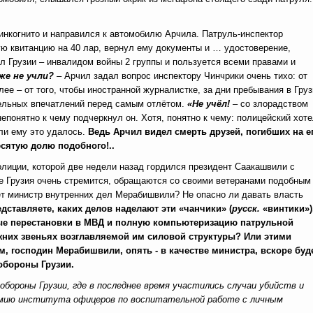
инкогнито и направился к автомобилю Арчила. Патруль-инспектор
ую квитанцию на 40 лар, вернул ему документы и … удостоверение,
 Грузии – инвалидом войны 2 группы и пользуется всеми правами и
же не учли?
– Арчил задал вопрос инспектору Чинчрики очень тихо: от
е – от того, чтобы иностранной журналистке, за дни пребывания в Груз
тельных впечатлений перед самым отлётом.
«Не учёл!
–
со злорадством
непонятно к чему подчеркнул он. Хотя, понятно к чему: полицейский хот
 ли ему это удалось.
Ведь Арчил видел смерть друзей, погибших на е
есятую долю подобного!..
олиции, которой две недели назад гордился президент Саакашвили с
ые Грузия очень стремится, обращаются со своими ветеранами подобным
ет министр внутренних дел Мерабишвили? Не опасно ли давать власть
дставляете, каких делов наделают эти «чанчики» (
русск.
«винтики»)
ые перестановки в МВД и полную компьютеризацию патрульной
них звеньях возглавляемой им силовой структуры? Или этими
, господин Мерабишвили, опять - в качестве министра, вскоре буд
обороны Грузии.
ороны Грузии, где в последнее время участились случаи убийств и
рмию института офицеров по воспитательной работе с личным