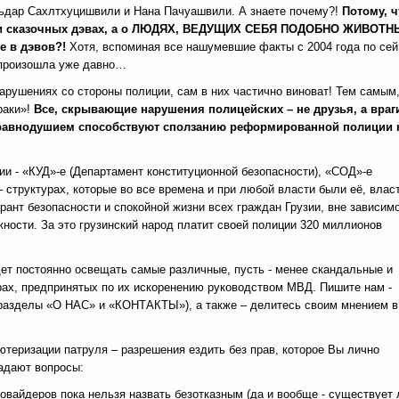
льдар Сахлтхуцишвили и Нана Пачуашвили. А знаете почему?!
Потому, ч
ных и сказочных дэвах, а о ЛЮДЯХ, ВЕДУЩИХ СЕБЯ ПОДОБНО ЖИВОТ
е в дэвов?!
Хотя, вспоминая все нашумевшие факты с 2004 года по сей
я произошла уже давно…
рушениях со стороны полиции, сам в них частично виноват! Тем самым
раки»!
Все, скрывающие нарушения полицейских – не друзья, а враг
м равнодушием способствуют сползанию реформированной полиции 
и - «КУД»-е (Департамент конституционной безопасности), «СОД»-е
 структурах, которые во все времена и при любой власти были её, власт
ант безопасности и спокойной жизни всех граждан Грузии, вне зависим
жности. За это грузинский народ платит своей полиции 320 миллионов
ет постоянно освещать самые различные, пусть - менее скандальные и
рах, предпринятых по их искоренению руководством МВД. Пишите нам -
разделы «О НАС» и «КОНТАКТЫ»), а также – делитесь своим мнением в
теризации патруля – разрешения ездить без прав, которое Вы лично
задают вопросы:
овайдеров пока нельзя назвать безотказным (да и вообще - существует 