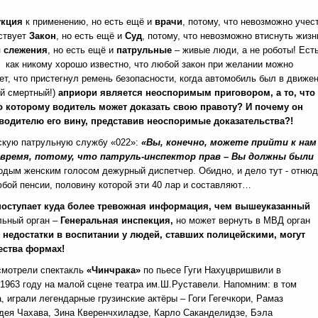
укция
к применению, но есть ещё и
врачи
, потому, что невозможно учес
ствует
Закон
, но есть ещё и
Суд
, потому, что невозможно втиснуть жизн
 слежения
, но есть ещё и
патрульные
– живые люди, а не роботы! Ест
 как никому хорошо известно, что любой закон при желании можно
ет, что пристегнул ремень безопасности, когда автомобиль был в движен
ой смертный!)
априори
является неоспоримым приговором, а то, что
о которому водитель может доказать свою правоту? И почему он
 водителю его вину, представив неоспоримые доказательства?!
дскую патрульную службу «022»:
«Вы, конечно, можете прийти к нам
время, потому, что патруль-инспектор прав – Вы должны были
одым женским голосом дежурный диспетчер. Обидно, и дело тут - отню
любой пенсии, половину которой эти 40 лар и составляют…
поступает куда более тревожная информация, чем вышеуказанный
льный орган –
Генеральная инспекция,
но может вернуть в МВД орган
 недостатки в воспитании у людей, ставших полицейскими, могут
ества формах!
 смотрели спектакль
«Чинчрака»
по пьесе Гуги Нахуцвришвили в
 1963 году на малой сцене театра им.Ш.Руставели. Напомним: в том
 играли легендарные грузинские актёры – Гоги Гегечкори, Рамаз
дея Чахава, Зина Кверенчхиладзе, Карло Саканделидзе, Бэла