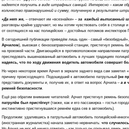
надеется получить в виде штрафных санкций. Интересно – каким о
количество правонарушений и сумму, полученную в результате штра
«Да нет же,
– отвечают им «всезнайки» –
за каждый выписанный ш
разговоры крайне удручают, но мы хотим чувствовать себя в столице и 
от охотящихся на нас полицейских – достойных потомков инспекторов
В сегодняшней публикации приведём лишь один - самый «безобидный»,
Арчилом
), выезжая с бензозаправочной станции, пристегнул ремень б
на проезжей части. Двигающийся в противоположном направлении патр
преследовать вышеназванный автомобиль в лучших традициях полицейс
надеясь, что по ходу движения водитель автомобиля совершит бо
Но через некоторое время Арчил в зеркале заднего вида сам заметил 
причину происходящего. Подошедший к автомобилю патрульный
(не п
представить документы и, получив их, в ответ на вопрос Арчила –
а в 
ремней безопасности
.
Ещё раз обратим внимание читателей:
Арчил пристегнул ремень безопа
патрулём был пристёгнут
(также, как и его пассажирка – гостья горо
инстинктивно пристегнувшаяся ремнём едва сев в автомобиль).
Продолжим: удалившись в патрульный автомобиль полицейский-инкогн
(иностранная журналистка) начала заметно нервничать:
что случилось
Но Арчил не мог ей ничего ответить - как только он открывал дверь а