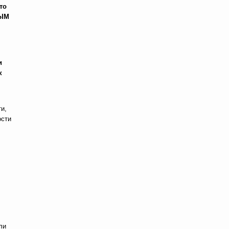
то
НЫМ
,
и
к
и,
ости
ли