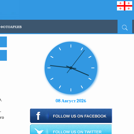
ФОТОАРХИВ
е,
08 Август 2026
–
го