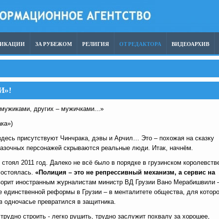
ЛИКАЦИИ
ЗА РУБЕЖОМ
РЕЛИГИЯ
ОТ РЕДАКТОРА
ВИДЕОАРХИВ
И»!
мужиками, других – мужичками...»
ака»)
я здесь присутствуют Чинчрака, дэвы и Арчил… Это – похожая на сказку
казочных персонажей скрываются реальные люди. Итак, начнём.
 стоял 2011 год. Далеко не всё было в порядке в грузинском королевств
состоялась.
«Полиция – это не репрессивный механизм, а сервис на
оворит иностранным журналистам министр ВД Грузии Вано Мерабишвили 
не единственной реформы в Грузии – в менталитете общества, для которо
 в одночасье превратился в защитника.
 трудно строить - легко рушить, трудно заслужит похвалу за хорошее,