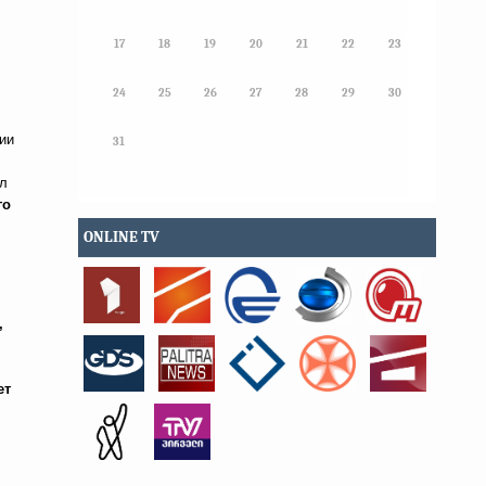
17
18
19
20
21
22
23
24
25
26
27
28
29
30
ии
31
ел
го
ONLINE TV
,
ет