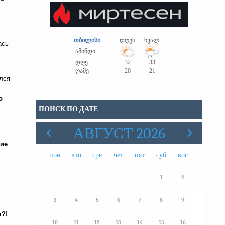
თბილისი
დღეს
ხვალ
ась
ამინდი
დღე
32
33
ღამე
20
21
ился
о
ПОИСК ПО ДАТЕ
АВГУСТ 2026
ние
пон
вто
сре
чет
пят
суб
вос
1
2
3
4
5
6
7
8
9
я?!
10
11
12
13
14
15
16