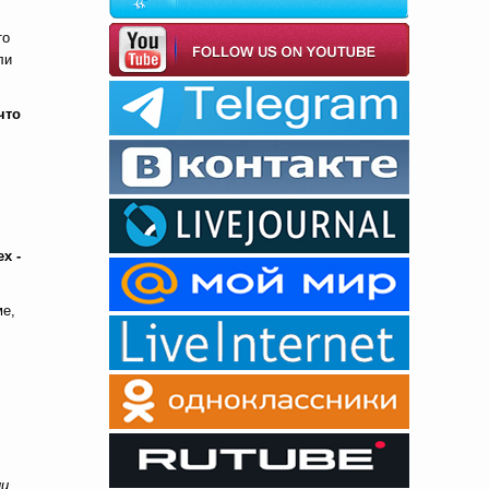
то
ли
что
х -
ме,
ии