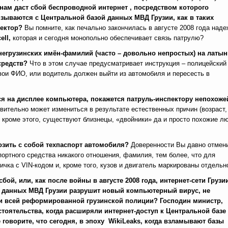
нам даст сбой беспроводной интернет , посредством которого
ываются с Центральной базой данных МВД Грузии, как в таких
пектор?
Вы помните, как печально закончилась в августе 2008 года над
ell,
которая и сегодня монопольно обеспечивает связь патрулю?
егрузинских имён-фамилий (часто – довольно непростых) на латын
 средств?
Что в этом случае предусматривает инструкция – полицейский
вои ФИО, или водитель должен выйти из автомобиля и пересесть в
ся на дисплее компьютера, покажется патруль-инспектору непохоже
вительно может измениться в результате естественных причин (возраст,
, кроме этого, существуют близнецы, «двойники» да и просто похожие л
возить с собой техпаспорт автомобиля?
Доверенности Вы давно отмен
ортного средства никакого отношения, фамилия, тем более, что для
чка с VIN-кодом и, кроме того, кузов и двигатель маркированы отдельн
ой, или, как после войны в августе 2008 года, интернет-сети Грузи
а данных МВД Грузии разрушит новый компьютерный вирус, не
 и всей реформированной грузинской полиции?
Господин министр,
оятельства, когда расширяли интернет-доступ к Центральной базе
 говорите, что сегодня, в эпоху WikiLeaks, когда взламывают базы