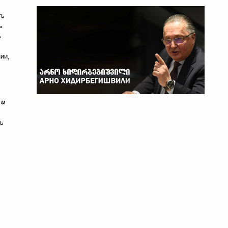
ть
ь
ь
ии,
 и
дь