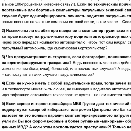
в мире 100-процентная интернет-связь?!).
Если по техническим причи
портативные или бортовые компьютеры патрульных экипажей связ
случаях будет идентифицировать личность водителя патруль-инс
наших военных на частные компании сотовой связи, в том числе –
G
eoc
2)
Исключены ли ошибки при введении в компьютер грузинских и н
которые назовут патруль-инспектору водители автотранспортных
через окно передаст компьютер автоводителю, чтобы тот сам набрал с
патрульный автомобиль, где смонтирован борткомпьютер?
3) Что предусматривает инструкция, если фотография, появившая
на идентифицируемого гражданина?
Ведь внешность человека дейст
изменение причёски, очки), болезней, или несчастных случаев? А ведь
– как поступит в таких случаях патруль-инспектор?
4)
Если не нужно иметь с собой водительские права, тогда зачем 
и в техпаспорте может быть любая, не имеющая к водителю автотрансп
идентификации автомобиля техпаспорт не нужен – на нём имеется табли
5)
Если сервер интернет-провайдера МВД Грузии даст технический сб
подвергнутся хакерной кибератаке, или домен Центрального банк
вызовет ли это полный паралич компьютеризированного патруля
учли ли Вы все форс-мажорные и более рутинные «минорные» обст
данных МВД?
А если этим воспользуются преступники?! Только не