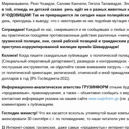
Мирианашвили, Резо Чхаидзе, Саломе Канчели, Гигола Талаквадзе, Э
в той, отнюдь не детской сказке речь идёт не о разных живот
И ЧУДОВИЩАМ! Так не превращаются ли сегодня наши полицейски
день, приходишь к выводу, что с некоторыми из них подобная мутаци
Сограждане!
Каждый из нас, смирившихся и не сообщивших о любых на
мы практически поощряем противозаконные действия различных
«чинч
грузинской полиции, они, своей рабской позицией и граждански
преступно-коррумпированной милиции времён Шеварднадзе!
Коллеги!
Когда пишете скандальные публикации о политической полици
(Специальный оперативный департамент), разведках и контрразведках –
послушным инструментом, не обделяйте своим вниманием патруль – гар
от политической ориентации, религиозной, этнической и иной принадле
долларов в год (8% Госбюджета-2011).
Информационно-аналитическое агентство
ГРУЗИНФОРМ
отныне буд
«продаваемые», правонарушения, а также – объективно сообщать о ме
контактная информация указана на нашем сайте
www.saqinform.ge
(см. 
комментариях к публикациям.
Господин министр!
Что же касается вскользь упомянутой выше компью
анонсировали 30 сентября с.г. по телевидению, то наши читатели уже 
1)
Интернет-сервис грузинских, даже самых «продвинутых» интернет-пр