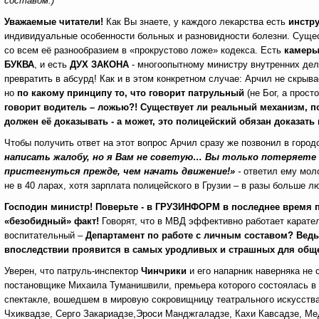
составом.)
Уважаемые читатели!
Как Вы знаете, у каждого лекарства есть
инстр
индивидуальные особенности больных и разновидности болезни. Суще
со всем её разнообразием в «прокрустово ложе» кодекса. Есть
камеры
БУКВА
, и есть
ДУХ ЗАКОНА
- многоопытному министру внутренних дел
превратить в абсурд! Как и в этом конкретном случае: Арчил не скрыва
но
по какому принципу то, что говорит патрульный
(не Бог, а прост
говорит водитель – ложью?! Существует ли реальный механизм, п
должен её доказывать - а может, это полицейский обязан доказать
Чтобы получить ответ на этот вопрос Арчил сразу же позвонил в горо
написать жалобу, но я Вам не советую… Вы только потеряете 
пристегнуться прежде, чем начать движение!»
-
ответил ему мол
не в 40 ларах, хотя зарплата полицейского в Грузии – в разы больше 
Г
осподин министр
!
Поверьте - в ГРУЗИНФОРМ в последнее время 
«безобидный» факт!
Говорят, что в МВД эффективно работает карате
воспитательный –
Департамент по работе с личным составом? Ведь
впоследствии проявится в самых уродливых и страшных для общ
Уверен, что патруль-инспектор
Чинчрики
и его напарник наверняка не
постановщике Михаила Туманишвили,
премьера которого состоялась в
спектакле, вошедшем в мировую сокровищницу театрального искусства,
Чхиквадзе, Серго Закариадзе,Эроси Манджгаладзе, Кахи Кавсадзе, Ме