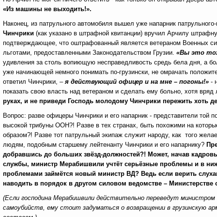
«Из машины не выходить!».
Наконец, из патрульного автомобиля вышел уже напарник патрульного-
Чинчрики
(как указано в штрафной квитанции) вручил Арчилу штрафн
подтверждающее, что оштрафованный является ветераном Военных сил
льготами, предоставленными Законодательством Грузии.
«Вы это то
удивления за столь вопиющую несправедливость средь бела дня, а боле
уже начинающей немного понимать по-грузински, не омрачать положи
ответил Чинчрики,
–
я действующий офицер и на мне – погоны!»
- 
показать свою власть над ветераном и сделать ему больно, хотя вряд
руках, и не приведи Господь молодому Чинчрики пережить хоть д
Вопрос:
разве офицеры Чинчрики и его напарник - представители той п
высокой трибуны ООН?! Разве в тех странах, быть похожими на котор
образом?! Разве тот патрульный экипаж служит народу, как того жела
людям, подобным старшему лейтенанту Чинчрики и его напарнику?
Пре
добравшись до больших звёзд-должностей?!
Может, начав кадров
службы, министр Мерабишвили учтёт серьёзные проблемы и в ниж
проблемами займётся новый министр ВД? Ведь если верить слухам
наводить в порядок в другом силовом ведомстве – Министерстве 
(Если господина Мерабишвили действительно переведут министром об
самоубийств, ему стоит задуматься о возвращении в грузинскую а