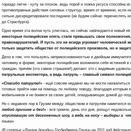
гораздо легче - хулу за плохое, ведь порой и ложка уксуса способна
противоправные действия силовых структур, время от времени, если н
сильно дискредитировали последнюю (не будем сейчас перечислять ко
до Страсбурга).
Одно время эта волна чуть улеглась, но сейчас наблюдается новый её
некоторые полицейские опять стали превышать свои полномочия,
правонарушителей. И пусть это не всегда угрожает человеческой 
только защитить общество от полицейского произвола, но и защи
Дело в том, что пользуясь неприкосновенностью и двойным иммунитет
человеку в форме, некоторые полицейские возомнили себя истинной 
граждан, причём (что самое страшное!) делают это с видимым удовол
патрульные инспектора, а ведь патруль – главный символ полице
«Спасибо патрулю!»
- ещё совсем недавно мы не могли нахвалиться
готовых прийти нам на помощь по любому поводу, благодаря которым м
мобильников и не боимся за своих детей, опаздывающих домой до позд
Но с недавних пор в Грузии между обществом и патрулём наметился ес
любой причине и без!»
- всё громче, день ото дня, ропщут недоволь
опустевшую от бесконечных шоу, а ведь на носу – выборы и ч
языки».
(В статье «Другие доходы» Госбюджета Грузии на 2011 год действи