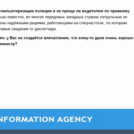
компьютеризации полиции и не проще ли водителям по прежнему
ько известно, во многих передовых западных странах патрульные не
щены надёжными рациями, работающими на спецчастотах, по которым
емые сведения от диспетчера.
х: у Вас не создаётся впечатление, что кому-то дали очень хорошо
 министр?