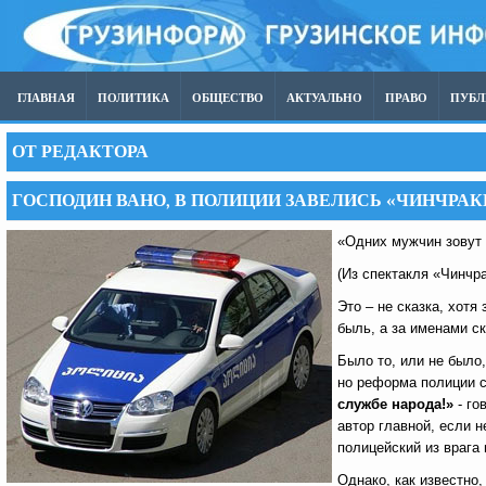
ГЛАВНАЯ
ПОЛИТИКА
ОБЩЕСТВО
АКТУАЛЬНО
ПРАВО
ПУБ
ОТ РЕДАКТОРА
ГОСПОДИН ВАНО, В ПОЛИЦИИ ЗАВЕЛИСЬ «ЧИНЧРАК
«Одних мужчин зовут 
(Из спектакля «Чинчр
Это – не сказка, хот
быль, а за именами с
Было то, или не было,
но реформа полиции 
службе народа!»
- г
автор главной, если 
полицейский из врага
Однако, как известно,