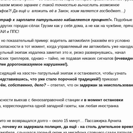
бразом можно заранее с такой точностью вычислить возможное
фов?! Да ещё и вложить её в Закон, коим является госбюджет
...
)
траф к зарплате патрульного набавляется процент!».
Подобные
других городах-сёлах Грузии как у себя дома, а не как на чужбине, пряч
 ГАИ и ППС!
 но показательный пример: водитель автомобиля (назовём его условно
езопасности в тот момент, когда управляемый им автомобиль уже наход
ульный экипаж издалека заметил это и, резко развернувшись, начал
ких триллеров, однако – тайно, не подавая никаких сигналов
(очевидн
лее дорогонаказуемое нарушение!).
«сидящий на хвосте» патрульный экипаж и остановился, чтобы узнать
редставившись, что уже стало порочной традицией!)
приказал
чём, собственно, дело?
– ответил, что
он
задержан за неиспользова
сности выехав с бензозаправочной станции и
в момент остановки
да, корреспондентка одной западной газеты, как любая иностранка
ито не возвращался долго – около 15 минут… Пассажирка Арчила
, почему их задержала полиция, да ещё - на столь длительное врем
втомобиля, слышался грозный окрик из мегафона стоящего сзади патруля: