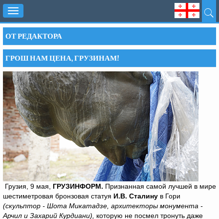
Toggle
navigation
ОТ РЕДАКТОРА
ГРОШ НАМ ЦЕНА, ГРУЗИНАМ!
Грузия, 9 мая,
ГРУЗИНФОРМ.
Признанная самой лучшей в мире
шестиметровая бронзовая статуя
И.В. Сталину
в Гори
(скульптор - Шота Микатадзе, архитекторы монумента -
Арчил и Захарий Курдиани),
которую не посмел тронуть даже