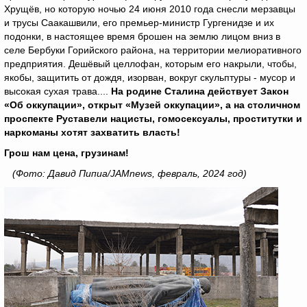
Хрущёв, но которую ночью 24 июня 2010 года снесли мерзавцы
и трусы Саакашвили, его премьер-министр Гургенидзе и их
подонки, в настоящее время брошен на землю лицом вниз в
селе Бербуки Горийского района, на территории мелиоративного
предприятия. Дешёвый целлофан, которым его накрыли, чтобы,
якобы, защитить от дождя, изорван, вокруг скульптуры - мусор и
высокая сухая трава....
На родине Сталина действует Закон
«Об оккупации», открыт «Музей оккупации», а на столичном
проспекте Руставели нацисты, гомосексуалы, проститутки и
наркоманы хотят захватить власть!
Грош нам цена, грузинам!
(Фото: Давид Пипиа/JAMnews, февраль, 2024 год)