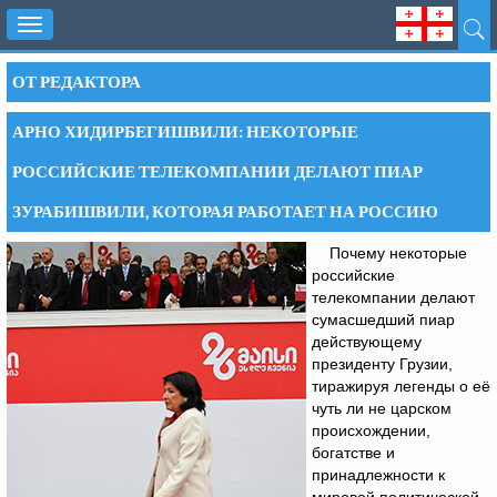
Toggle
navigation
ОТ РЕДАКТОРА
АРНО ХИДИРБЕГИШВИЛИ: НЕКОТОРЫЕ
РОССИЙСКИЕ ТЕЛЕКОМПАНИИ ДЕЛАЮТ ПИАР
ЗУРАБИШВИЛИ, КОТОРАЯ РАБОТАЕТ НА РОССИЮ
Почему некоторые
российские
телекомпании делают
сумасшедший пиар
действующему
президенту Грузии,
тиражируя легенды о её
чуть ли не царском
происхождении,
богатстве и
принадлежности к