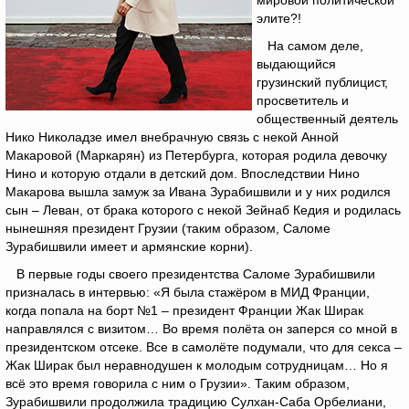
мировой политической
элите?!
На самом деле,
выдающийся
грузинский публицист,
просветитель и
общественный деятель
Нико Николадзе имел внебрачную связь с некой Анной
Макаровой (Маркарян) из Петербурга, которая родила девочку
Нино и которую отдали в детский дом. Впоследствии Нино
Макарова вышла замуж за Ивана Зурабишвили и у них родился
сын – Леван, от брака которого с некой Зейнаб Кедия и родилась
нынешняя президент Грузии (таким образом, Саломе
Зурабишвили имеет и армянские корни).
В первые годы своего президентства Саломе Зурабишвили
призналась в интервью: «Я была стажёром в МИД Франции,
когда попала на борт №1 – президент Франции Жак Ширак
направлялся с визитом… Во время полёта он заперся со мной в
президентском отсеке. Все в самолёте подумали, что для секса –
Жак Ширак был неравнодушен к молодым сотрудницам… Но я
всё это время говорила с ним о Грузии». Таким образом,
Зурабишвили продолжила традицию Сулхан-Саба Орбелиани,