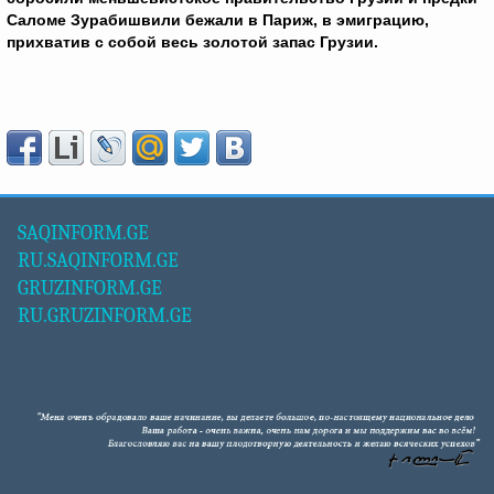
Саломе Зурабишвили бежали в Париж, в эмиграцию,
прихватив с собой весь золотой запас Грузии.
SAQINFORM.GE
RU.SAQINFORM.GE
GRUZINFORM.GE
RU.GRUZINFORM.GE