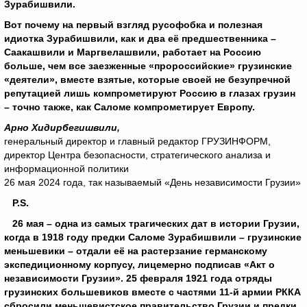
Зурабишвили.
Вот почему на первый взгляд русофобка и полезная
идиотка Зурабишвили, как и два её предшественника –
Саакашвили и Маргвелашвили, работает на Россию
больше, чем все заезженные «пророссийские» грузинские
«деятели», вместе взятые, которые своей не безупречной
репутацией лишь компрометируют Россию в глазах грузин
– точно также, как Саломе компрометирует Европу.
Арно Хидирбегишвили,
генеральный директор и главный редактор ГРУЗИНФОРМ,
директор Центра безопасности, стратегического анализа и
информационной политики
26 мая 2024 года, так называемый «День независимости Грузии»
P.S.
26 мая – одна из самых трагических дат в истории Грузии,
когда в 1918 году предки Саломе Зурабишвили – грузинские
меньшевики – отдали её на растерзание германскому
экспедиционному корпусу, лицемерно подписав «Акт о
независимости Грузии». 25 февраля 1921 года отряды
грузинских большевиков вместе с частями 11-й армии РККА
сбросили меньшевистское правительство Грузии и предки