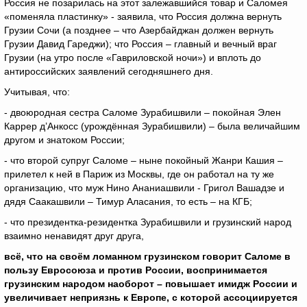
Россия не позарилась на этот залежавшийся товар и Саломея
«поменяла пластинку» - заявила, что Россия должна вернуть
Грузии Сочи (а позднее – что Азербайджан должен вернуть
Грузии Давид Гареджи); что Россия – главный и вечный враг
Грузии (на утро после «Гавриловской ночи») и вплоть до
антироссийских заявлений сегодняшнего дня.
Учитывая, что:
- двоюродная сестра Саломе Зурабишвили – покойная Элен
Каррер д’Анкосс (урождённая Зурабишвили) – была величайшим
другом и знатоком России;
- что второй супруг Саломе – ныне покойный Жанри Кашия –
прилетел к ней в Париж из Москвы, где он работал на ту же
организацию, что муж Нино Ананиашвили - Григол Вашадзе и
дядя Саакашвили – Тимур Аласания, то есть – на КГБ;
- что президентка-резидентка Зурабишвили и грузинский народ
взаимно ненавидят друг друга,
всё, что на своём ломанном грузинском говорит Саломе в
пользу Евросоюза и против России, воспринимается
грузинским народом наоборот – повышает имидж России и
увеличивает неприязнь к Европе, с которой ассоциируется