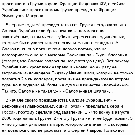
просившего о Грузии короля Франции Людовика XIV, а сейчас
Зурабишвили просит помочь Грузии президента Франции
Эммануэля Макрона.
В первые годы её президентства вся Грузия негодовала, что
Саломе Зурабишвили брала взятки за помилование
заключённых, в том числе – убийц, через своих подчинённых,
которые были уволены после оглушительного скандала. А
Саакашвили она пока не помиловала потому, что не
договорилась о цене с матерью Саакашвили - Гиули Аласания
(говорят, что Саломе запросила несусветную цену). Вот почему
Зурабишвили кроет всех направо и налево, но ни разу не
затронула миллиардера Бидзину Иванишвили, который не только
потратил 2 млн долларов, протащив её президентом во втором
туре, но и подарил ей большие суммы в качестве «подъёмных».
Так что, Саломе не такая уж и «Саломе-нная шляпа»…
В начале своего президентства Саломе Зурабишвили –
Верховный Главнокомандующий Грузии - предлагала себя и
России, поэтому сделала ряд заявлений, 1 - что войну в августе
2008 года начала Грузия; 2 - что у Грузии нет и не будет армии; 3
– что лучший дипломат в мире, которого она знает и с которым
ей довелось счастье работать, это Сергей Лавров. Только вот