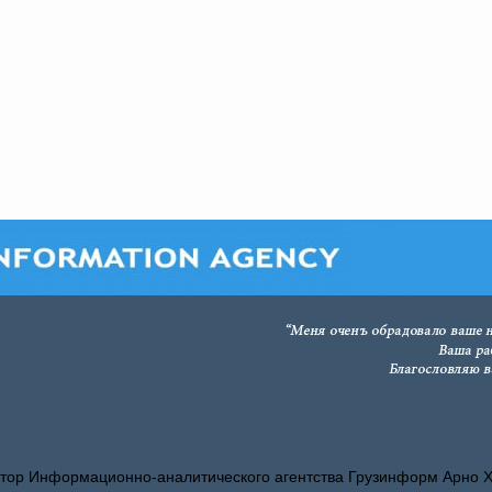
тор Информационно-аналитического агентства Грузинформ Арно 