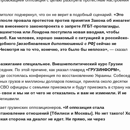
ровокацией оппозиции с целью разогреть протестные настроения 
толог подчеркнул, что он не верит в подобный сценарий.
«Это
после провала протестов против принятия Закона об иноаген
ив внесенного законопроекта о запрете ЛГБТ-пропаганды.
Вашингтона или Лондона поступила новая вводная, чтобы
б. Как человек, хорошо знакомый с ситуацией в российско-
одобного
[возобновления дипотношений c РФ]
сейчас не
 Несмотря на то что, конечно, это было бы неплохо»,
— сказал
азжигание специальное. Внешнеполитический курс Грузии
едник. По этой причине, как указал главред
«ГРУЗИНФОРМ»,
 где состоялась конференция по восстановлению Украины. Собесед
рных грузов и миллионы долларов помощи, приняла около десятки
е СВО офицеры с семьями приезжали и будут приезжать в страну на
 свои и мы ни от чего не отказались и вам не изменили. И не
егишвили.
ает грузинских оппозиционеров
. «И оппозиция стала
становление отношений [Тбилиси и Москвы]. Но нет такого! Х
кая сторона на диалог не идет. Ни прямо, ни через