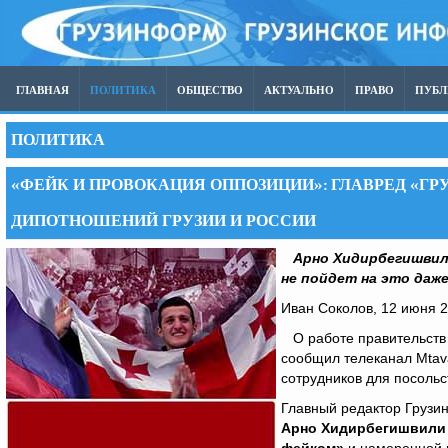
ГЛАВНАЯ
ПОЛИТИКА
ОБЩЕСТВО
АКТУАЛЬНО
ПРАВО
ПУБ
ПОЛИТИКА
«ФЕЙК И ПРОВОКАЦИЯ ОППОЗИЦИИ»: ГЛАВРЕД «Г
ДИПОТНОШЕНИЙ ГРУЗИИ И РОССИИ
Арно Хидирбегишвили
не пойдет на это даже
Иван Соколов, 12 июня 
О работе правительств 
сообщил телеканал Mtava
сотрудников для посольс
Главный редактор Грузи
Арно Хидирбегишвил