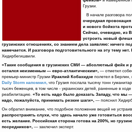
фейком»
и намеренной п
Грузии.
В начале разговора поли
очередная провокация 
и нового бойкота прот
Сейчас, очевидно, из 
устроить новый флешмо
грузинских отношениях, со знанием дела заявляю: ничего п
намечается. И разговора подготовительного на эту тему нет.
Хидирбегишвили.
«Такие сообщения в грузинских СМИ — абсолютный фейк и р
остался неизменным — евро-атлантическим»,
— отметил собес
премьер-министр Грузии
Ираклий Кобахидзе
полетел в Берлин,
Daily Storm напомнил,
что Грузия послала тысячу тонн гуманита
тысяч беженцев, в том числе - украинских детей, раненные в ход
реабилитацию.
«То есть надо было доказать Западу, что мы —
надо, пожалуйста, принимать резкие шаги»,
— пояснил Хидирб
Он обратил внимание, что подобное положение вещей не устраив
распространять слухи, что здесь начало уже готовиться вос
есть желание. Российская сторона готова на 200%, но грузинс
посредников»,
— заключил эксперт.