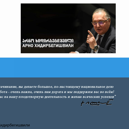
Хидирбегишвили