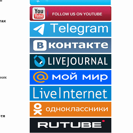
в
тах
ник
отя