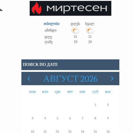
ть
თბილისი
დღეს
ხვალ
ამინდი
დღე
31
31
ღამე
19
20
ПОИСК ПО ДАТЕ
АВГУСТ 2026
пон
вто
сре
чет
пят
суб
вос
1
2
3
4
5
6
7
8
9
10
11
12
13
14
15
16