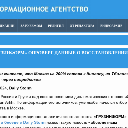
ЛИКАЦИИ
ЗА РУБЕЖОМ
РЕЛИГИЯ
ОТ РЕДАКТОРА
ВИДЕОАРХИВ
РУЗИНФОРМ» ОПРОВЕРГ ДАННЫЕ О ВОССТАНОВЛЕНИИ
 считает, что Москва на 200% готова к диалогу, но Тбилис
 через посредников
2024,
Daily Storm
России и Грузии над восстановлением дипломатических отношени
ri Arkhi. По информации его источников, уже якобы начался отбор
тва в Москве.
нского информационно-аналитического агентства
«ГРУЗИНФОРМ»
и
в беседе с Daily Storm
назвал такую новость
«абсолютным