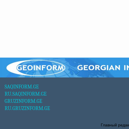
SAQINFORM.GE
RU.SAQINFORM.GE
GRUZINFORM.GE
RU.GRUZINFORM.GE
Главный редак