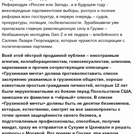
Референдум «Россия или Запад», а в будущем году -
внеочередные парламентские выборы, роспуск и полная
реформа всех госструктур, в первую очередь – судов,
прокуратуры, полиции, госбезопасности. Зурабишвили уже
приласкала главную революционную силу в Грузии –
безбашенную молодёжь Gen Z и её лидера – влюблённого в
Саломе Лазаре Георгиадиса, которые чураются ассоциации с
политическими партиями.
Всей этой пёстрой продажной публике – иностранным
агентам, коллаборационистам, гомосексуалистам, шпионам,
наркоманам и прочим сочувствующим оппозиции -
«Грузинская мечта» должна противопоставить список
заслуженно уважаемых в грузинском обществе, хорошо
известным простым гражданам личностей, которые 12 лет
были нерукопожатными из боязни перед Посольством США,
занесшем их фамилии в «чёрный» список. В списке
«Грузинской мечты» должны быть не десятки бизнесменов,
которые, естественно, смотрят на все законопроекты с
точки зрения защищённости своего бизнеса, а
подготовленные профессионалы, способные, получив
мандат, сразу же отправится в Сухуми и Цхинвали и решать
вопросы с Москвой.
Вот почему в Грузии, при каждом