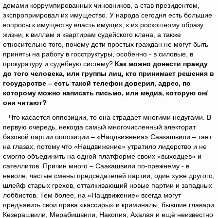
домами коррумпированных чиновников, а став президентом,
экспроприировал их имущество. У народа сегодня есть большие
вопросы к имуществу власть имущих, к их роскошному образу
жизни, к виллам и квартирам судейского клана, а также
относительно того, почему дети простых граждан не могут быть
приняты на работу в госструктуры, особенно - в силовые, в
прокуратуру и судебную систему?
Как можно донести правду
до того человека, или группы лиц, кто принимает решения в
государстве – есть такой телефон доверия, адрес, по
которому можно написать письмо, или медиа, которую он/
они читают?
Что касается оппозиции, то она страдает многими недугами. В
первую очередь, некогда самый многочисленный электорат
базовой партии оппозиции – «Нацдвижения» Саакашвили – тает
на глазах, потому что «Нацдвижение» утратило лидерство и не
смогло объединить на одной платформе своих «выходцев» и
сателлитов. Причин много – Саакашвили по-прежнему - в
неволе, частые смены председателей партии, один хуже другого,
шлейф старых грехов, отталкивающий новые партии и западных
лоббистов. Тем более, на «Нацдвижение» всегда могут
предъявить свои права «кассиры» и криминалы, бывшие главари
Кезерашвили, Мерабишвили, Накопия, Ахалая и ещё неизвестно