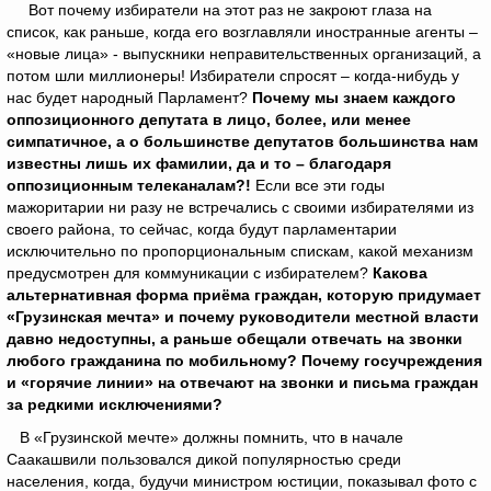
Вот почему избиратели на этот раз не закроют глаза на
список, как раньше, когда его возглавляли иностранные агенты –
«новые лица» - выпускники неправительственных организаций, а
потом шли миллионеры! Избиратели спросят – когда-нибудь у
нас будет народный Парламент?
Почему мы знаем каждого
оппозиционного депутата в лицо, более, или менее
симпатичное, а о большинстве депутатов большинства нам
известны лишь их фамилии, да и то – благодаря
оппозиционным телеканалам?!
Если все эти годы
мажоритарии ни разу не встречались с своими избирателями из
своего района, то сейчас, когда будут парламентарии
исключительно по пропорциональным спискам, какой механизм
предусмотрен для коммуникации с избирателем?
Какова
альтернативная форма приёма граждан, которую придумает
«Грузинская мечта» и почему руководители местной власти
давно недоступны, а раньше обещали отвечать на звонки
любого гражданина по мобильному? Почему госучреждения
и «горячие линии» на отвечают на звонки и письма граждан
за редкими исключениями?
В «Грузинской мечте» должны помнить, что в начале
Саакашвили пользовался дикой популярностью среди
населения, когда, будучи министром юстиции, показывал фото с