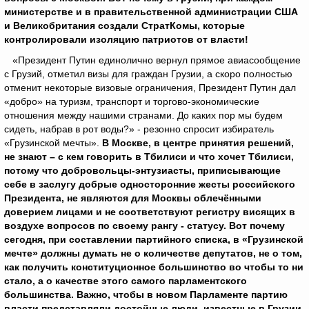
министерстве и в правительственной администрации США
и Великобритания создали СтратКомы, которые
контролировали изоляцию патриотов от власти!
«Президент Путин единолично вернул прямое авиасообщение
с Грузий, отметил визы для граждан Грузии, а скоро полностью
отменит некоторые визовые ограничения, Президент Путин дал
«добро» на туризм, транспорт и торгово-экономические
отношения между нашими странами. До каких пор мы будем
сидеть, набрав в рот воды?» - резонно спросит избиратель
«Грузинской мечты».
В Москве, в центре принятия решений,
не знают – с кем говорить в Тбилиси и что хочет Тбилиси,
потому что добровольцы-энтузиасты, приписывающие
себе в заслугу добрые односторонние жесты российского
Президента, не являются для Москвы облечёнными
доверием лицами и не соответствуют регистру висящих в
воздухе вопросов по своему рангу - статусу.
Вот почему
сегодня, при составлении партийного списка, в «Грузинской
мечте» должны думать не о количестве депутатов, не о том,
как получить конституционное большинство во чтобы то ни
стало, а о качестве этого самого парламентского
большинства. Важно, чтобы в новом Парламенте партию
власти представляли достойные люди, известные в Грузии