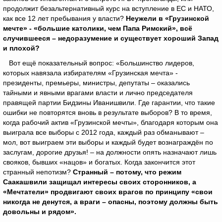
продолжит безальтернативный курс на вступление в ЕС и НАТО,
как все 12 лет пребывания у власти?
Неужели в «Грузинской
мечте» - «большие католики, чем Папа Римский», всё
случившееся – недоразумение и существует хороший Запад
и плохой?
Вот ещё показательный вопрос: «Большинство лидеров,
которых навязала избирателям «Грузинская мечта» -
президенты, премьеры, министры, депутаты – оказались
тайными и явными врагами власти и лично председателя
правящей партии Бидзины Иванишвили. Где гарантии, что такие
ошибки не повторятся вновь в результате выборов? В то время,
когда рабочий актив «Грузинской мечты», благодаря которым она
выиграла все выборы с 2012 года, каждый раз обманывают –
мол, вот выиграем эти выборы и каждый будет вознаграждён по
заслугам, дорогие друзья! – на должности опять назначают лишь
свояков, бывших «нацов» и богатых. Когда закончится этот
странный непотизм?
Странный – потому, что режим
Саакашвили защищал интересы своих сторонников, а
«Мечтатели» продвигают своих врагов по принципу «свои
никогда не денутся, а враги – опасны, поэтому должны быть
довольны и рядом».