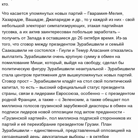
кто.
Что касается упомянутых новых партий – Гварамия-Мелия,
Хазарадзе, Вашадзе, Джапаридзе и др., то у каждой из них - свой
небольшой электорат симпатизирующих, этакая партийная
тусовка, а их актив заинтересован побольше заработать –
получить от Запада в оставшиеся до 26 октября время. Из-за
того, что сговор между президентом Зурабишвили и семьёй
Саакашвили не состоялся - Гиули и Темур Аласания отказались
выплатить Зурабишвили очень крупную сумму в обмен на
помилование Миши, который, выйдя на свободу, сделал бы
политическую фигуру Зурабишвили неактуальной - Зурабишвили
стала центром притяжения для вышеупомянутых новых партий.
Сговор прост – Зурабишвили кладёт на стол свой политический
капитал, то есть – высокий официальный статус президента
страны, связи в лидерами Евросоюза, особенно – с президентом
родной Франции, а также – с Зеленским, а также обещает пол
миллиона голосов грузинской зарубежной диаспоры в обмен на
подписи лидеров новой оппозиции под актом преданности -
«Грузинской хартией», пол миллиона подписей сторонников их
партий и её переизбрание президентом Грузии. План
Зурабишвили – единственный, представленный оппозицией на
сегодняшний день: двухэтапные выборы – в октябре