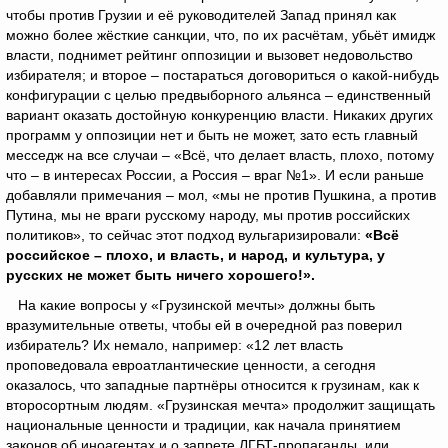
чтобы против Грузии и её руководителей Запад принял как
можно более жёсткие санкции, что, по их расчётам, убьёт имидж
власти, поднимет рейтинг оппозиции и вызовет недовольство
избирателя; и второе – постараться договориться о какой-нибудь
конфигурации с целью предвыборного альянса – единственный
вариант оказать достойную конкуренцию власти. Никаких других
программ у оппозиции нет и быть не может, зато есть главный
месседж на все случаи – «Всё, что делает власть, плохо, потому
что – в интересах России, а Россия – враг №1». И если раньше
добавляли примечания – мол, «мы не против Пушкина, а против
Путина, мы не враги русскому народу, мы против российских
политиков», то сейчас этот подход вульгаризировали:
«Всё
российское – плохо, и власть, и народ, и культура, у
русских не может быть ничего хорошего!».
На какие вопросы у «Грузинской мечты» должны быть
вразумительные ответы, чтобы ей в очередной раз поверил
избиратель? Их немало, например: «12 лет власть
проповедовала евроатлантические ценности, а сегодня
оказалось, что западные партнёры относится к грузинам, как к
второсортным людям. «Грузинская мечта» продолжит защищать
национальные ценности и традиции, как начала принятием
законов об иноагентах и о запрете ЛГБТ-пропаганды, или