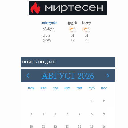
თბილისი
დღეს
ხვალ
ამინდი
დღე
31
31
ღამე
19
20
ПОИСК ПО ДАТЕ
АВГУСТ 2026
пон
вто
сре
чет
пят
суб
вос
1
2
3
4
5
6
7
8
9
10
11
12
13
14
15
16