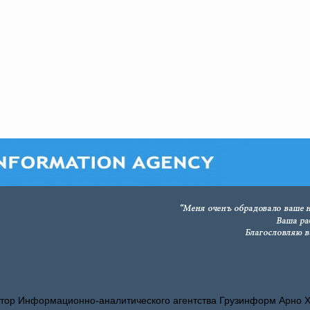
тор Информационно-аналитического агентства Грузинформ Арно 