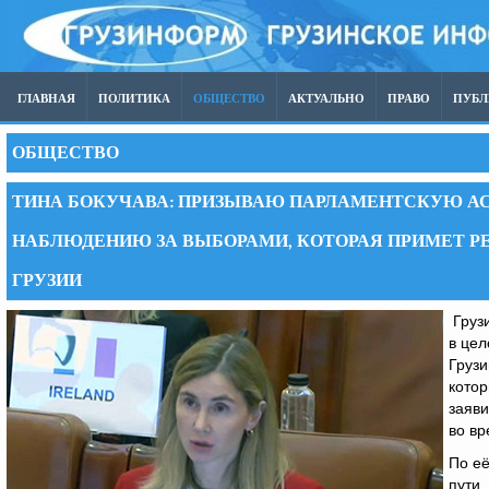
ГЛАВНАЯ
ПОЛИТИКА
ОБЩЕСТВО
АКТУАЛЬНО
ПРАВО
ПУБ
ОБЩЕСТВО
ТИНА БОКУЧАВА: ПРИЗЫВАЮ ПАРЛАМЕНТСКУЮ А
НАБЛЮДЕНИЮ ЗА ВЫБОРАМИ, КОТОРАЯ ПРИМЕТ Р
ГРУЗИИ
Грузи
в це
Грузи
котор
заяв
во в
По её
пути.