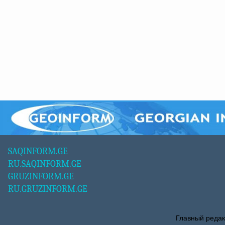
SAQINFORM.GE
RU.SAQINFORM.GE
GRUZINFORM.GE
RU.GRUZINFORM.GE
Главный редак