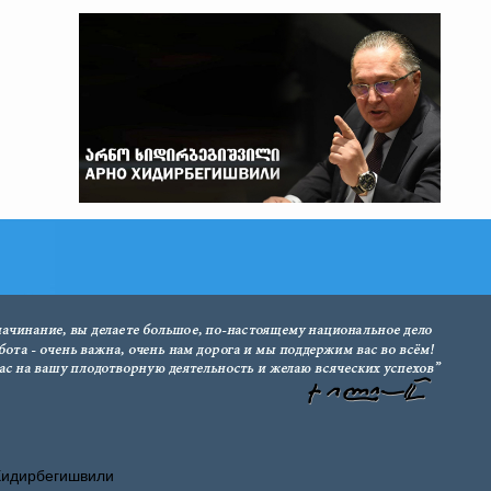
Хидирбегишвили