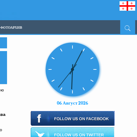
ФОТОАРХИВ
ею
06 Август 2026
ава
о