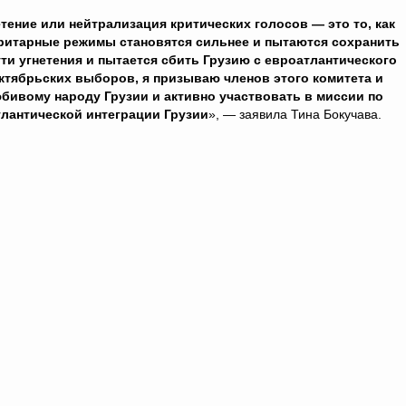
етение или нейтрализация критических голосов — это то, как
ритарные режимы становятся сильнее и пытаются сохранить
ути угнетения и пытается сбить Грузию с евроатлантического
октябрьских выборов, я призываю членов этого комитета и
ивому народу Грузии и активно участвовать в миссии по
лантической интеграции Грузии
», — заявила Тина Бокучава.