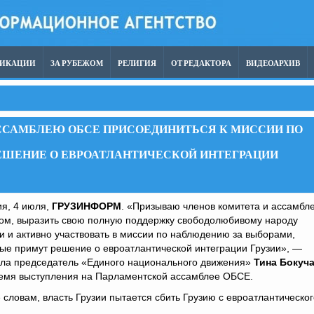
ЛИКАЦИИ
ЗА РУБЕЖОМ
РЕЛИГИЯ
ОТ РЕДАКТОРА
ВИДЕОАРХИВ
ССАМБЛЕЮ ОБСЕ ПРИСОЕДИНИТЬСЯ К МИССИИ ПО
ЕШЕНИЕ О ЕВРОАТЛАНТИЧЕСКОЙ ИНТЕГРАЦИИ
я, 4 июля,
ГРУЗИНФОРМ
. «Призываю членов комитета и ассамбл
лом, выразить свою полную поддержку свободолюбивому народу
и и активно участвовать в миссии по наблюдению за выборами,
ые примут решение о евроатлантической интеграции Грузии», —
ила председатель «Единого национального движения»
Тина Бокуч
ремя выступления на Парламентской ассамблее ОБСЕ.
 словам, власть Грузии пытается сбить Грузию с евроатлантическог