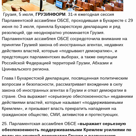
Грузия, 5 июля,
ГРУЗИНФОРМ
. 31-я ежегодная сессия
Парламентской ассамблеи ОБСЕ, проходившая в Бухаресте с 29
июня по 3 июля, приняла Бухарестскую декларацию и ряд
резолюций, где неоднократно упоминается Грузия.
Парламентская ассамблея ОБСЕ сосредоточила внимание на
принятии Грузией закона об иностранных агентах, недавних
действиях властей, которые «подрывают демократию», и
предстоящих парламентских выборах, а также оккупации
Российской Федерацией территорий Грузии, Абхазии и
Цхинвальского региона.
Глава I Бухарестской декларации, посвященная политическим
вопросам и безопасности, рассматривает вхождение в силу
закона об иностранных агентах в Грузии и откат демократии в
стране. Она выражает «серьезную обеспокоенность» недавними
действиями властей, которые называет «поддерживаемыми
Кремлем», и призывает власть прекратить нападения на
гражданское общество, СМИ, активистов и протестующих.
25. Парламентская ассамблея ОБСЕ «
выражает серьезную
обеспокоенность поддерживаемыми Кремлем усилиями по
подрыву хрупкой демократии Грузии и разрушению