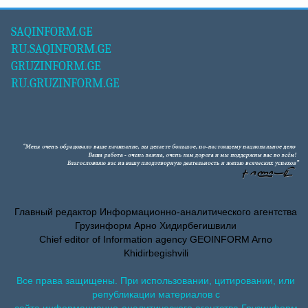
SAQINFORM.GE
RU.SAQINFORM.GE
GRUZINFORM.GE
RU.GRUZINFORM.GE
Главный редактор Информационно-аналитического агентства
Грузинформ Арно Хидирбегишвили
Chief editor of Information agency GEOINFORM Arno
Khidirbegishvili
Все права защищены. При использовании, цитировании, или
републикации материалов с
сайта информационно-аналитического агентства Грузинформ