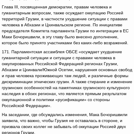
Глава III, посвященная демократии, правам человека и
гуманитарным вопросам, также осуждает оккупацию Россией
территорий Грузии, в частности ухудшение ситуации с правами
человека в Абхазии и Цхинвальском регионе. По инициативе
председателя Комитета парламента Грузии по интеграции в ЕС
Маки Бочоришвили, в эту главу было внесено дополнение,
которое было принято участниками без каких-либо возражений.
171. Парламентская ассамблея ОБСЕ «осуждает ухудшение
гуманитарной ситуации и ситуации с правами человека в
оккупированных Российской Федерацией регионах Грузии,
Абхазии и Цхинвали/Южной Осетии, нарушения основных свобод
и прав человека проживающих там людей, и различные формы
дискриминации этнических грузин. А также стирание и изменение
грузинских особенностей на памятниках грузинского культурного
наследия в обоих регионах, что является прямым результатом
оккупационной и политики «русификации» со стороны
Российской Федерации».
На заседании, где обсуждались изменения, Мака Бочоришвили
заявила, что важно, чтобы Грузия не оставалась в стороне, и
призвала своих коллег не забывать об оккупации Россией двух
регионов Грузии.