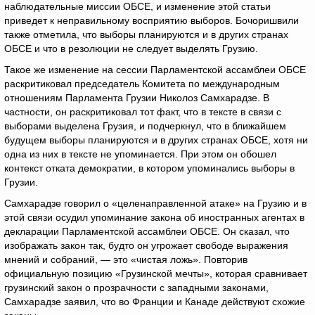
наблюдательные миссии ОБСЕ, и изменение этой статьи
приведет к неправильному восприятию выборов. Бочоришвили
также отметила, что выборы планируются и в других странах
ОБСЕ и что в резолюции не следует выделять Грузию.
Такое же изменение на сессии Парламентской ассамблеи ОБСЕ
раскритиковал председатель Комитета по международным
отношениям Парламента Грузии Николоз Самхарадзе. В
частности, он раскритиковал тот факт, что в тексте в связи с
выборами выделена Грузия, и подчеркнул, что в ближайшем
будущем выборы планируются и в других странах ОБСЕ, хотя ни
одна из них в тексте не упоминается. При этом он обошел
контекст отката демократии, в котором упоминались выборы в
Грузии.
Самхарадзе говорил о «целенаправленной атаке» на Грузию и в
этой связи осудил упоминание закона об иностранных агентах в
декларации Парламентской ассамблеи ОБСЕ. Он сказал, что
изображать закон так, будто он угрожает свободе выражения
мнений и собраний, — это «чистая ложь». Повторив
официальную позицию «Грузинской мечты», которая сравнивает
грузинский закон о прозрачности с западными законами,
Самхарадзе заявил, что во Франции и Канаде действуют схожие