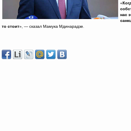
«
Ког
собс
нас 
санк
то стоит
», — сказал Мамука Мдинарадзе.