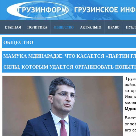
ГЛАВНАЯ
ПОЛИТИКА
ОБЩЕСТВО
АКТУАЛЬНО
ПРАВО
ПУБ
ОБЩЕСТВО
МАМУКА МДИНАРАДЗЕ: ЧТО КАСАЕТСЯ «ПАРТИИ Г
СИЛЫ, КОТОРЫМ УДАЕТСЯ ОРГАНИЗОВАТЬ ПОПЫ
Грузи
войны
котор
Ивани
милл
Мдин
Вмест
оппоз
его с