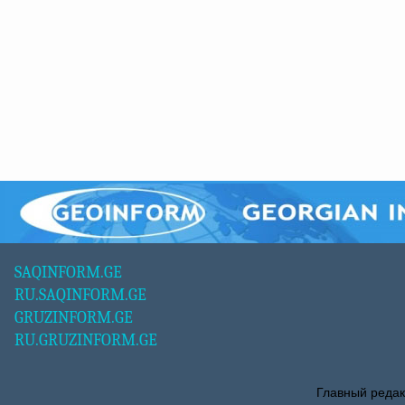
SAQINFORM.GE
RU.SAQINFORM.GE
GRUZINFORM.GE
RU.GRUZINFORM.GE
Главный редак