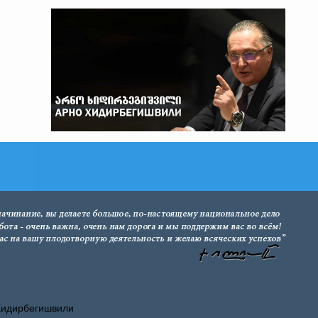
Хидирбегишвили