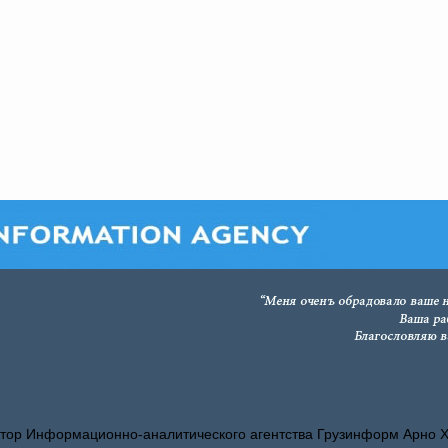
тор Информационно-аналитического агентства Грузинформ Арно 