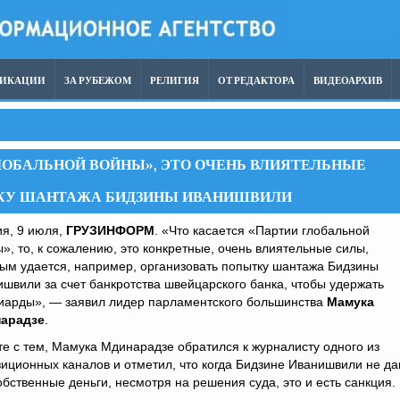
ЛИКАЦИИ
ЗА РУБЕЖОМ
РЕЛИГИЯ
ОТ РЕДАКТОРА
ВИДЕОАРХИВ
ЛОБАЛЬНОЙ ВОЙНЫ», ЭТО ОЧЕНЬ ВЛИЯТЕЛЬНЫЕ
ТКУ ШАНТАЖА БИДЗИНЫ ИВАНИШВИЛИ
я, 9 июля,
ГРУЗИНФОРМ
. «Что касается «Партии глобальной
», то, к сожалению, это конкретные, очень влиятельные силы,
ым удается, например, организовать попытку шантажа Бидзины
швили за счет банкротства швейцарского банка, чтобы удержать
иарды», — заявил лидер парламентского большинства
Мамука
арадзе
.
е с тем, Мамука Мдинарадзе обратился к журналисту одного из
иционных каналов и отметил, что когда Бидзине Иванишвили не д
обственные деньги, несмотря на решения суда, это и есть санкция.