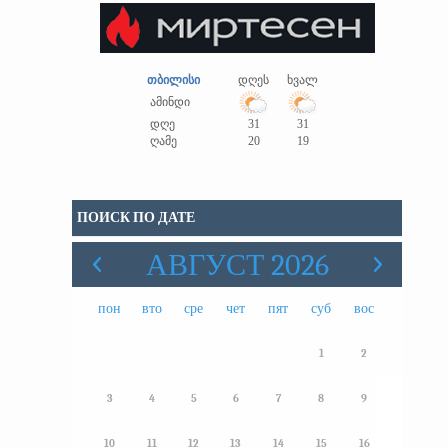
თბილისი
დღეს
ხვალ
ამინდი
დღე
31
31
ღამე
20
19
ПОИСК ПО ДАТЕ
АВГУСТ 2026
пон
вто
сре
чет
пят
суб
вос
1
2
3
4
5
6
7
8
9
10
11
12
13
14
15
16