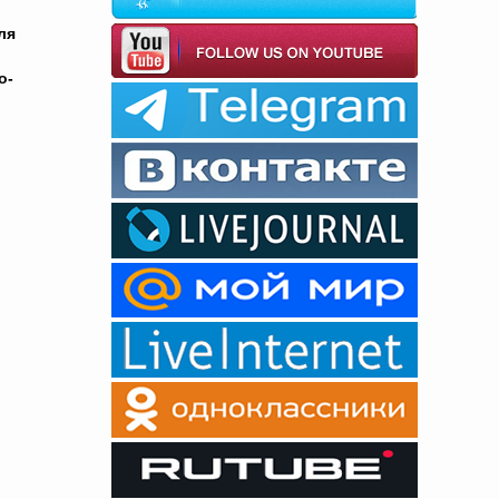
ля
о-