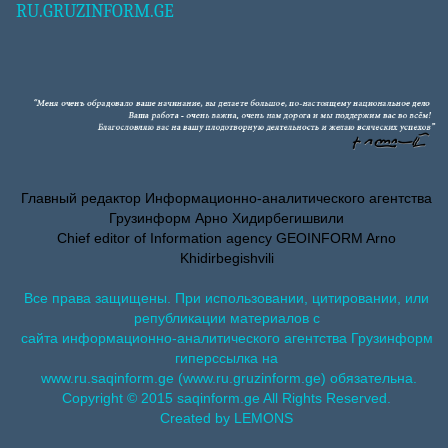
RU.GRUZINFORM.GE
Главный редактор Информационно-аналитического агентства
Грузинформ Арно Хидирбегишвили
Chief editor of Information agency GEOINFORM Arno
Khidirbegishvili
Все права защищены. При использовании, цитировании, или
републикации материалов с
сайта информационно-аналитического агентства Грузинформ
гиперссылка на
www.ru.saqinform.ge (www.ru.gruzinform.ge) обязательна.
Copyright © 2015 saqinform.ge All Rights Reserved.
Created by LEMONS