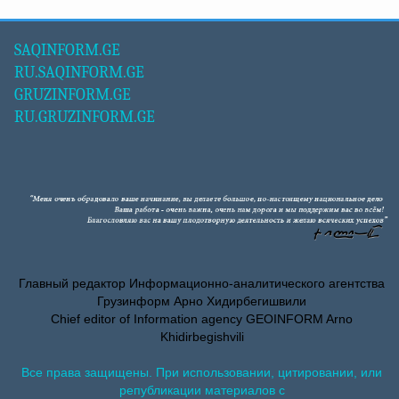
SAQINFORM.GE
RU.SAQINFORM.GE
GRUZINFORM.GE
RU.GRUZINFORM.GE
Главный редактор Информационно-аналитического агентства
Грузинформ Арно Хидирбегишвили
Chief editor of Information agency GEOINFORM Arno
Khidirbegishvili
Все права защищены. При использовании, цитировании, или
републикации материалов с