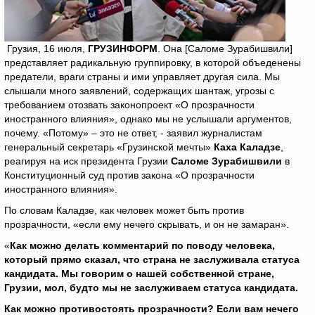
Грузия, 16 июля,
ГРУЗИНФОРМ
. Она [Саломе Зурабишвили]
представляет радикальную группировку, в которой объеденены
предатели, враги страны и ими управляет другая сила. Мы
слышали много заявлений, содержащих шантаж, угрозы с
требованием отозвать законопроект «О прозрачности
иностранного влияния», однако мы не услышали аргументов,
почему. «Потому» – это не ответ, - заявил журналистам
генеральный секретарь «Грузинской мечты»
Каха Каладзе
,
реагируя на иск президента Грузии
Саломе Зурабишвили
в
Конституционный суд против закона «О прозрачности
иностранного влияния».
По словам Каладзе, как человек может быть против
прозрачности, «если ему нечего скрывать, и он не замаран».
«
Как можно делать комментарий по поводу человека,
который прямо сказал, что страна не заслуживала статуса
кандидата. Мы говорим о нашей собственной стране,
Грузии, мол, будто мы не заслуживаем статуса кандидата.
Как можно противостоять прозрачности? Если вам нечего