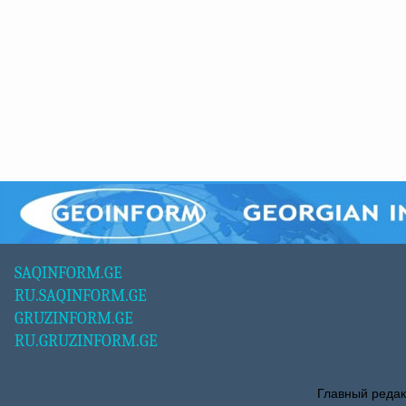
SAQINFORM.GE
RU.SAQINFORM.GE
GRUZINFORM.GE
RU.GRUZINFORM.GE
Главный редак