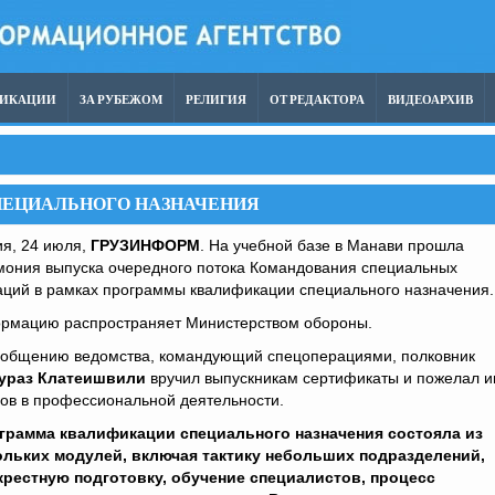
ЛИКАЦИИ
ЗА РУБЕЖОМ
РЕЛИГИЯ
ОТ РЕДАКТОРА
ВИДЕОАРХИВ
ЕЦИАЛЬНОГО НАЗНАЧЕНИЯ
ия, 24 июля,
ГРУЗИНФОРМ
. На учебной базе в Манави прошла
мония выпуска очередного потока Командования специальных
аций в рамках программы квалификации специального назначения.
рмацию распространяет Министерством обороны.
ообщению ведомства, командующий спецоперациями, полковник
ураз Клатеишвили
вручил выпускникам сертификаты и пожелал 
ов в профессиональной деятельности.
грамма квалификации специального назначения состояла из
ольких модулей, включая тактику небольших подразделений,
крестную подготовку, обучение специалистов, процесс