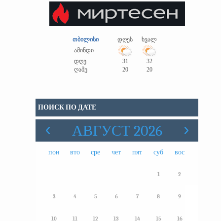
თბილისი
დღეს
ხვალ
ამინდი
დღე
31
32
ღამე
20
20
ПОИСК ПО ДАТЕ
АВГУСТ 2026
пон
вто
сре
чет
пят
суб
вос
1
2
3
4
5
6
7
8
9
10
11
12
13
14
15
16