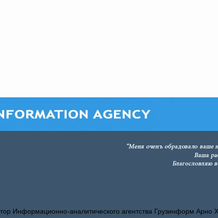
тор Информационно-аналитического агентства Грузинформ Арно 