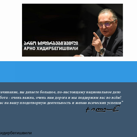
Хидирбегишвили