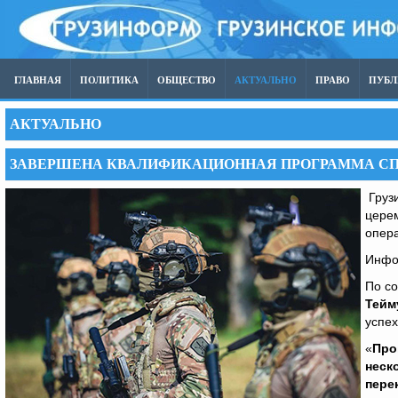
ГЛАВНАЯ
ПОЛИТИКА
ОБЩЕСТВО
АКТУАЛЬНО
ПРАВО
ПУБ
АКТУАЛЬНО
ЗАВЕРШЕНА КВАЛИФИКАЦИОННАЯ ПРОГРАММА СП
Груз
цере
опер
Инфо
По с
Тейм
успех
«
Про
неск
пере