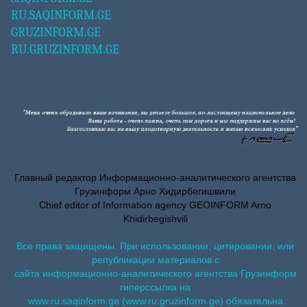
RU.SAQINFORM.GE
GRUZINFORM.GE
RU.GRUZINFORM.GE
Главный редактор Информационно-аналитического агентства
Грузинформ Арно Хидирбегишвили
Chief editor of Information agency GEOINFORM Arno
Khidirbegishvili
Все права защищены. При использовании, цитировании, или
републикации материалов с
сайта информационно-аналитического агентства Грузинформ
гиперссылка на
www.ru.saqinform.ge (www.ru.gruzinform.ge) обязательна.