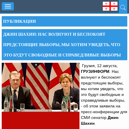
Toggle
navigation
ПУБЛИКАЦИИ
ДЖИН ШАХИН: НАС ВОЛНУЮТ И БЕСПОКОЯТ
ПРЕДСТОЯЩИЕ ВЫБОРЫ, МЫ ХОТИМ УВИДЕТЬ, ЧТО
ЭТО БУДУТ СВОБОДНЫЕ И СПРАВЕДЛИВЫЕ ВЫБОРЫ
Грузия, 12 августа,
ГРУЗИНФОРМ
. Нас
волнуют и беспокоят
предстоящие выборы,
мы хотим увидеть, что
это будут свободные и
справедливые выборы,
- об этом заявила на
пресс-конференции для
СМИ сенатор
Джин
Шахин
.