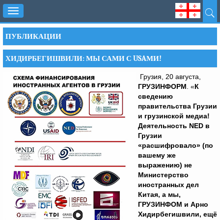
Toggle
navigation
ПУБЛИКАЦИИ
ХИДИРБЕГИШВИЛИ: МЫ САМИ С USAМИ!
Грузия, 20 августа,
ГРУЗИНФОРМ
. «
К
сведению
правительства Грузии
и грузинской медиа!
Деятельность
NED
в
Грузии
«расшифровало» (по
вашему же
выражению) не
Министерство
иностранных дел
Китая, а мы,
ГРУЗИНФОМ и Арно
Хидирбегишвили, ещё