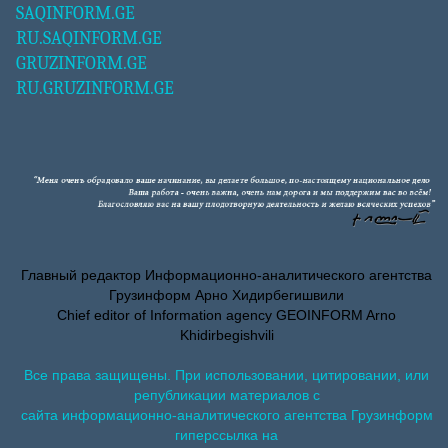
SAQINFORM.GE
RU.SAQINFORM.GE
GRUZINFORM.GE
RU.GRUZINFORM.GE
Главный редактор Информационно-аналитического агентства
Грузинформ Арно Хидирбегишвили
Chief editor of Information agency GEOINFORM Arno
Khidirbegishvili
Все права защищены. При использовании, цитировании, или
републикации материалов с
сайта информационно-аналитического агентства Грузинформ
гиперссылка на