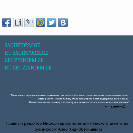
SAQINFORM.GE
RU.SAQINFORM.GE
GRUZINFORM.GE
RU.GRUZINFORM.GE
Главный редактор Информационно-аналитического агентства
Грузинформ Арно Хидирбегишвили