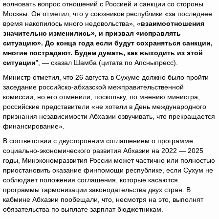
волновать вопрос отношений с Россией и санкции со стороны
Москвы. Он отметил, что у союзников республики «за последнее
время накопилось много недовольства», «
взаимоотношения
значительно изменились», и призвал «исправлять
ситуацию». До конца года если будут сохраняться санкции,
многие пострадают. Будем думать, как выходить из этой
ситуации
", — сказал Шамба (цитата по Апсныпресс).
Министр отметил, что 26 августа в Сухуме должно было пройти
заседание российско-абхазской межправительственной
комиссии, но его отменили, поскольку, по мнению министра,
российские представители «не хотели в День международного
признания независимости Абхазии озвучивать, что прекращается
финансирование».
В соответствии с двусторонним соглашением о программе
социально-экономического развития Абхазии на 2022 — 2025
годы, Минэкономразвития России может частично или полностью
приостановить оказание финпомощи республике, если Сухум не
соблюдает положения соглашения, которые касаются
программы гармонизации законодательства двух стран. В
кабмине Абхазии пообещали, что, несмотря на это, выполнят
обязательства по выплате зарплат бюджетникам.