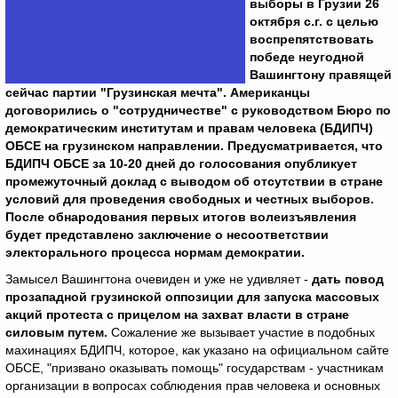
выборы в Грузии 26
октября с.г. с целью
воспрепятствовать
победе неугодной
Вашингтону правящей
сейчас партии "Грузинская мечта". Американцы
договорились о "сотрудничестве" с руководством Бюро по
демократическим институтам и правам человека (БДИПЧ)
ОБСЕ на грузинском направлении. Предусматривается, что
БДИПЧ ОБСЕ за 10-20 дней до голосования опубликует
промежуточный доклад с выводом об отсутствии в стране
условий для проведения свободных и честных выборов.
После обнародования первых итогов волеизъявления
будет представлено заключение о несоответствии
электорального процесса нормам демократии.
Замысел Вашингтона очевиден и уже не удивляет -
дать повод
прозападной грузинской оппозиции для запуска массовых
акций протеста с прицелом на захват власти в стране
силовым путем.
Сожаление же вызывает участие в подобных
махинациях БДИПЧ, которое, как указано на официальном сайте
ОБСЕ, "призвано оказывать помощь" государствам - участникам
организации в вопросах соблюдения прав человека и основных