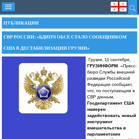
Toggle
navigation
ПУБЛИКАЦИИ
СВР РОССИИ: «БДИПЧ ОБСЕ СТАЛО СООБЩНИКОМ
США В ДЕСТАБИЛИЗАЦИИ ГРУЗИИ»
Грузия, 11 сентября,
ГРУЗИНФОРМ
. «Пресс-
бюро Службы внешней
разведки Российской
Федерации сообщает,
что, по поступающим в
СВР данным,
Госдепартамент США
намерен
задействовать новый
инструмент
вмешательства в
парламентские