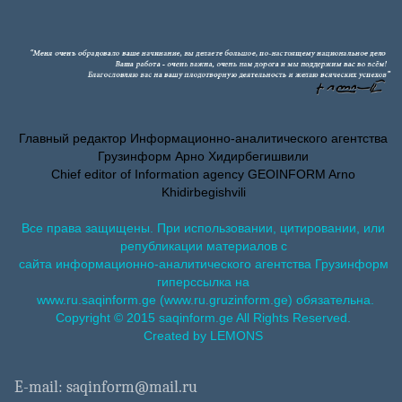
Главный редактор Информационно-аналитического агентства
Грузинформ Арно Хидирбегишвили
Chief editor of Information agency GEOINFORM Arno
Khidirbegishvili
Все права защищены. При использовании, цитировании, или
републикации материалов с
сайта информационно-аналитического агентства Грузинформ
гиперссылка на
www.ru.saqinform.ge (www.ru.gruzinform.ge) обязательна.
Copyright © 2015 saqinform.ge All Rights Reserved.
Created by LEMONS
E-mail: saqinform@mail.ru