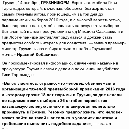
Грузия, 14 октября,
ГРУЗИНФОРМ
. Взрыв автомобиля Гиви
Таргамадзе, который, к счастью, обошелся без жертв, стал
самым тяжелым актом, произошедшим за три дня до
парламентских выборов 2016 года, и с высокой вероятностью,
был направлен на то, чтобы повлиять на результаты выборов.
Выявленный в этом преступлении след Михаила Саакашвили и
Гии Лорткипанидзе заставляет задуматься и должен стать
предметом особого интереса для следствия, — заявил премьер-
министр Грузии, глава избирательного штаба «Грузинской
мечты»
Ираклий Кобахидзе
.
Он прокомментировал информацию, озвученную накануне в
прокуратуре Грузии в связи с делом о покушении на убийство
Гиви Таргамадзе.
«
Вы согласитесь, странно, что человек, обвиняемый в
организации тяжелой предвыборной провокации 2016 года
и которому грозит 18 лет тюрьмы в Грузии, за две недели
до парламентских выборов 26 октября пересёк так
называемую зеленую линию и планировал нелегально
проникнуть в Грузию. Резонно предположить, что человек
может пойти на такой шаг только в условиях шантажа и
требования выполнить подобное задание
», — сказал