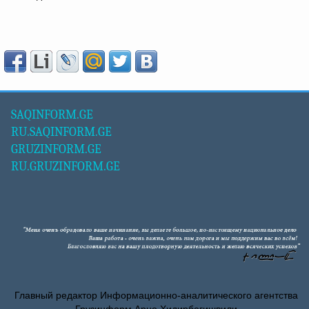
SAQINFORM.GE
RU.SAQINFORM.GE
GRUZINFORM.GE
RU.GRUZINFORM.GE
Главный редактор Информационно-аналитического агентства
Грузинформ Арно Хидирбегишвили