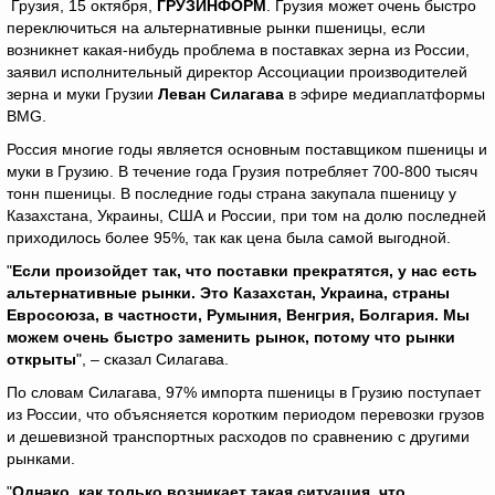
Грузия, 15 октября,
ГРУЗИНФОРМ
. Грузия может очень быстро
переключиться на альтернативные рынки пшеницы, если
возникнет какая-нибудь проблема в поставках зерна из России,
заявил исполнительный директор Ассоциации производителей
зерна и муки Грузии
Леван Силагава
в эфире медиаплатформы
BMG.
Россия многие годы является основным поставщиком пшеницы и
муки в Грузию. В течение года Грузия потребляет 700-800 тысяч
тонн пшеницы. В последние годы страна закупала пшеницу у
Казахстана, Украины, США и России, при том на долю последней
приходилось более 95%, так как цена была самой выгодной.
"
Если произойдет так, что поставки прекратятся, у нас есть
альтернативные рынки. Это Казахстан, Украина, страны
Евросоюза, в частности, Румыния, Венгрия, Болгария. Мы
можем очень быстро заменить рынок, потому что рынки
открыты
", – сказал Силагава.
По словам Силагава, 97% импорта пшеницы в Грузию поступает
из России, что объясняется коротким периодом перевозки грузов
и дешевизной транспортных расходов по сравнению с другими
рынками.
"
Однако, как только возникает такая ситуация, что