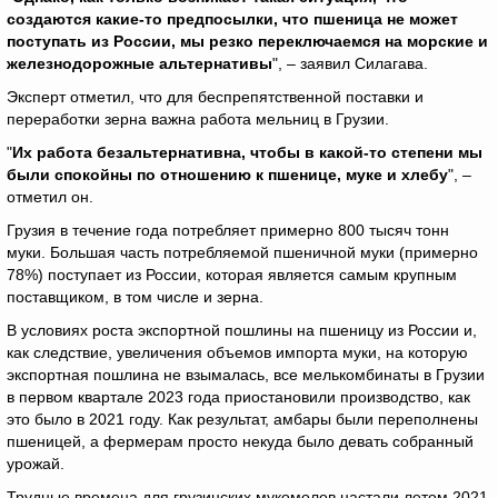
создаются какие-то предпосылки, что пшеница не может
поступать из России, мы резко переключаемся на морские и
железнодорожные альтернативы
", – заявил Силагава.
Эксперт отметил, что для беспрепятственной поставки и
переработки зерна важна работа мельниц в Грузии.
"
Их работа безальтернативна, чтобы в какой-то степени мы
были спокойны по отношению к пшенице, муке и хлебу
", –
отметил он.
Грузия в течение года потребляет примерно 800 тысяч тонн
муки. Большая часть потребляемой пшеничной муки (примерно
78%) поступает из России, которая является самым крупным
поставщиком, в том числе и зерна.
В условиях роста экспортной пошлины на пшеницу из России и,
как следствие, увеличения объемов импорта муки, на которую
экспортная пошлина не взымалась, все мелькомбинаты в Грузии
в первом квартале 2023 года приостановили производство, как
это было в 2021 году. Как результат, амбары были переполнены
пшеницей, а фермерам просто некуда было девать собранный
урожай.
Трудные времена для грузинских мукомолов настали летом 2021