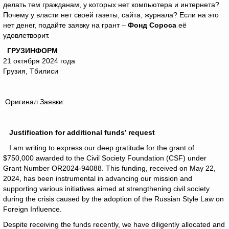
делать тем гражданам, у которых нет компьютера и интернета?
Почему у власти нет своей газеты, сайта, журнала? Если на это
нет денег, подайте заявку на грант –
Фонд Сороса
её
удовлетворит.
ГРУЗИНФОРМ
21 октября 2024 года
Грузия, Тбилиси
Оригинал Заявки:
Justification for additional funds’ request
I am writing to express our deep gratitude for the grant of
$750,000 awarded to the Civil Society Foundation (CSF) under
Grant Number OR2024-94088. This funding, received on May 22,
2024, has been instrumental in advancing our mission and
supporting various initiatives aimed at strengthening civil society
during the crisis caused by the adoption of the Russian Style Law on
Foreign Influence.
Despite receiving the funds recently, we have diligently allocated and