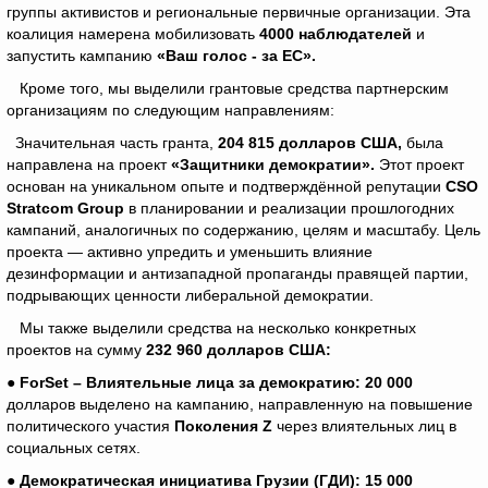
группы активистов и региональные первичные организации. Эта
коалиция намерена мобилизовать
4000 наблюдателей
и
запустить кампанию
«Ваш голос - за ЕС».
Кроме того, мы выделили грантовые средства партнерским
организациям по следующим направлениям:
Значительная часть гранта,
204 815 долларов США,
была
направлена ​​на проект
«Защитники демократии».
Этот проект
основан на уникальном опыте и подтверждённой репутации
CSO
Stratcom Group
в планировании и реализации прошлогодних
кампаний, аналогичных по содержанию, целям и масштабу. Цель
проекта — активно упредить и уменьшить влияние
дезинформации и антизападной пропаганды правящей партии,
подрывающих ценности либеральной демократии.
Мы также выделили средства на несколько конкретных
проектов на сумму
232 960 долларов США:
● ForSet – Влиятельные лица за демократию: 20 000
долларов выделено на кампанию, направленную на повышение
политического участия
Поколения Z
через влиятельных лиц в
социальных сетях.
● Демократическая инициатива Грузии (ГДИ):
15 000