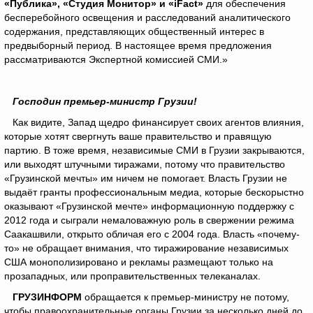
«Публика», «Студия Монитор» и «iFact»
для обеспечения
бесперебойного освещения и расследований аналитического
содержания, представляющих общественный интерес в
предвыборный период. В настоящее время предложения
рассматриваются Экспертной комиссией СМИ.»
Господин премьер-министр Грузии!
Как видите, Запад щедро финансирует своих агентов влияния,
которые хотят свергнуть ваше правительство и правящую
партию. В тоже время, независимые СМИ в Грузии закрываются,
или выходят штучными тиражами, потому что правительство
«Грузинской мечты» им ничем не помогает. Власть Грузии не
выдаёт гранты профессиональным медиа, которые бескорыстно
оказывают «Грузинской мечте» информационную поддержку с
2012 года и сыграли немаловажную роль в свержении режима
Саакашвили, открыто обличая его с 2004 года. Власть «почему-
то» не обращает внимания, что тиражирование независимых
США монополизировано и рекламы размещают только на
прозападных, или проправительственных телеканалах.
ГРУЗИНФОРМ
обращается к премьер-министру не потому,
чтобы правоохранительные органы Грузии за несколько дней до