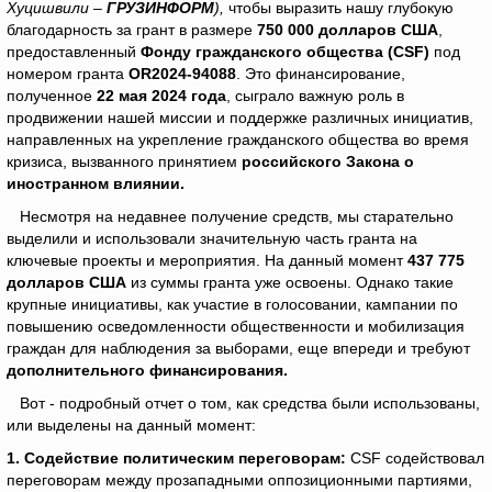
Хуцишвили –
ГРУЗИНФОРМ
),
чтобы выразить нашу глубокую
благодарность за грант в размере
750 000 долларов США
,
предоставленный
Фонду гражданского общества (CSF)
под
номером гранта
OR2024-94088
. Это финансирование,
полученное
22 мая 2024 года
, сыграло важную роль в
продвижении нашей миссии и поддержке различных инициатив,
направленных на укрепление гражданского общества во время
кризиса, вызванного принятием
российского
Закона о
иностранном влиянии.
Несмотря на недавнее получение средств, мы старательно
выделили и использовали значительную часть гранта на
ключевые проекты и мероприятия. На данный момент
437 775
долларов
США
из суммы гранта уже освоены. Однако такие
крупные инициативы, как участие в голосовании, кампании по
повышению осведомленности общественности и мобилизация
граждан для наблюдения за выборами, еще впереди и требуют
дополнительного финансирования.
Вот - подробный отчет о том, как средства были использованы,
или выделены на данный момент:
1. Содействие политическим переговорам:
CSF содействовал
переговорам между прозападными оппозиционными партиями,