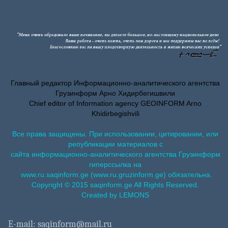
Главный редактор Информационно-аналитического агентства
Грузинформ Арно Хидирбегишвили
Chief editor of Information agency GEOINFORM Arno
Khidirbegishvili
Все права защищены. При использовании, цитировании, или
републикации материалов с
сайта информационно-аналитического агентства Грузинформ
гиперссылка на
www.ru.saqinform.ge (www.ru.gruzinform.ge) обязательна.
Copyright © 2015 saqinform.ge All Rights Reserved.
Created by LEMONS
E-mail: saqinform@mail.ru